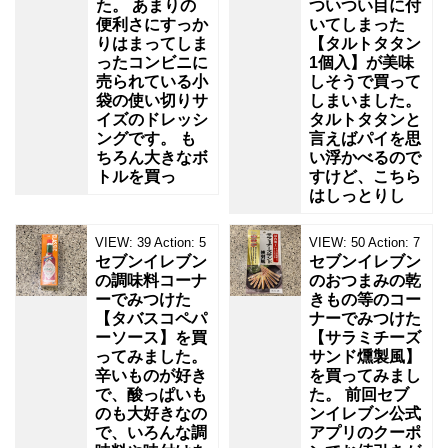
た。 あまりの
ついつい目に付
便利さにすっか
いてしまった
りはまってしま
【タルトタタン
ったコンビニに
1個入】が美味
売られている小
しそうで買って
袋の使い切りサ
しまいました。
イズのドレッシ
タルトタタンと
ングです。 も
言えばパイを思
ちろん大きなボ
い浮かべるので
トルを買っ
すけど、こちら
はしっとりし
VIEW:
39
Action:
5
VIEW:
50
Action:
7
セブンイレブン
セブンイレブン
の調味料コーナ
のおつまみの乾
ーでみつけた
きもの等のコー
【タバスコペパ
ナーでみつけた
ーソース】を買
【サラミチーズ
ってみました。
サンド燻製風】
辛いものが好き
を買ってみまし
で、酸っぱいも
た。 前回セブ
のも大好きなの
ンイレブン公式
で、いろんな調
アプリのクーポ