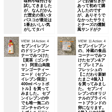
味料や味付けを
ンでお値引きが
試してきました
あって初めて購
が、なんだかん
入したのです
だ歴史の長いタ
が、ありそうで
バスコが最近は
なかったサラミ
1番おいしい気
とチーズの燻製
がしてタバ
風サンドがク
VIEW:
14
Action:
4
VIEW:
11
Action:
4
セブンイレブン
セブンイレブン
のドリンクコー
の、冷蔵の食品
ナーでみつけた
コーナーでみつ
【貢茶（ゴンチ
けたセブン&ア
ャ） 阿里山烏龍
イ プレミアム
マンゴーティー
フレッシュの
エード（セブン‐
【こだわり新鮮
イレブン限定）
たまご 4個入】
400ml ペットボ
を買ってみまし
トル】を買って
た。 セブンイ
みました。 セブ
レブンのオリジ
ンイレブンの中
ナルのプライベ
でも唯一無二の
ートブランドの
ゴンチャのペッ
卵になります。