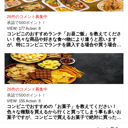
26件のコメント募集中
承認で500ポイント！
VIEW:
177
Action:
8
コンビニのおすすめランチ「お昼ご飯」を教えてくださ
い！色々な商品や好きな食べ物により違うと思います
が、特にコンビニでランチを購入する場合や買う場合に
はどんな組み合わせや食べ物を買う事が多いですか？
カップラーメンやコンビニ弁当、総菜やサラダ
26件のコメント募集中
承認で500ポイント！
VIEW:
155
Action:
8
コンビニでおすすめの「お菓子」を教えてください！
色々な種類を買えるから行くと買ってしまう事も多いお
菓子ですが、コンビニで買えるお菓子で絶対に買った方
が良いお菓子をお願いします。ちょっとした買い物のつ