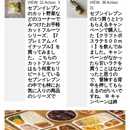
VIEW:
21
Action:
3
VIEW:
38
Action:
セブンイレブン
31
のカット野菜な
セブンイレブン
どのコーナーで
の1つ買うと1つ
みつけたお手軽
もらえるキャン
カットフルーツ
ペーンで購入し
シリーズ、【7
た【クラフトボ
プレミアム パ
スラテ５００ｍ
イナップル】を
ｌ】を飲んでみ
買ってみまし
ました。キャン
た。 こちらの
ペーンがなかっ
カットフルーツ
たら甘いラテを
はもう何度もリ
買うことはなか
ピートしている
ったと思うの
セブンイレブン
で、冒険する背
の中でも特にお
中を押してもら
気に入りの商品
えるのがいいで
のシリーズで
すね。 ※ キャ
ンペーンは終