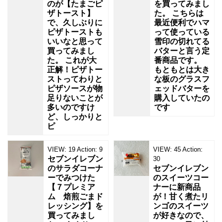
のが【たまごピ
を買ってみまし
ザトースト】
た。 こちらは
で、久しぶりに
最近便利でハマ
ピザトーストも
って使っている
いいなと思って
雪印の切れてる
買ってみまし
バターと言う定
た。 これが大
番商品です。
正解！ピザトー
もともとは大き
ストってわりと
な板のグラスフ
ピザソースが物
ェッドバターを
足りないことが
購入していたの
多いのですけ
です
ど、しっかりと
ピ
VIEW:
19
Action:
9
VIEW:
45
Action:
セブンイレブン
30
のサラダコーナ
セブンイレブン
ーでみつけた
のスイーツコー
【７プレミア
ナーに新商品
ム 焙煎ごまド
が！甘く煮たリ
レッシング】を
ンゴのスイーツ
買ってみまし
が好きなので、