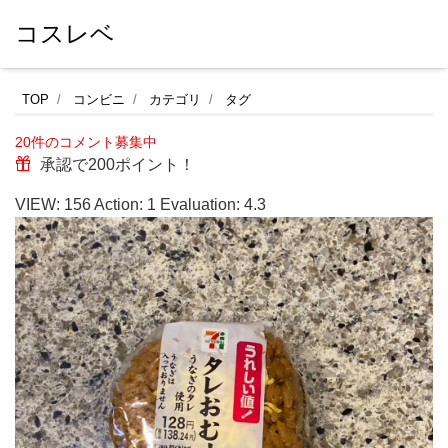
コスレベ
セ
TOP
コンビニ
カテゴリ
タグ
ブ
20件のコメント募集中
ン
承認で200ポイント！
イ
VIEW:
156
Action:
1
Evaluation:
4.3
レ
ブ
ン
の
お
に
ぎ
り