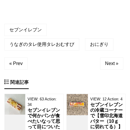
セブンイレブン
うなぎのタレ使用タレおむすび
おにぎり
« Prev
Next »
関連記事
VIEW:
63
Action:
VIEW:
12
Action:
4
セブンイレブン
34
セブンイレブン
の冷蔵コーナー
で何かパンが食
で【雪印北海道
べたいなって思
バター（10ｇ
って目についた
に切れてる）】