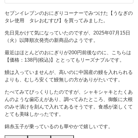
た。
にもよくお世話になっています。 よく行くコン
ビニはセブンイレブン・ファミリーマートがメ
先
セブンイレブンのおにぎりコーナーでみつけた【うなぎの
インです。 ついいつも同じものを買いがちなの
タレ使用 タレおむすび】を買ってみました。
日
で、冒険できるようになりたい！！！
見
先日見かけて気になっていたのですが、2025年07月15日
か
（火）以降順次発売の新商品のようです。
け
最近はほとんどのおにぎりが200円前後なのに、こちらは
て
【価格：138円(税込)】ととってもリーズナブルです。
気
鰻は入っていませんが、高いのに中国産の鰻を入れられる
に
よりも、むしろ安くて鰻無しの方がありがたいです。
な
たべてみてびっくりしたのですが、シャキシャキとたくあ
っ
んのような歯応えがあり、調べてみたところ、御飯に大根
て
のみそ漬けを刻んで入れてあるそうです。食感が楽しくて
い
とても美味しかったです。
た
錦糸玉子が乗っているのも華やかで嬉しいです。
の