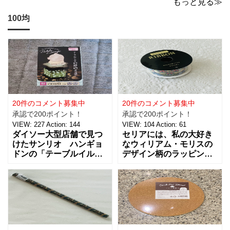
いでに買っちゃいますよね！？
もっと見る≫
100均
20件のコメント募集中
20件のコメント募集中
承認で200ポイント！
承認で200ポイント！
VIEW:
227
Action:
144
VIEW:
104
Action:
61
ダイソー大型店舗で見つ
セリアには、私の大好き
けたサンリオ ハンギョ
なウィリアム・モリスの
ドンの「テーブルイルミ
デザイン柄のラッピング
ネーション」税込５５０
グッズがたくさんあるん
円を買ってきました。 パ
です！【サテンリボンマ
ーティーのテーブルデコ
スターピースコレクショ
レーションやおやすみ前
ン/WM】もとっても素敵
のリラックスタイムに良
なので、紹介しますね。
さそうな商品で、あの
サテンリボンの材質は、
「ハンギョドン」がデザ
ポリエステル。サイズ