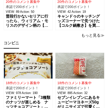
インされたライトは、
は、約幅30㎜ x
20件のコメント募集中
20件のコメント募集中
承認で200ポイント！
承認で200ポイント！
VIEW:
89
Action:
50
VIEW:
42
Action:
19
普段行かないセリアに行
キャンドゥのキッチング
ったら、ウィリアム・モ
ッズコーナーで見つけた
リスのデザイン柄の【包
【コルク鍋敷き】を買っ
装紙2Pマスターピースコ
てみました。 普段使用し
レクション/WM】があっ
ている鍋敷きは木製のも
もっと見る≫
たので即買いしてきちゃ
のなので、できれば似た
コンビニ
いました。買えないと思
ような木製のものが欲し
っていたので嬉しい。 サ
かったのですが、さすが
イズは、約幅760㎜ x 高
に100円ショップの100円
さ530㎜。2枚入っている
商品にはなかったため、
ので
こちらのコル
18件のコメント募集中
18件のコメント募集中
承認で200ポイント！
承認で200ポイント！
VIEW:
978
Action:
190
VIEW:
895
Action:
32
ファミリーマート「3種類
セブンイレブンにあるキ
のナッツが楽しめる ナ
ューピーマヨネーズ50g
ッツチョコアソート」を
がミニサイズで可愛く