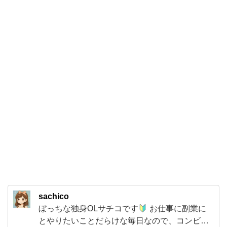
使
用
タ
レ
お
む
す
び】
を
買
っ
て
み
sachico
ま
ぼっちな独身OLサチコです
お仕事に副業に
し
とやりたいことだらけな毎日なので、コンビニ