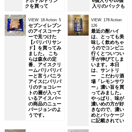
トボトルドリン
6個入りや10個
クを買って
入りのパックも
VIEW:
18
Action:
5
VIEW:
178
Action:
セブンイレブン
126
のアイスコーナ
最近の酎ハイ
ーで見つけた
は、とっても美
【パリパリサン
味しく飲めちゃ
ド】を買ってみ
うのでコンビニ
ました。 こち
行くとついつい
らは森永の定
手が伸びてしま
番、アイスクリ
います。本日
ームパリパリバ
は、サントリ
ーと言うバニラ
ー こだわり酒
アイスにパリパ
場「レモンサワ
リのチョコレー
ー」濃い旨を買
トの層が入って
ってみました。
いるアイスバー
やっぱり、味が
の商品のニュー
濃いめの方が好
バージョンのよ
きなので、濃い
うです。
めとパッケージ
に記載されてい