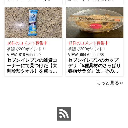
ご紹介。おつまみとし
て、思わず買っちゃいま
て、ワインに合わせた
した。 お味は容器が小さ
り、ちょっとした休憩時
くなっただけで、定番と
間にもおすすめ！！ 税込
同じ味で美味しいです。
238円で、３種類（アー
マヨネーズは好みがそれ
モンド、ピーナッツ、ヘ
ぞれあるようなのですけ
ーゼルナッツ）×４個ずつ
ど、私はキューピー派。
入ったチョコアソ
ただここ最近は健
18件のコメント募集中
17件のコメント募集中
承認で200ポイント！
承認で200ポイント！
VIEW:
816
Action:
9
VIEW:
664
Action:
38
セブンイレブンの雑貨コ
セブンイレブンのカップ
ーナーにて見つけた【大
デリ「5種具材のさっぱり
判冷却タオル】を買って
春雨サラダ」は、その名
みました。 ビオレの5本
のとおりさっぱりした味
パックの冷タオルの横に
わいで、食欲がないとき
もっと見る≫
並んでいて、こちらはバ
でもおすすめ！ 5種の具
ラで1本で売っていまし
材は、鶏肉、にんじん、
た。 【価格：88円(税
きくらげ、玉子、もやし
込)】でした。 ビオレのも
がバランスよく入ってい
のが20×46cmサイズなの
ました。春雨のつるっと
と比べ
した食感と、具材