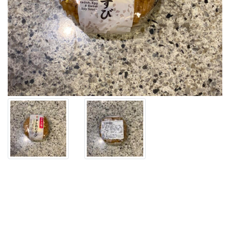
コ
ー
ナ
ー
で
み
つ
け
た
【う
な
ぎ
の
タ
レ