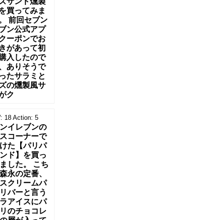
ズサンド燻製
を買ってみま
。 前回セブン
ブン公式アプ
クーポンでお
きがあって初
購入したので
、ありそうで
ったサラミと
ズの燻製風サ
がク
:
18
Action:
5
ンイレブンの
スコーナーで
けた【パリパ
ンド】を買っ
ました。 こち
森永の定番、
スクリームパ
リバーと言う
ラアイスにパ
リのチョコレ