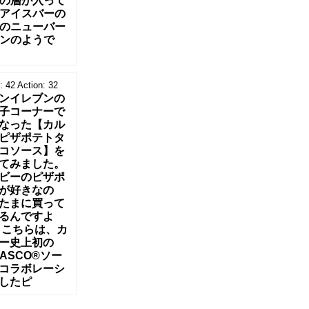
の層が入って
アイスバーの
のニューバー
ンのようで
:
42
Action:
32
ンイレブンの
子コーナーで
なった【カル
ピザポテトタ
コソース】を
てみました。
ビーのピザポ
が好きなの
たまに買って
るんですよ
 こちらは、カ
ー史上初の
BASCO®ソー
コラボレーシ
したピ