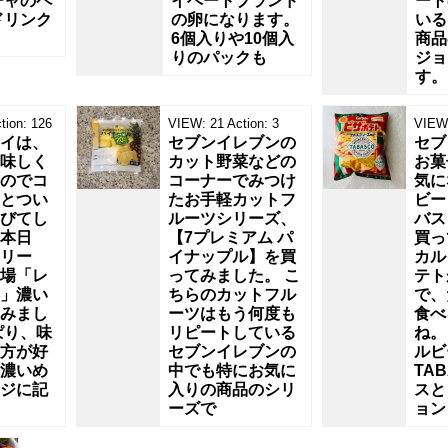
チャのペ
イベートブランド
ート
ドリンク
の卵になります。
いる
6個入りや10個入
商品
りのパックも
ジョ
す。
tion:
126
VIEW:
21
Action:
3
VIEW
イは、
セブンイレブンの
セブ
味しく
カット野菜などの
お菓
のでコ
コーナーでみつけ
気に
とつい
たお手軽カットフ
ビー
びてし
ルーツシリーズ、
バス
本日
【7プレミアム パ
買っ
トリー
イナップル】を買
カル
場「レ
ってみました。 こ
テト
」濃い
ちらのカットフル
で、
みまし
ーツはもう何度も
食べ
ぱり、味
リピートしている
ね。
方が好
セブンイレブンの
ルビ
濃いめ
中でも特にお気に
TA
ジに記
入りの商品のシリ
スと
ーズで
ョン