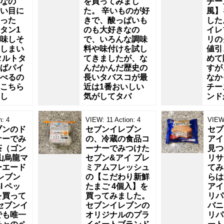
なの
を買ってみまし
チー
い目に
た。 辛いものが好
風】
った
きで、酸っぱいも
した
タン1
のも大好きなの
イレ
味しそ
で、いろんな調味
リの
しまい
料や味付けを試し
値引
タルトタ
てきましたが、な
めて
ばパイ
んだかんだ歴史の
すが
べるの
長いタバスコが最
なか
こちら
近は1番おいしい
チー
し
気がしてタバ
ンド
n:
4
VIEW:
11
Action:
4
VIEW
ブンのド
セブンイレブン
セブ
ナーでみ
の、冷蔵の食品コ
アイ
茶（ゴン
ーナーでみつけた
見つ
山烏龍マ
セブン&アイ プレ
リサ
ーエード
ミアムフレッシュ
てみ
レブン
の【こだわり新鮮
らは
l ペッ
たまご 4個入】を
アイ
を買って
買ってみました。
リパ
セブンイ
セブンイレブンの
バニ
でも唯一
オリジナルのプラ
リパ