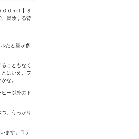
とのコラボ商品
５００ｍｌ】を
で、冒険する背
トルだと量が多
ぎることもなく
。とはいえ、ブ
いかな。
ーヒー以外のド
つつ、うっかり
ています。ラテ