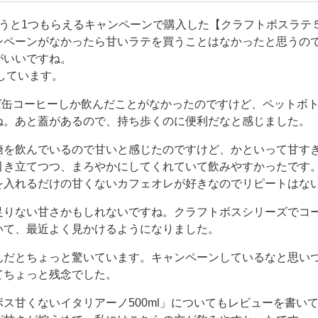
ますけど、新商品も気になるので季節限定やキャラクターなど
間限定の食品や飲料とかも試してみるつもりです！ 時
買うと1つもらえるキャンペーンで購入した【クラフトボスラテ
ンペーンがなかったら甘いラテを買うことはなかったと思うの
がいいですね。
しています。
えば缶コーヒーしか飲んだことがなかったのですけど、ペットボ
ね。あと蓋があるので、持ち歩くのに便利だなと感じました。
糖を飲んでいるので甘いと感じたのですけど、かといって甘す
引き立てつつ、まろやかにしてくれていて飲みやすかったです
を入れるだけの甘くないカフェオレが好きなのでリピートはな
足りない甘さかもしれないですね。クラフトボスシリーズでコ
いて、最近よく見かけるようになりました。
んだとちょっと驚いています。キャンペーンしているなと思い
てちょっと残念でした。
ス甘くないイタリアーノ500ml」についてもレビューを書い