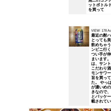
ら
無二のゴン
ットボトル
を買って
甘
い
VIEW:
178
Ac
ラ
最近の酎ハ
とっても美
飲めちゃう
テ
ンビニ行く
つい手が伸
を
まいます。
は、サン
こだわり酒
買
モンサワー
旨を買って
う
た。 やっ
が濃いめの
きなので、
こ
とパッケー
載されてい
と