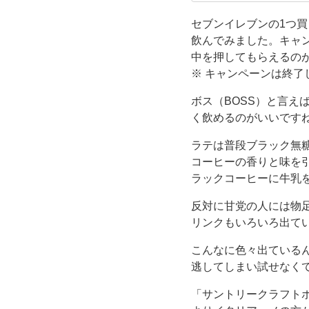
インになり
で
といった期
セブンイレブンの1つ
飲んでみました。キャ
購
中を押してもらえるの
※ キャンペーンは終了
入
ボス（BOSS）と言
し
く飲めるのがいいです
た
ラテは普段ブラック無
コーヒーの香りと味を
【ク
ラックコーヒーに牛乳
反対に甘党の人には物
ラ
リンクもいろいろ出て
フ
こんなに色々出ている
逃してしまい試せなく
ト
「サントリークラフトボ