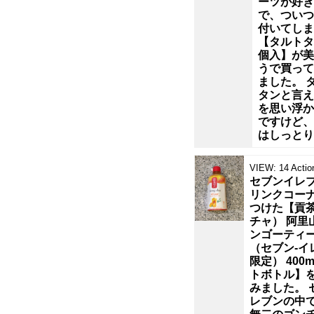
ーツが好き
ン
で、ついつ
付いてしま
【タルトタ
ペ
個入】が美
うで買って
ー
ました。 
タンと言え
を思い浮か
ン
ですけど、
はしっとり
が
VIEW:
14
Actio
な
セブンイレ
リンクコー
つけた【貢
か
チャ） 阿里
ンゴーティ
っ
（セブン‐イ
限定） 400m
トボトル】
た
みました。 
レブンの中