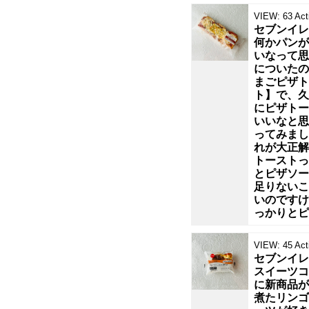
VIEW:
63
Act
飲
セブンイレ
何かパンが
ん
いなって思
についたの
まごピザト
で
ト】で、久
にピザトー
み
いいなと思
ってみまし
れが大正解
ま
トーストっ
とピザソー
し
足りないこ
いのですけ
っかりとピ
た。
VIEW:
45
Act
キ
セブンイレ
スイーツコ
ャ
に新商品が
煮たリンゴ