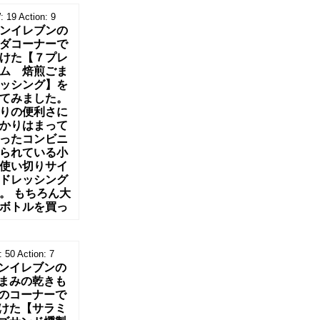
:
19
Action:
9
ンイレブンの
ダコーナーで
けた【７プレ
ム 焙煎ごま
ッシング】を
てみました。
りの便利さに
かりはまって
ったコンビニ
られている小
使い切りサイ
ドレッシング
。 もちろん大
ボトルを買っ
:
50
Action:
7
ンイレブンの
まみの乾きも
のコーナーで
けた【サラミ