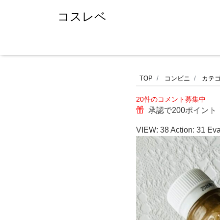
コスレベ
セ
TOP
コンビニ
カテ
20件のコメント募集中
ブ
承認で200ポイント
ン
VIEW:
38
Action:
31
Eva
イ
レ
ブ