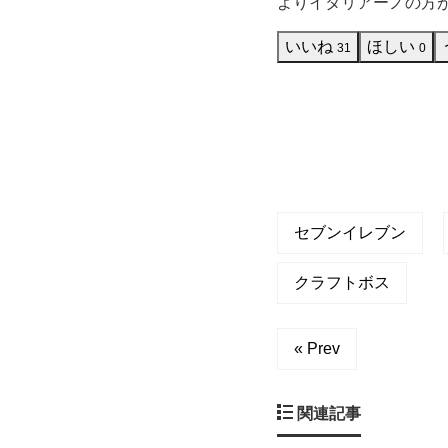
ボ
よりイタリアーノの方
ス
いいね
ほしい
31
0
ラ
テ
５
セブンイレブン
０
クラフトボス
０
ｍ
« Prev
ｌ】
関連記事
を