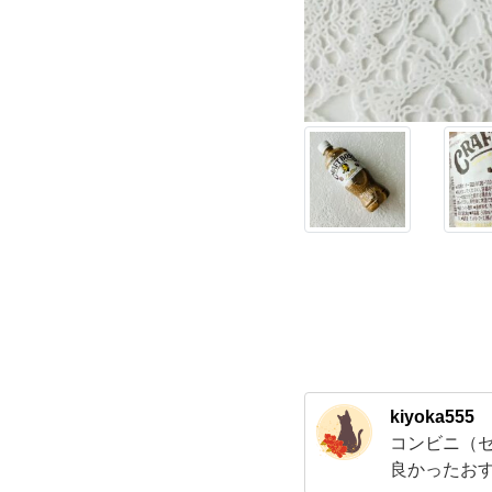
ら
え
る
キ
ャ
ン
ペ
ー
kiyoka555
コンビニ（
ン
良かったお