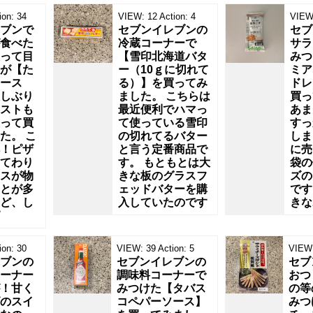
ion:
34
VIEW:
12
Action:
4
VIEW
ブンで
セブンイレブンの
セブ
食べた
冷蔵コーナーで
サラ
って目
【雪印北海道バタ
みつ
が【た
ー（10ｇに切れて
ミア
ース
る）】を買ってみ
ドレ
しぶり
ました。 こちらは
買っ
ストも
最近便利でハマっ
あま
って買
て使っている雪印
すっ
た。 こ
の切れてるバター
しま
！ピザ
と言う定番商品で
に売
てわり
す。 もともとは大
袋の
スが物
きな板のグラスフ
ズの
とが多
ェッドバターを購
です
ど、し
入していたのです
きな
ion:
30
VIEW:
39
Action:
5
VIEW
ブンの
セブンイレブンの
セブ
ーナー
調味料コーナーで
おつ
！甘く
みつけた【タバス
の等
のスイ
コペパーソース】
みつ