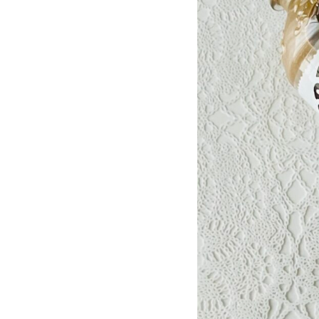
ン
の
1
つ
買
う
と
1
つ
も