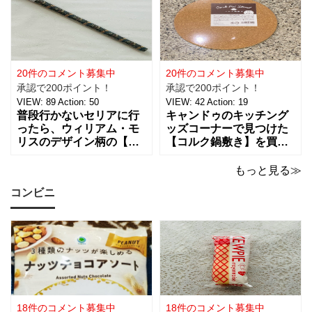
ーティーのテーブルデコ
スターピースコレクショ
レーションやおやすみ前
ン/WM】もとっても素敵
のリラックスタイムに良
なので、紹介しますね。
さそうな商品で、あの
サテンリボンの材質は、
「ハンギョドン」がデザ
ポリエステル。サイズ
インされたライトは、
は、約幅30㎜ x
20件のコメント募集中
20件のコメント募集中
承認で200ポイント！
承認で200ポイント！
VIEW:
89
Action:
50
VIEW:
42
Action:
19
普段行かないセリアに行
キャンドゥのキッチング
ったら、ウィリアム・モ
ッズコーナーで見つけた
リスのデザイン柄の【包
【コルク鍋敷き】を買っ
装紙2Pマスターピースコ
てみました。 普段使用し
レクション/WM】があっ
ている鍋敷きは木製のも
もっと見る≫
たので即買いしてきちゃ
のなので、できれば似た
コンビニ
いました。買えないと思
ような木製のものが欲し
っていたので嬉しい。 サ
かったのですが、さすが
イズは、約幅760㎜ x 高
に100円ショップの100円
さ530㎜。2枚入っている
商品にはなかったため、
ので
こちらのコル
18件のコメント募集中
18件のコメント募集中