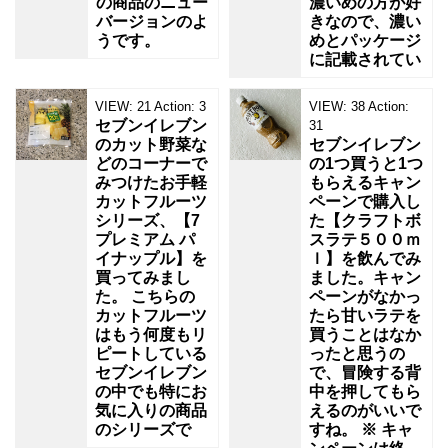
の商品のニュー
濃いめの方が好
バージョンのよ
きなので、濃い
うです。
めとパッケージ
に記載されてい
VIEW:
21
Action:
3
VIEW:
38
Action:
セブンイレブン
31
のカット野菜な
セブンイレブン
どのコーナーで
の1つ買うと1つ
みつけたお手軽
もらえるキャン
カットフルーツ
ペーンで購入し
シリーズ、【7
た【クラフトボ
プレミアム パ
スラテ５００ｍ
イナップル】を
ｌ】を飲んでみ
買ってみまし
ました。キャン
た。 こちらの
ペーンがなかっ
カットフルーツ
たら甘いラテを
はもう何度もリ
買うことはなか
ピートしている
ったと思うの
セブンイレブン
で、冒険する背
の中でも特にお
中を押してもら
気に入りの商品
えるのがいいで
のシリーズで
すね。 ※ キャ