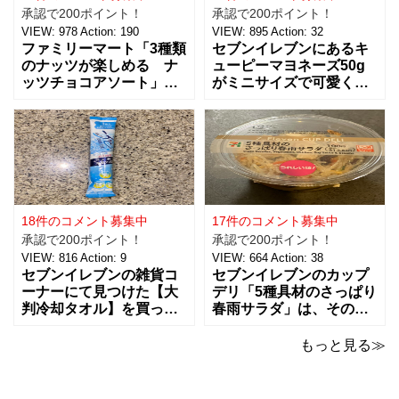
承認で200ポイント！
承認で200ポイント！
VIEW:
978
Action:
190
VIEW:
895
Action:
32
ファミリーマート「3種類
セブンイレブンにあるキ
のナッツが楽しめる ナ
ューピーマヨネーズ50g
ッツチョコアソート」を
がミニサイズで可愛く
ご紹介。おつまみとし
て、思わず買っちゃいま
て、ワインに合わせた
した。 お味は容器が小さ
り、ちょっとした休憩時
くなっただけで、定番と
間にもおすすめ！！ 税込
同じ味で美味しいです。
238円で、３種類（アー
マヨネーズは好みがそれ
モンド、ピーナッツ、ヘ
ぞれあるようなのですけ
ーゼルナッツ）×４個ずつ
ど、私はキューピー派。
入ったチョコアソ
ただここ最近は健
18件のコメント募集中
17件のコメント募集中
承認で200ポイント！
承認で200ポイント！
VIEW:
816
Action:
9
VIEW:
664
Action:
38
セブンイレブンの雑貨コ
セブンイレブンのカップ
ーナーにて見つけた【大
デリ「5種具材のさっぱり
判冷却タオル】を買って
春雨サラダ」は、その名
みました。 ビオレの5本
のとおりさっぱりした味
パックの冷タオルの横に
わいで、食欲がないとき
もっと見る≫
並んでいて、こちらはバ
でもおすすめ！ 5種の具
ラで1本で売っていまし
材は、鶏肉、にんじん、
た。 【価格：88円(税
きくらげ、玉子、もやし