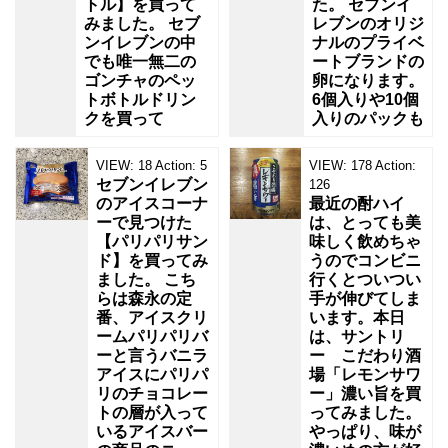
トル】を買って
た。 セブンイ
みました。 セブ
レブンのオリジ
ンイレブンの中
ナルのプライベ
でも唯一無二の
ートブランドの
ゴンチャのペッ
卵になります。
トボトルドリン
6個入りや10個
クを買って
入りのパックも
VIEW:
18
Action:
5
VIEW:
178
Action:
セブンイレブン
126
のアイスコーナ
最近の酎ハイ
ーで見つけた
は、とっても美
【パリパリサン
味しく飲めちゃ
ド】を買ってみ
うのでコンビニ
ました。 こち
行くとついつい
らは森永の定
手が伸びてしま
番、アイスクリ
います。本日
ームパリパリバ
は、サントリ
ーと言うバニラ
ー こだわり酒
アイスにパリパ
場「レモンサワ
リのチョコレー
ー」濃い旨を買
トの層が入って
ってみました。
いるアイスバー
やっぱり、味が