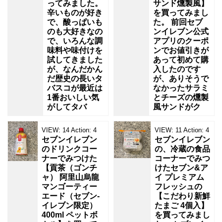
ってみました。
サンド燻製風】
辛いものが好き
を買ってみまし
で、酸っぱいも
た。 前回セブ
のも大好きなの
ンイレブン公式
で、いろんな調
アプリのクーポ
味料や味付けを
ンでお値引きが
試してきました
あって初めて購
が、なんだかん
入したのです
だ歴史の長いタ
が、ありそうで
バスコが最近は
なかったサラミ
1番おいしい気
とチーズの燻製
がしてタバ
風サンドがク
VIEW:
14
Action:
4
VIEW:
11
Action:
4
セブンイレブン
セブンイレブン
のドリンクコー
の、冷蔵の食品
ナーでみつけた
コーナーでみつ
【貢茶（ゴンチ
けたセブン&ア
ャ） 阿里山烏龍
イ プレミアム
マンゴーティー
フレッシュの
エード（セブン‐
【こだわり新鮮
イレブン限定）
たまご 4個入】
400ml ペットボ
を買ってみまし