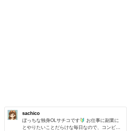
み
の
逸
品
柚
子
そ
ぼ
ろ
あ
ん
か
け
sachico
豆
ぼっちな独身OLサチコです
お仕事に副業に
腐】
とやりたいことだらけな毎日なので、コンビニ