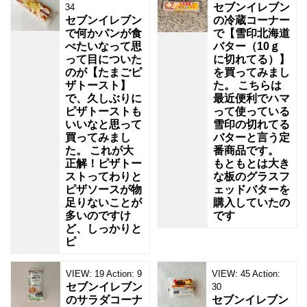
セブンイレブン
34
セブンイレブン
の冷蔵コーナー
で何かパンが食
で【雪印北海道
べたいなって思
バター（10ｇ
って目についた
に切れてる）】
のが【たまごピ
を買ってみまし
ザトースト】
た。 こちらは
で、久しぶりに
最近便利でハマ
ピザトーストも
って使っている
いいなと思って
雪印の切れてる
買ってみまし
バターと言う定
た。 これが大
番商品です。
正解！ピザトー
もともとは大き
ストってわりと
な板のグラスフ
ピザソースが物
ェッドバターを
足りないことが
購入していたの
多いのですけ
です
ど、しっかりと
ピ
VIEW:
19
Action:
9
VIEW:
45
Action:
セブンイレブン
30
のサラダコーナ
セブンイレブン