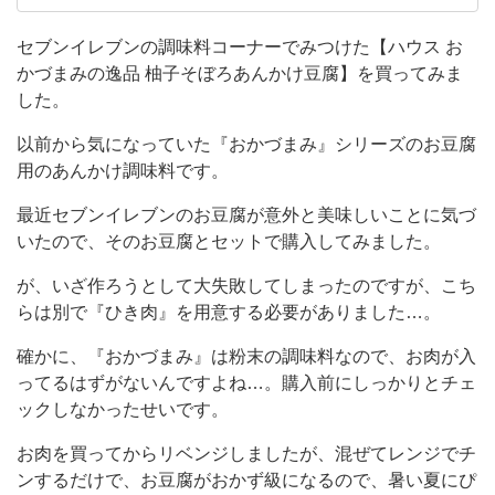
を
にもよくお世話になっています。 よく行くコン
ビニはセブンイレブン・ファミリーマートがメ
買
セブンイレブンの調味料コーナーでみつけた【ハウス お
インです。 ついいつも同じものを買いがちなの
かづまみの逸品 柚子そぼろあんかけ豆腐】を買ってみま
っ
で、冒険できるようになりたい！！！
した。
て
み
以前から気になっていた『おかづまみ』シリーズのお豆腐
用のあんかけ調味料です。
ま
し
最近セブンイレブンのお豆腐が意外と美味しいことに気づ
いたので、そのお豆腐とセットで購入してみました。
た。
以
が、いざ作ろうとして大失敗してしまったのですが、こち
前
らは別で『ひき肉』を用意する必要がありました…。
か
確かに、『おかづまみ』は粉末の調味料なので、お肉が入
ら
ってるはずがないんですよね…。購入前にしっかりとチェ
気
ックしなかったせいです。
に
お肉を買ってからリベンジしましたが、混ぜてレンジでチ
な
ンするだけで、お豆腐がおかず級になるので、暑い夏にぴ