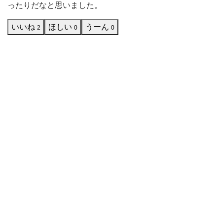
ったりだなと思いました。
っ
て
いいね
ほしい
うーん
2
0
0
い
た
『お
か
づ
ま
み』
シ
リ
ー
ズ
の
お