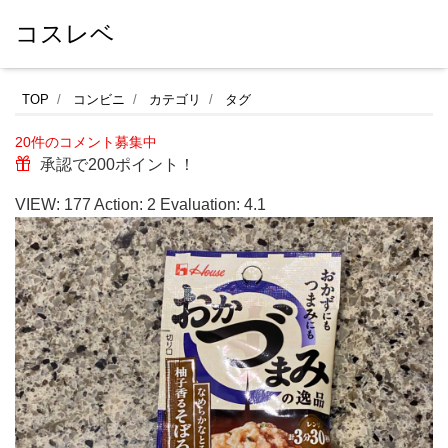
コスレベ
セ
TOP
コンビニ
カテゴリ
タグ
ブ
20件のコメント募集中
ン
承認で200ポイント！
イ
VIEW:
177
Action:
2
Evaluation:
4.1
レ
ブ
ン
の
調
味
料
コ