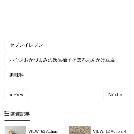
セブンイレブン
ハウスおかづまみの逸品柚子そぼろあんかけ豆腐
調味料
« Prev
Next »
関連記事
VIEW:
63
Action:
VIEW:
12
Action:
4