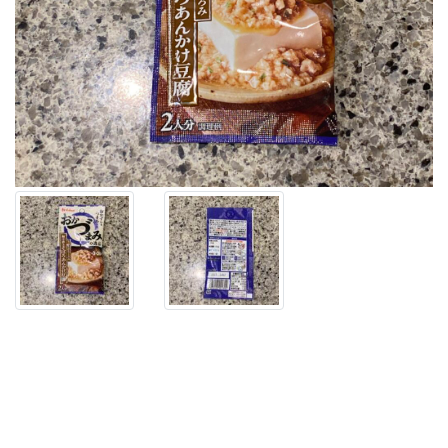
ー
ナ
ー
で
み
つ
け
た
【ハ
ウ
ス
お
か
づ
ま