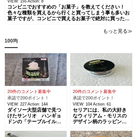
VIEW:
155
Action:
8
コンビニでおすすめの「お菓子」を教えてください！
色々な種類を買えるから行くと買ってしまう事も多いお
菓子ですが、コンビニで買えるお菓子で絶対に買った方
が良いお菓子をお願いします。ちょっとした買い物のつ
いでに買っちゃいますよね！？
もっと見る≫
100均
20件のコメント募集中
20件のコメント募集中
承認で200ポイント！
承認で200ポイント！
VIEW:
227
Action:
144
VIEW:
104
Action:
61
ダイソー大型店舗で見つ
セリアには、私の大好き
けたサンリオ ハンギョ
なウィリアム・モリスの
ドンの「テーブルイルミ
デザイン柄のラッピング
ネーション」税込５５０
グッズがたくさんあるん
円を買ってきました。 パ
です！【サテンリボンマ