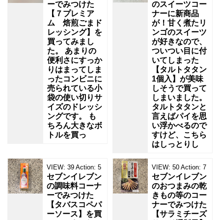
ーでみつけた
のスイーツコー
【７プレミア
ナーに新商品
ム 焙煎ごまド
が！甘く煮たリ
レッシング】を
ンゴのスイーツ
買ってみまし
が好きなので、
た。 あまりの
ついつい目に付
便利さにすっか
いてしまった
りはまってしま
【タルトタタン
ったコンビニに
1個入】が美味
売られている小
しそうで買って
袋の使い切りサ
しまいました。
イズのドレッシ
タルトタタンと
ングです。 も
言えばパイを思
ちろん大きなボ
い浮かべるので
トルを買っ
すけど、こちら
はしっとりし
VIEW:
39
Action:
5
VIEW:
50
Action:
7
セブンイレブン
セブンイレブン
の調味料コーナ
のおつまみの乾
ーでみつけた
きもの等のコー
【タバスコペパ
ナーでみつけた
ーソース】を買
【サラミチーズ