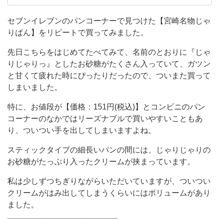
日
にもよくお世話になっています。 よく行くコン
ビニはセブンイレブン・ファミリーマートがメ
こ
セブンイレブンのパンコーナーで見つけた【宮崎名物じゃ
インです。 ついいつも同じものを買いがちなの
りぱん】をリピートで買ってみました。
ち
で、冒険できるようになりたい！！！
ら
先日こちらをはじめてたべてみて、名前のとおりに『じゃ
を
りじゃりっ』としたお砂糖がたくさん入っていて、ガツン
と甘くて疲れた時にぴったりだったので、ついまた買って
は
しまいました。
じ
特に、お値段が【価格：151円(税込)】とコンビニのパン
め
コーナーのなかではリーズナブルで買いやすいこともあ
て
り、ついつい手を出してしまいますよね。
た
スティックタイプの細長いパンの間には、じゃりじゃりの
べ
お砂糖がたっぷり入ったクリームが挟まっています。
て
み
私は少しずつちぎりながらいただいていますが、ついつい
クリームがはみ出してしまうくらいにはボリュームがあり
て、
ました。
名