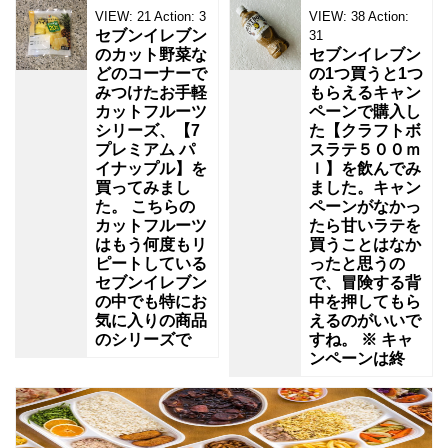
VIEW:
21
Action:
3
VIEW:
38
Action:
セブンイレブン
31
のカット野菜な
セブンイレブン
どのコーナーで
の1つ買うと1つ
みつけたお手軽
もらえるキャン
カットフルーツ
ペーンで購入し
シリーズ、【7
た【クラフトボ
プレミアム パ
スラテ５００ｍ
イナップル】を
ｌ】を飲んでみ
買ってみまし
ました。キャン
た。 こちらの
ペーンがなかっ
カットフルーツ
たら甘いラテを
はもう何度もリ
買うことはなか
ピートしている
ったと思うの
セブンイレブン
で、冒険する背
の中でも特にお
中を押してもら
気に入りの商品
えるのがいいで
のシリーズで
すね。 ※ キャ
ンペーンは終