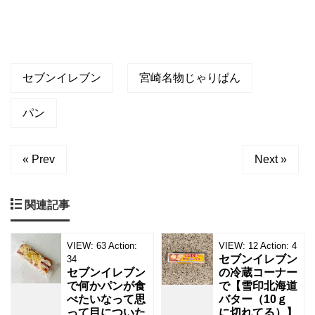
た
セブンイレブン
宮崎名物じゃりぱん
パン
« Prev
Next »
関連記事
VIEW:
63
Action:
VIEW:
12
Action:
4
セブンイレブン
34
セブンイレブン
の冷蔵コーナー
で何かパンが食
で【雪印北海道
べたいなって思
バター（10ｇ
って目についた
に切れてる）】