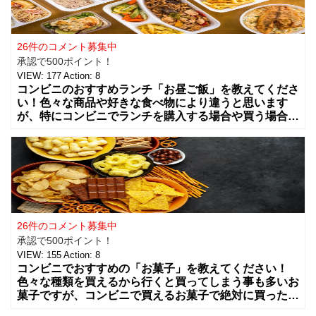
26件のコメント募集中
承認で500ポイント！
VIEW:
177
Action:
8
コンビニのおすすめランチ「お昼ご飯」を教えてくださ
い！色々な商品や好きな食べ物により違うと思います
が、特にコンビニでランチを購入する場合や買う場合に
はどんな組み合わせや食べ物を買う事が多いですか？
カップラーメンやコンビニ弁当、総菜やサラダ
26件のコメント募集中
承認で500ポイント！
VIEW:
155
Action:
8
コンビニでおすすめの「お菓子」を教えてください！
色々な種類を買えるから行くと買ってしまう事も多いお
菓子ですが、コンビニで買えるお菓子で絶対に買った方
が良いお菓子をお願いします。ちょっとした買い物のつ