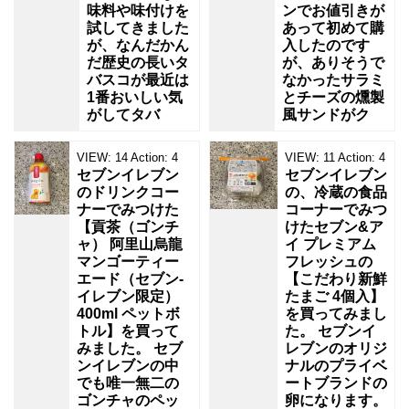
味料や味付けを
ンでお値引きが
試してきました
あって初めて購
が、なんだかん
入したのです
だ歴史の長いタ
が、ありそうで
バスコが最近は
なかったサラミ
1番おいしい気
とチーズの燻製
がしてタバ
風サンドがク
VIEW:
14
Action:
4
VIEW:
11
Action:
4
セブンイレブン
セブンイレブン
のドリンクコー
の、冷蔵の食品
ナーでみつけた
コーナーでみつ
【貢茶（ゴンチ
けたセブン&ア
ャ） 阿里山烏龍
イ プレミアム
マンゴーティー
フレッシュの
エード（セブン‐
【こだわり新鮮
イレブン限定）
たまご 4個入】
400ml ペットボ
を買ってみまし
トル】を買って
た。 セブンイ
みました。 セブ
レブンのオリジ
ンイレブンの中
ナルのプライベ
でも唯一無二の
ートブランドの
ゴンチャのペッ
卵になります。