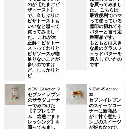
のが【たまごピ
を買ってみまし
ザトースト】
た。 こちらは
で、久しぶりに
最近便利でハマ
ピザトーストも
って使っている
いいなと思って
雪印の切れてる
買ってみまし
バターと言う定
た。 これが大
番商品です。
正解！ピザトー
もともとは大き
ストってわりと
な板のグラスフ
ピザソースが物
ェッドバターを
足りないことが
購入していたの
多いのですけ
です
ど、しっかりと
ピ
VIEW:
19
Action:
9
VIEW:
45
Action:
セブンイレブン
30
のサラダコーナ
セブンイレブン
ーでみつけた
のスイーツコー
【７プレミア
ナーに新商品
ム 焙煎ごまド
が！甘く煮たリ
レッシング】を
ンゴのスイーツ
買ってみまし
が好きなので、