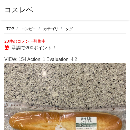
コスレベ
セ
TOP
コンビニ
カテゴリ
タグ
ブ
20件のコメント募集中
ン
承認で200ポイント！
イ
VIEW:
154
Action:
1
Evaluation:
4.2
レ
ブ
ン
の
パ
ン
コ
ー