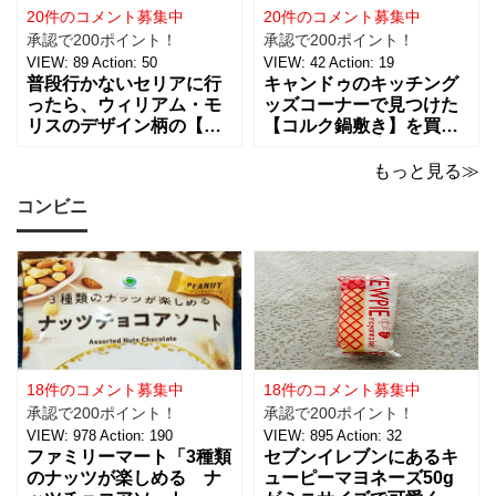
インされたライトは、
は、約幅30㎜ x
20件のコメント募集中
20件のコメント募集中
承認で200ポイント！
承認で200ポイント！
VIEW:
89
Action:
50
VIEW:
42
Action:
19
普段行かないセリアに行
キャンドゥのキッチング
ったら、ウィリアム・モ
ッズコーナーで見つけた
リスのデザイン柄の【包
【コルク鍋敷き】を買っ
装紙2Pマスターピースコ
てみました。 普段使用し
レクション/WM】があっ
ている鍋敷きは木製のも
もっと見る≫
たので即買いしてきちゃ
のなので、できれば似た
コンビニ
いました。買えないと思
ような木製のものが欲し
っていたので嬉しい。 サ
かったのですが、さすが
イズは、約幅760㎜ x 高
に100円ショップの100円
さ530㎜。2枚入っている
商品にはなかったため、
ので
こちらのコル
18件のコメント募集中
18件のコメント募集中
承認で200ポイント！
承認で200ポイント！
VIEW:
978
Action:
190
VIEW:
895
Action:
32
ファミリーマート「3種類
セブンイレブンにあるキ
のナッツが楽しめる ナ
ューピーマヨネーズ50g