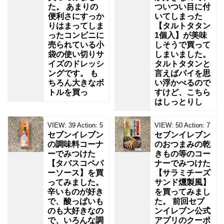
た。 あまりの
ついつい目に付
便利さにすっか
いてしまった
りはまってしま
【タルトタタン
ったコンビニに
1個入】が美味
売られている小
しそうで買って
袋の使い切りサ
しまいました。
イズのドレッシ
タルトタタンと
ングです。 も
言えばパイを思
ちろん大きなボ
い浮かべるので
トルを買っ
すけど、こちら
はしっとりし
VIEW:
39
Action:
5
VIEW:
50
Action:
7
セブンイレブン
セブンイレブン
の調味料コーナ
のおつまみの乾
ーでみつけた
きもの等のコー
【タバスコペパ
ナーでみつけた
ーソース】を買
【サラミチーズ
ってみました。
サンド燻製風】
辛いものが好き
を買ってみまし
で、酸っぱいも
た。 前回セブ
のも大好きなの
ンイレブン公式
で、いろんな調
アプリのクーポ