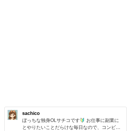
ん】
を
リ
ピ
ー
ト
で
買
っ
て
み
ま
し
sachico
た。
ぼっちな独身OLサチコです
お仕事に副業に
先
とやりたいことだらけな毎日なので、コンビニ