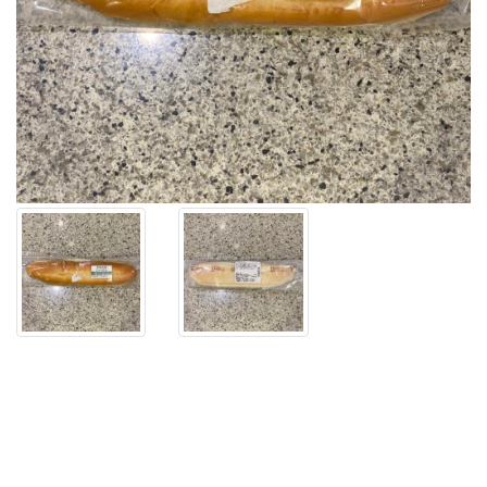
ナ
ー
で
見
つ
け
た
【宮
崎
名
物
じ
ゃ
り
ぱ