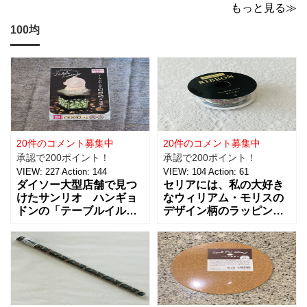
いでに買っちゃいますよね！？
もっと見る≫
100均
20件のコメント募集中
20件のコメント募集中
承認で200ポイント！
承認で200ポイント！
VIEW:
227
Action:
144
VIEW:
104
Action:
61
ダイソー大型店舗で見つ
セリアには、私の大好き
けたサンリオ ハンギョ
なウィリアム・モリスの
ドンの「テーブルイルミ
デザイン柄のラッピング
ネーション」税込５５０
グッズがたくさんあるん
円を買ってきました。 パ
です！【サテンリボンマ
ーティーのテーブルデコ
スターピースコレクショ
レーションやおやすみ前
ン/WM】もとっても素敵
のリラックスタイムに良
なので、紹介しますね。
さそうな商品で、あの
サテンリボンの材質は、
「ハンギョドン」がデザ
ポリエステル。サイズ