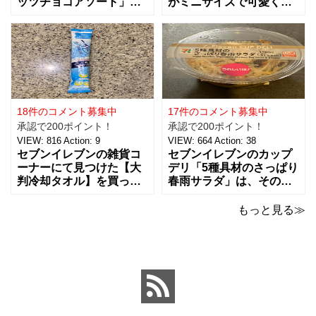
ッツチョコアソート」を
がミニサイズで可愛く
ご紹介。おつまみとし
て、思わず買っちゃいま
て、ワインに合わせた
した。 お味は容器が小さ
り、ちょっとした休憩時
くなっただけで、定番と
間にもおすすめ！！ 税込
同じ味で美味しいです。
238円で、３種類（アー
マヨネーズは好みがそれ
モンド、ピーナッツ、ヘ
ぞれあるようなのですけ
ーゼルナッツ）×４個ずつ
ど、私はキューピー派。
入ったチョコアソ
ただここ最近は健
18件のコメント募集中
17件のコメント募集中
承認で200ポイント！
承認で200ポイント！
VIEW:
816
Action:
9
VIEW:
664
Action:
38
セブンイレブンの雑貨コ
セブンイレブンのカップ
ーナーにて見つけた【大
デリ「5種具材のさっぱり
判冷却タオル】を買って
春雨サラダ」は、その名
みました。 ビオレの5本
のとおりさっぱりした味
パックの冷タオルの横に
わいで、食欲がないとき
もっと見る≫
並んでいて、こちらはバ
でもおすすめ！ 5種の具
ラで1本で売っていまし
材は、鶏肉、にんじん、
た。 【価格：88円(税
きくらげ、玉子、もやし
込)】でした。 ビオレのも
がバランスよく入ってい
のが20×46cmサイズなの
ました。春雨のつるっと
と比べ
した食感と、具材