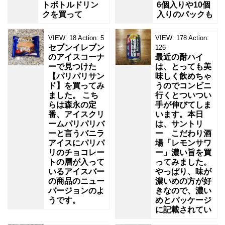
トボトルドリン
6個入りや10個
クを買って
入りのパックも
VIEW:
18
Action:
5
VIEW:
178
Action:
セブンイレブン
126
のアイスコーナ
最近の酎ハイ
ーで見つけた
は、とっても美
【パリパリサン
味しく飲めちゃ
ド】を買ってみ
うのでコンビニ
ました。 こち
行くとついつい
らは森永の定
手が伸びてしま
番、アイスクリ
います。本日
ームパリパリバ
は、サントリ
ーと言うバニラ
ー こだわり酒
アイスにパリパ
場「レモンサワ
リのチョコレー
ー」濃い旨を買
トの層が入って
ってみました。
いるアイスバー
やっぱり、味が
の商品のニュー
濃いめの方が好
バージョンのよ
きなので、濃い
うです。
めとパッケージ
に記載されてい