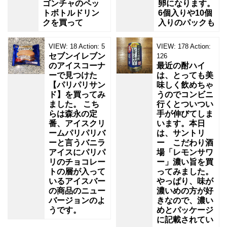
ゴンチャのペッ
卵になります。
トボトルドリン
6個入りや10個
クを買って
入りのパックも
VIEW:
18
Action:
5
VIEW:
178
Action:
セブンイレブン
126
のアイスコーナ
最近の酎ハイ
ーで見つけた
は、とっても美
【パリパリサン
味しく飲めちゃ
ド】を買ってみ
うのでコンビニ
ました。 こち
行くとついつい
らは森永の定
手が伸びてしま
番、アイスクリ
います。本日
ームパリパリバ
は、サントリ
ーと言うバニラ
ー こだわり酒
アイスにパリパ
場「レモンサワ
リのチョコレー
ー」濃い旨を買
トの層が入って
ってみました。
いるアイスバー
やっぱり、味が
の商品のニュー
濃いめの方が好
バージョンのよ
きなので、濃い
うです。
めとパッケージ
に記載されてい