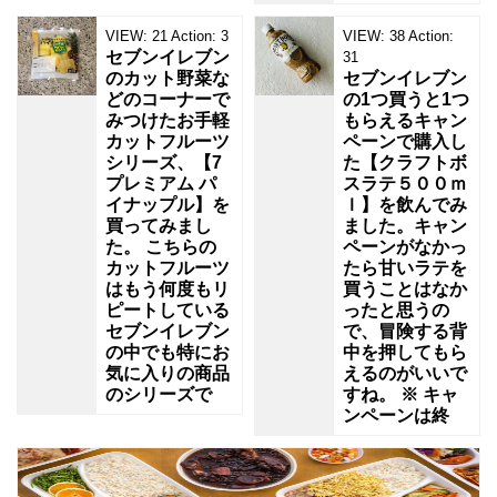
VIEW:
21
Action:
3
VIEW:
38
Action:
セブンイレブン
31
のカット野菜な
セブンイレブン
どのコーナーで
の1つ買うと1つ
みつけたお手軽
もらえるキャン
カットフルーツ
ペーンで購入し
シリーズ、【7
た【クラフトボ
プレミアム パ
スラテ５００ｍ
イナップル】を
ｌ】を飲んでみ
買ってみまし
ました。キャン
た。 こちらの
ペーンがなかっ
カットフルーツ
たら甘いラテを
はもう何度もリ
買うことはなか
ピートしている
ったと思うの
セブンイレブン
で、冒険する背
の中でも特にお
中を押してもら
気に入りの商品
えるのがいいで
のシリーズで
すね。 ※ キャ
ンペーンは終