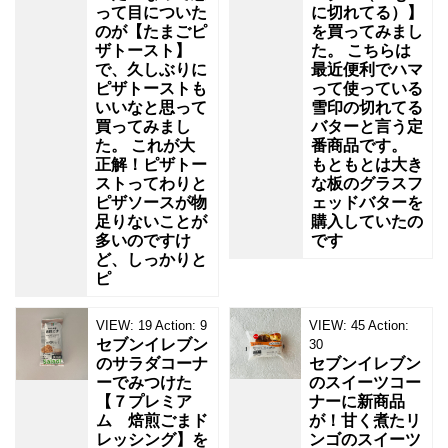
って目についた
に切れてる）】
のが【たまごピ
を買ってみまし
ザトースト】
た。 こちらは
で、久しぶりに
最近便利でハマ
ピザトーストも
って使っている
いいなと思って
雪印の切れてる
買ってみまし
バターと言う定
た。 これが大
番商品です。
正解！ピザトー
もともとは大き
ストってわりと
な板のグラスフ
ピザソースが物
ェッドバターを
足りないことが
購入していたの
多いのですけ
です
ど、しっかりと
ピ
VIEW:
19
Action:
9
VIEW:
45
Action:
セブンイレブン
30
のサラダコーナ
セブンイレブン
ーでみつけた
のスイーツコー
【７プレミア
ナーに新商品
ム 焙煎ごまド
が！甘く煮たリ
レッシング】を
ンゴのスイーツ