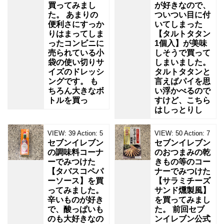
買ってみまし
が好きなので、
た。 あまりの
ついつい目に付
便利さにすっか
いてしまった
りはまってしま
【タルトタタン
ったコンビニに
1個入】が美味
売られている小
しそうで買って
袋の使い切りサ
しまいました。
イズのドレッシ
タルトタタンと
ングです。 も
言えばパイを思
ちろん大きなボ
い浮かべるので
トルを買っ
すけど、こちら
はしっとりし
VIEW:
39
Action:
5
VIEW:
50
Action:
7
セブンイレブン
セブンイレブン
の調味料コーナ
のおつまみの乾
ーでみつけた
きもの等のコー
【タバスコペパ
ナーでみつけた
ーソース】を買
【サラミチーズ
ってみました。
サンド燻製風】
辛いものが好き
を買ってみまし
で、酸っぱいも
た。 前回セブ
のも大好きなの
ンイレブン公式