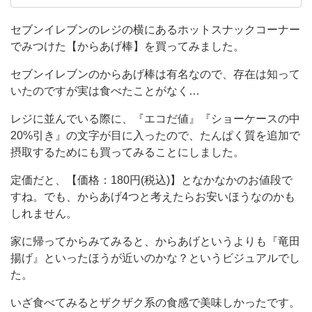
し
にもよくお世話になっています。 よく行くコン
ビニはセブンイレブン・ファミリーマートがメ
た。
セブンイレブンのレジの横にあるホットスナックコーナー
インです。 ついいつも同じものを買いがちなの
でみつけた【からあげ棒】を買ってみました。
セ
で、冒険できるようになりたい！！！
ブ
セブンイレブンのからあげ棒は有名なので、存在は知って
ン
いたのですが実は食べたことがなく…
イ
レジに並んでいる際に、『エコだ値』『ショーケースの中
レ
20%引き』の文字が目に入ったので、たんぱく質を追加で
摂取するためにも買ってみることにしました。
ブ
ン
定価だと、【価格：180円(税込)】となかなかのお値段で
の
すね。でも、からあげ4つと考えたらお安いほうなのかも
しれません。
か
ら
家に帰ってからみてみると、からあげというよりも『竜田
あ
揚げ』といったほうが近いのかな？というビジュアルでし
た。
げ
棒
いざ食べてみるとザクザク系の食感で美味しかったです。