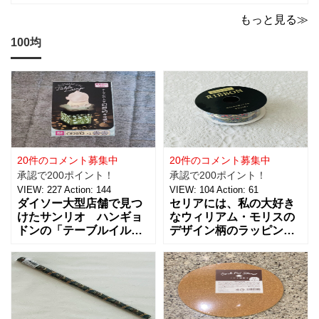
が良いお菓子をお願いします。ちょっとした買い物のつ
いでに買っちゃいますよね！？
もっと見る≫
100均
20件のコメント募集中
20件のコメント募集中
承認で200ポイント！
承認で200ポイント！
VIEW:
227
Action:
144
VIEW:
104
Action:
61
ダイソー大型店舗で見つ
セリアには、私の大好き
けたサンリオ ハンギョ
なウィリアム・モリスの
ドンの「テーブルイルミ
デザイン柄のラッピング
ネーション」税込５５０
グッズがたくさんあるん
円を買ってきました。 パ
です！【サテンリボンマ
ーティーのテーブルデコ
スターピースコレクショ
レーションやおやすみ前
ン/WM】もとっても素敵
のリラックスタイムに良
なので、紹介しますね。
さそうな商品で、あの
サテンリボンの材質は、