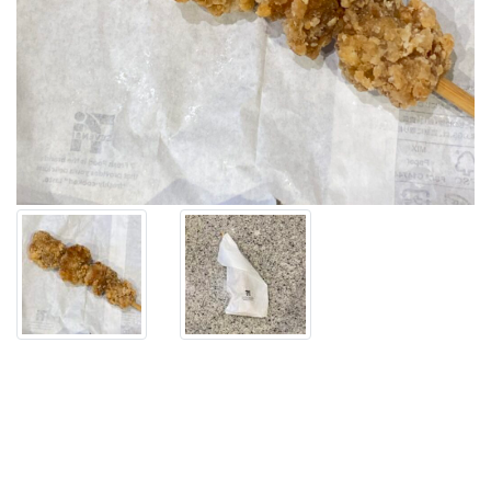
に
あ
る
ホ
ッ
ト
ス
ナ
ッ
ク
コ
ー
ナ
ー
で