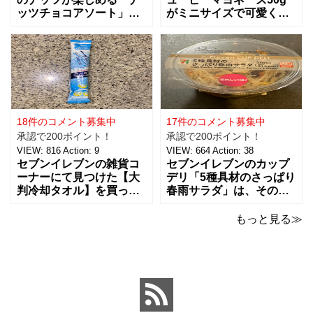
ッツチョコアソート」を
がミニサイズで可愛く
ご紹介。おつまみとし
て、思わず買っちゃいま
て、ワインに合わせた
した。 お味は容器が小さ
り、ちょっとした休憩時
くなっただけで、定番と
間にもおすすめ！！ 税込
同じ味で美味しいです。
238円で、３種類（アー
マヨネーズは好みがそれ
モンド、ピーナッツ、ヘ
ぞれあるようなのですけ
ーゼルナッツ）×４個ずつ
ど、私はキューピー派。
入ったチョコアソ
ただここ最近は健
18件のコメント募集中
17件のコメント募集中
承認で200ポイント！
承認で200ポイント！
VIEW:
816
Action:
9
VIEW:
664
Action:
38
セブンイレブンの雑貨コ
セブンイレブンのカップ
ーナーにて見つけた【大
デリ「5種具材のさっぱり
判冷却タオル】を買って
春雨サラダ」は、その名
みました。 ビオレの5本
のとおりさっぱりした味
パックの冷タオルの横に
わいで、食欲がないとき
もっと見る≫
並んでいて、こちらはバ
でもおすすめ！ 5種の具
ラで1本で売っていまし
材は、鶏肉、にんじん、
た。 【価格：88円(税
きくらげ、玉子、もやし
込)】でした。 ビオレのも
がバランスよく入ってい
のが20×46cmサイズなの
ました。春雨のつるっと
と比べ
した食感と、具材