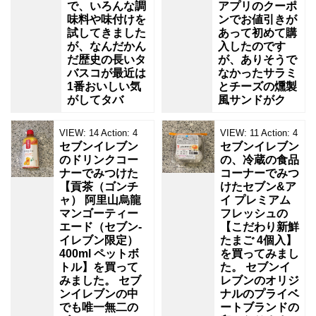
で、いろんな調
アプリのクーポ
味料や味付けを
ンでお値引きが
試してきました
あって初めて購
が、なんだかん
入したのです
だ歴史の長いタ
が、ありそうで
バスコが最近は
なかったサラミ
1番おいしい気
とチーズの燻製
がしてタバ
風サンドがク
VIEW:
14
Action:
4
VIEW:
11
Action:
4
セブンイレブン
セブンイレブン
のドリンクコー
の、冷蔵の食品
ナーでみつけた
コーナーでみつ
【貢茶（ゴンチ
けたセブン&ア
ャ） 阿里山烏龍
イ プレミアム
マンゴーティー
フレッシュの
エード（セブン‐
【こだわり新鮮
イレブン限定）
たまご 4個入】
400ml ペットボ
を買ってみまし
トル】を買って
た。 セブンイ
みました。 セブ
レブンのオリジ
ンイレブンの中
ナルのプライベ
でも唯一無二の
ートブランドの