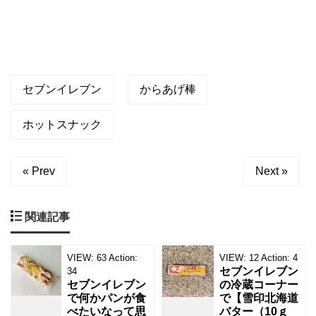
で
す
が
セブンイレブン
からあげ棒
ホットスナック
« Prev
Next »
関連記事
VIEW:
63
Action:
VIEW:
12
Action:
4
セブンイレブン
34
セブンイレブン
の冷蔵コーナー
で何かパンが食
で【雪印北海道
べたいなって思
バター（10ｇ