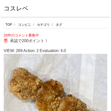
コスレベ
セ
TOP
コンビニ
カテゴリ
タグ
ブ
20件のコメント募集中
ン
承認で200ポイント！
イ
VIEW:
269
Action:
2
Evaluation:
4.0
レ
ブ
ン
の
レ
ジ
の
横