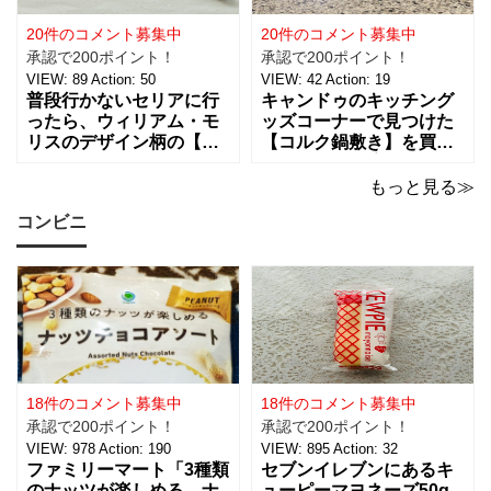
「ハンギョドン」がデザ
ポリエステル。サイズ
インされたライトは、
は、約幅30㎜ x
20件のコメント募集中
20件のコメント募集中
承認で200ポイント！
承認で200ポイント！
VIEW:
89
Action:
50
VIEW:
42
Action:
19
普段行かないセリアに行
キャンドゥのキッチング
ったら、ウィリアム・モ
ッズコーナーで見つけた
リスのデザイン柄の【包
【コルク鍋敷き】を買っ
装紙2Pマスターピースコ
てみました。 普段使用し
レクション/WM】があっ
ている鍋敷きは木製のも
もっと見る≫
たので即買いしてきちゃ
のなので、できれば似た
コンビニ
いました。買えないと思
ような木製のものが欲し
っていたので嬉しい。 サ
かったのですが、さすが
イズは、約幅760㎜ x 高
に100円ショップの100円
さ530㎜。2枚入っている
商品にはなかったため、
ので
こちらのコル
18件のコメント募集中
18件のコメント募集中
承認で200ポイント！
承認で200ポイント！
VIEW:
978
Action:
190
VIEW:
895
Action:
32
ファミリーマート「3種類
セブンイレブンにあるキ
のナッツが楽しめる ナ
ューピーマヨネーズ50g