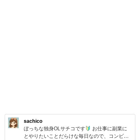
み
つ
け
た
【か
ら
あ
げ
棒】
を
買
っ
て
sachico
み
ぼっちな独身OLサチコです
お仕事に副業に
ま
とやりたいことだらけな毎日なので、コンビニ