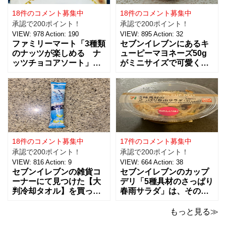
18件のコメント募集中
18件のコメント募集中
承認で200ポイント！
承認で200ポイント！
VIEW:
978
Action:
190
VIEW:
895
Action:
32
ファミリーマート「3種類
セブンイレブンにあるキ
のナッツが楽しめる ナ
ューピーマヨネーズ50g
ッツチョコアソート」を
がミニサイズで可愛く
ご紹介。おつまみとし
て、思わず買っちゃいま
て、ワインに合わせた
した。 お味は容器が小さ
り、ちょっとした休憩時
くなっただけで、定番と
間にもおすすめ！！ 税込
同じ味で美味しいです。
238円で、３種類（アー
マヨネーズは好みがそれ
モンド、ピーナッツ、ヘ
ぞれあるようなのですけ
ーゼルナッツ）×４個ずつ
ど、私はキューピー派。
入ったチョコアソ
ただここ最近は健
18件のコメント募集中
17件のコメント募集中
承認で200ポイント！
承認で200ポイント！
VIEW:
816
Action:
9
VIEW:
664
Action:
38
セブンイレブンの雑貨コ
セブンイレブンのカップ
ーナーにて見つけた【大
デリ「5種具材のさっぱり
判冷却タオル】を買って
春雨サラダ」は、その名
みました。 ビオレの5本
のとおりさっぱりした味
パックの冷タオルの横に
わいで、食欲がないとき
もっと見る≫
並んでいて、こちらはバ
でもおすすめ！ 5種の具