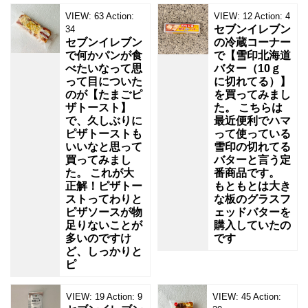
VIEW:
63
Action:
VIEW:
12
Action:
4
セブンイレブン
34
セブンイレブン
の冷蔵コーナー
で何かパンが食
で【雪印北海道
べたいなって思
バター（10ｇ
って目についた
に切れてる）】
のが【たまごピ
を買ってみまし
ザトースト】
た。 こちらは
で、久しぶりに
最近便利でハマ
ピザトーストも
って使っている
いいなと思って
雪印の切れてる
買ってみまし
バターと言う定
た。 これが大
番商品です。
正解！ピザトー
もともとは大き
ストってわりと
な板のグラスフ
ピザソースが物
ェッドバターを
足りないことが
購入していたの
多いのですけ
です
ど、しっかりと
ピ
VIEW:
19
Action:
9
VIEW:
45
Action: