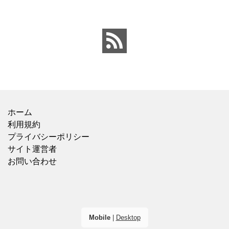
ラで1本で売っていまし
材は、鶏肉、にんじん、
た。 【価格：88円(税
きくらげ、玉子、もやし
込)】でした。 ビオレのも
がバランスよく入ってい
のが20×46cmサイズなの
ました。春雨のつるっと
と比べ
した食感と、具材
ホーム
利用規約
プライバシーポリシー
サイト運営者
お問い合わせ
Mobile
|
Desktop