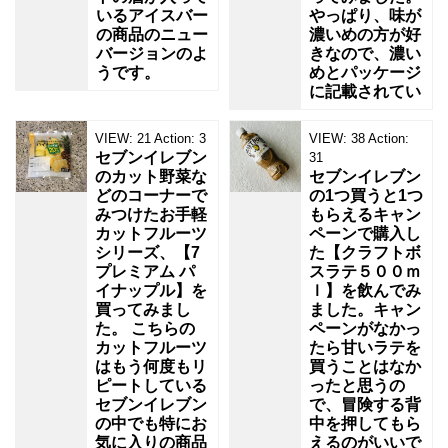
いるアイスバー
やっぱり、味が
の商品のニュー
濃いめの方が好
バージョンのよ
きなので、濃い
うです。
めとパッケージ
に記載されてい
VIEW:
21
Action:
3
VIEW:
38
Action:
セブンイレブン
31
のカット野菜な
セブンイレブン
どのコーナーで
の1つ買うと1つ
みつけたお手軽
もらえるキャン
カットフルーツ
ペーンで購入し
シリーズ、【7
た【クラフトボ
プレミアム パ
スラテ５００ｍ
イナップル】を
ｌ】を飲んでみ
買ってみまし
ました。キャン
た。 こちらの
ペーンがなかっ
カットフルーツ
たら甘いラテを
はもう何度もリ
買うことはなか
ピートしている
ったと思うの
セブンイレブン
で、冒険する背
の中でも特にお
中を押してもら
気に入りの商品
えるのがいいで