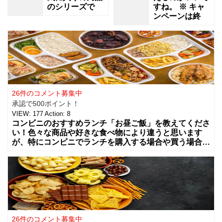
のシリーズで
すね。 ※ キャ
ンペーンは終
26件のコメント募集中
承認で500ポイント！
VIEW:
177
Action:
8
コンビニのおすすめランチ「お昼ご飯」を教えてくださ
い！色々な商品や好きな食べ物により違うと思います
が、特にコンビニでランチを購入する場合や買う場合に
はどんな組み合わせや食べ物を買う事が多いですか？
カップラーメンやコンビニ弁当、総菜やサラダ
26件のコメント募集中