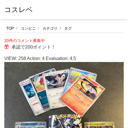
コスレベ
セ
TOP
コンビニ
カテゴリ
タグ
ブ
20件のコメント募集中
ン
承認で200ポイント！
イ
VIEW:
258
Action:
4
Evaluation:
4.5
レ
ブ
ン
で
購
入
し
た