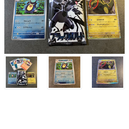
「ブ
ラ
ッ
ク
ボ
ル
ト」
を
開
封。
今
回
の
マ
ス