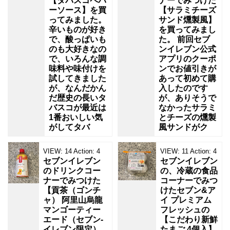
【タバスコペパ
ナーでみつけた
ーソース】を買
【サラミチーズ
ってみました。
サンド燻製風】
辛いものが好き
を買ってみまし
で、酸っぱいも
た。 前回セブ
のも大好きなの
ンイレブン公式
で、いろんな調
アプリのクーポ
味料や味付けを
ンでお値引きが
試してきました
あって初めて購
が、なんだかん
入したのです
だ歴史の長いタ
が、ありそうで
バスコが最近は
なかったサラミ
1番おいしい気
とチーズの燻製
がしてタバ
風サンドがク
VIEW:
14
Action:
4
VIEW:
11
Action:
4
セブンイレブン
セブンイレブン
のドリンクコー
の、冷蔵の食品
ナーでみつけた
コーナーでみつ
【貢茶（ゴンチ
けたセブン&ア
ャ） 阿里山烏龍
イ プレミアム
マンゴーティー
フレッシュの
エード（セブン‐
【こだわり新鮮
イレブン限定）
たまご 4個入】