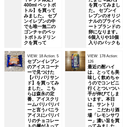
400ml ペットボ
を買ってみまし
トル】を買って
た。 セブンイ
みました。 セブ
レブンのオリジ
ンイレブンの中
ナルのプライベ
でも唯一無二の
ートブランドの
ゴンチャのペッ
卵になります。
トボトルドリン
6個入りや10個
クを買って
入りのパックも
VIEW:
18
Action:
5
VIEW:
178
Action:
セブンイレブン
126
のアイスコーナ
最近の酎ハイ
ーで見つけた
は、とっても美
【パリパリサン
味しく飲めちゃ
ド】を買ってみ
うのでコンビニ
ました。 こち
行くとついつい
らは森永の定
手が伸びてしま
番、アイスクリ
います。本日
ームパリパリバ
は、サントリ
ーと言うバニラ
ー こだわり酒
アイスにパリパ
場「レモンサワ
リのチョコレー
ー」濃い旨を買
トの層が入って
ってみました。