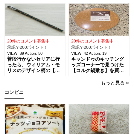
ネーション」税込５５０
グッズがたくさんあるん
円を買ってきました。 パ
です！【サテンリボンマ
ーティーのテーブルデコ
スターピースコレクショ
レーションやおやすみ前
ン/WM】もとっても素敵
のリラックスタイムに良
なので、紹介しますね。
さそうな商品で、あの
サテンリボンの材質は、
「ハンギョドン」がデザ
ポリエステル。サイズ
インされたライトは、
は、約幅30㎜ x
20件のコメント募集中
20件のコメント募集中
承認で200ポイント！
承認で200ポイント！
VIEW:
89
Action:
50
VIEW:
42
Action:
19
普段行かないセリアに行
キャンドゥのキッチング
ったら、ウィリアム・モ
ッズコーナーで見つけた
リスのデザイン柄の【包
【コルク鍋敷き】を買っ
装紙2Pマスターピースコ
てみました。 普段使用し
レクション/WM】があっ
ている鍋敷きは木製のも
もっと見る≫
たので即買いしてきちゃ
のなので、できれば似た
コンビニ
いました。買えないと思
ような木製のものが欲し
っていたので嬉しい。 サ
かったのですが、さすが
イズは、約幅760㎜ x 高
に100円ショップの100円
さ530㎜。2枚入っている
商品にはなかったため、
ので
こちらのコル