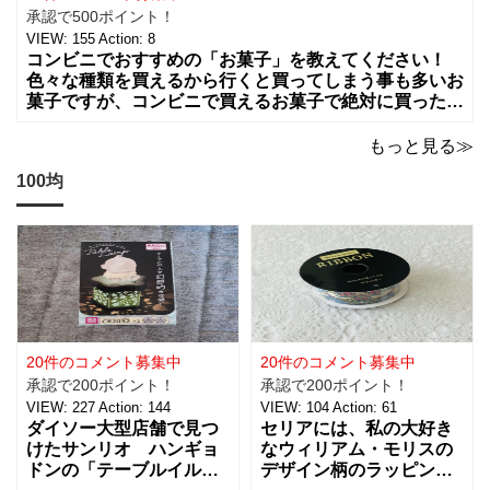
承認で500ポイント！
VIEW:
155
Action:
8
コンビニでおすすめの「お菓子」を教えてください！
色々な種類を買えるから行くと買ってしまう事も多いお
菓子ですが、コンビニで買えるお菓子で絶対に買った方
が良いお菓子をお願いします。ちょっとした買い物のつ
いでに買っちゃいますよね！？
もっと見る≫
100均
20件のコメント募集中
20件のコメント募集中
承認で200ポイント！
承認で200ポイント！
VIEW:
227
Action:
144
VIEW:
104
Action:
61
ダイソー大型店舗で見つ
セリアには、私の大好き
けたサンリオ ハンギョ
なウィリアム・モリスの
ドンの「テーブルイルミ
デザイン柄のラッピング