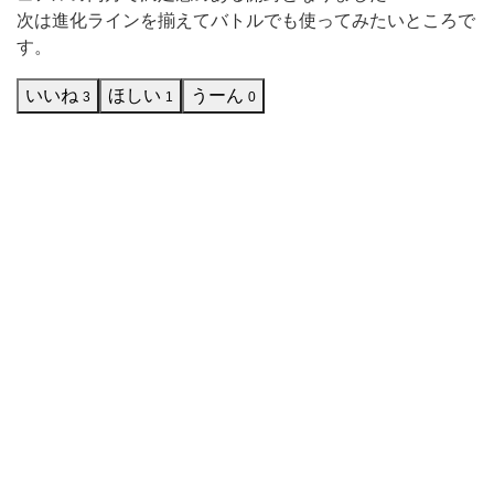
十
次は進化ラインを揃えてバトルでも使ってみたいところで
分。
す。
背
いいね
ほしい
うーん
3
1
0
景
の
睡
蓮
の
池
と
ユ
ル
い
表
情