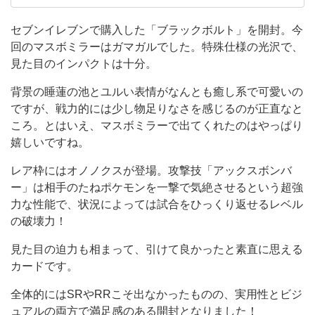
様
ート、ローソンがあり、便利で助かっています。
一番好きなコンビニはセブンイレブンで、おにぎ
の
セブンイレブンで購入した「ブラックボルト」を開封。今
りやスイーツが特にお気に入りです。 でも、フ
回のマスボミラーはガマガルでした。特殊仕様の光沢で、
光
ァミリーマートも好きで、ファミチキやスナック
見た目のインパクトは十分。
沢
類をよく購入します。ローソンでもたま
で、
背景の睡蓮の池とユルい表情がなんとも癒し系で可愛いの
ですが、戦力的には少し物足りなさを感じるのが正直なと
見
ころ。とはいえ、マスボミラーで出てくれたのはやっぱり
た
嬉しいですね。
目
レア枠にはオノノクスが登場。攻撃技「アックスボンバ
の
ー」は相手のたねポケモンを一撃で気絶させるという超強
イ
力な性能で、状況によっては試合をひっくり返せるレベル
ン
の破壊力！
パ
見た目の迫力も相まって、引けて良かったと素直に思える
ク
カードです。
ト
全体的にはSRやRRこそ出なかったものの、実用性とビジ
は
ュアルの両方で満足感のある開封となりました！