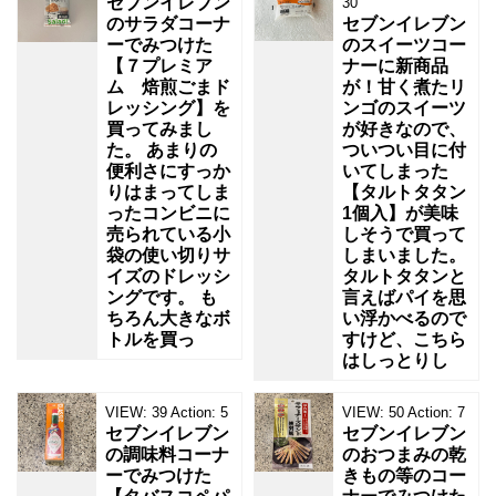
セブンイレブン
30
のサラダコーナ
セブンイレブン
ーでみつけた
のスイーツコー
【７プレミア
ナーに新商品
ム 焙煎ごまド
が！甘く煮たリ
レッシング】を
ンゴのスイーツ
買ってみまし
が好きなので、
た。 あまりの
ついつい目に付
便利さにすっか
いてしまった
りはまってしま
【タルトタタン
ったコンビニに
1個入】が美味
売られている小
しそうで買って
袋の使い切りサ
しまいました。
イズのドレッシ
タルトタタンと
ングです。 も
言えばパイを思
ちろん大きなボ
い浮かべるので
トルを買っ
すけど、こちら
はしっとりし
VIEW:
39
Action:
5
VIEW:
50
Action:
7
セブンイレブン
セブンイレブン
の調味料コーナ
のおつまみの乾
ーでみつけた
きもの等のコー