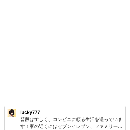
ボ
ミ
ラ
ー
は
ガ
マ
ガ
ル
で
し
た。
特
lucky777
殊
普段は忙しく、コンビニに頼る生活を送っていま
仕
す！家の近くにはセブンイレブン、ファミリーマ