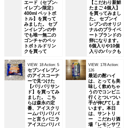
エード（セブン‐
【こだわり新鮮
イレブン限定）
たまご 4個入】
400ml ペットボ
を買ってみまし
トル】を買って
た。 セブンイ
みました。 セブ
レブンのオリジ
ンイレブンの中
ナルのプライベ
でも唯一無二の
ートブランドの
ゴンチャのペッ
卵になります。
トボトルドリン
6個入りや10個
クを買って
入りのパックも
VIEW:
18
Action:
5
VIEW:
178
Action:
セブンイレブン
126
のアイスコーナ
最近の酎ハイ
ーで見つけた
は、とっても美
【パリパリサン
味しく飲めちゃ
ド】を買ってみ
うのでコンビニ
ました。 こち
行くとついつい
らは森永の定
手が伸びてしま
番、アイスクリ
います。本日
ームパリパリバ
は、サントリ
ーと言うバニラ
ー こだわり酒
アイスにパリパ
場「レモンサワ