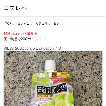
コスレベ
セ
TOP
コンビニ
カテゴリ
タグ
ブ
19件のコメント募集中
ン
承認で200ポイント！
イ
VIEW:
20
Action:
5
Evaluation:
4.8
レ
ブ
ン
の
ゼ
リ
ー
飲