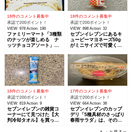
18件のコメント募集中
18件のコメント募集中
承認で200ポイント！
承認で200ポイント！
VIEW:
978
Action:
190
VIEW:
898
Action:
32
ファミリーマート「3種類
セブンイレブンにあるキ
のナッツが楽しめる ナ
ューピーマヨネーズ50g
ッツチョコアソート」を
がミニサイズで可愛く
ご紹介。おつまみとし
て、思わず買っちゃいま
て、ワインに合わせた
した。 お味は容器が小さ
り、ちょっとした休憩時
くなっただけで、定番と
間にもおすすめ！！ 税込
同じ味で美味しいです。
238円で、３種類（アー
マヨネーズは好みがそれ
モンド、ピーナッツ、ヘ
ぞれあるようなのですけ
ーゼルナッツ）×４個ずつ
ど、私はキューピー派。
入ったチョコアソ
ただここ最近は健
18件のコメント募集中
17件のコメント募集中
承認で200ポイント！
承認で200ポイント！
VIEW:
819
Action:
9
VIEW:
664
Action:
38
セブンイレブンの雑貨コ
セブンイレブンのカップ
ーナーにて見つけた【大
デリ「5種具材のさっぱり
判冷却タオル】を買って
春雨サラダ」は、その名
みました。 ビオレの5本
のとおりさっぱりした味
パックの冷タオルの横に
わいで、食欲がないとき