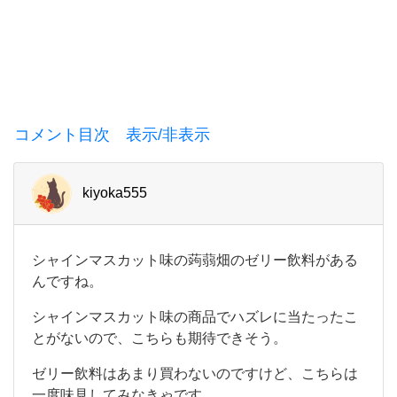
ん
に
コメント目次 表示/非表示
kiyoka555
シ
シャインマスカット味の蒟蒻畑のゼリー飲料がある
ャ
んですね。
イ
ン
シャインマスカット味の商品でハズレに当たったこ
マ
とがないので、こちらも期待できそう。
ス
カ
ゼリー飲料はあまり買わないのですけど、こちらは
ッ
ト
一度味見してみなきゃです。