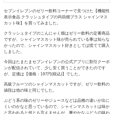
ラ
にもよくお世話になっています。 よく行くコン
ビニはセブンイレブン・ファミリーマートがメ
ス
セブンイレブンのゼリー飲料コーナーで見つけた【機能性
インです。 ついいつも同じものを買いがちなの
表示食品 クラッシュタイプの蒟蒻畑プラス シャインマス
シ
で、冒険できるようになりたい！！！
カット味】を買ってみました。
ャ
イ
クラッシュタイプのこんにゃく畑はゼリー飲料の定番商品
ですが、シャインマスカット味が売られている事は知らな
ン
かったので、シャインマスカット好きとしては慌てて購入
マ
しました。
ス
今回はたまたまセブンイレブンの公式アプリに割引クーポ
カ
ンが配信されていて、少し安く買うことができたのです
ッ
が、定価は【価格：197円(税込)】でした。
ト
高級フルーツのシャインマスカットですが、ゼリー飲料の
味】
値段は他の味と同じでした。
を
ぶどう系の味のゼリーやジュースなどは品種の違いが出に
買
くいのかなと思っているので、シャインマスカットは味か
っ
と言われると何とも言えませんが、爽やかなぶどうの味わ