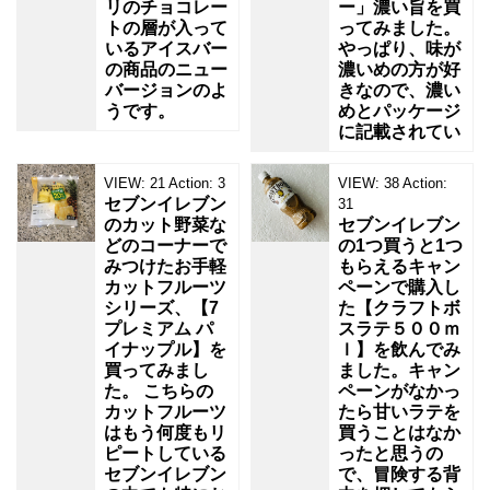
リのチョコレー
ー」濃い旨を買
トの層が入って
ってみました。
いるアイスバー
やっぱり、味が
の商品のニュー
濃いめの方が好
バージョンのよ
きなので、濃い
うです。
めとパッケージ
に記載されてい
VIEW:
21
Action:
3
VIEW:
38
Action:
セブンイレブン
31
のカット野菜な
セブンイレブン
どのコーナーで
の1つ買うと1つ
みつけたお手軽
もらえるキャン
カットフルーツ
ペーンで購入し
シリーズ、【7
た【クラフトボ
プレミアム パ
スラテ５００ｍ
イナップル】を
ｌ】を飲んでみ
買ってみまし
ました。キャン
た。 こちらの
ペーンがなかっ
カットフルーツ
たら甘いラテを
はもう何度もリ
買うことはなか
ピートしている
ったと思うの
セブンイレブン
で、冒険する背