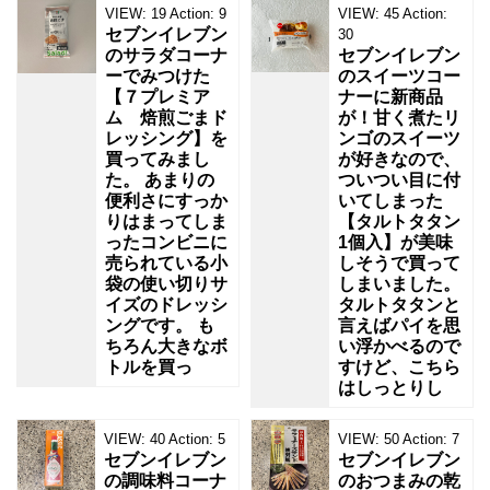
VIEW:
19
Action:
9
VIEW:
45
Action:
セブンイレブン
30
のサラダコーナ
セブンイレブン
ーでみつけた
のスイーツコー
【７プレミア
ナーに新商品
ム 焙煎ごまド
が！甘く煮たリ
レッシング】を
ンゴのスイーツ
買ってみまし
が好きなので、
た。 あまりの
ついつい目に付
便利さにすっか
いてしまった
りはまってしま
【タルトタタン
ったコンビニに
1個入】が美味
売られている小
しそうで買って
袋の使い切りサ
しまいました。
イズのドレッシ
タルトタタンと
ングです。 も
言えばパイを思
ちろん大きなボ
い浮かべるので
トルを買っ
すけど、こちら
はしっとりし
VIEW:
40
Action:
5
VIEW:
50
Action:
7
セブンイレブン
セブンイレブン
の調味料コーナ
のおつまみの乾