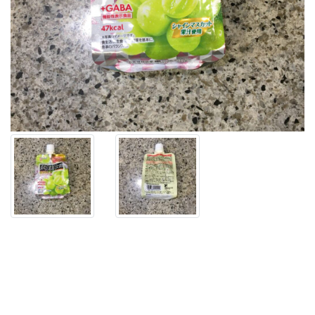
料
コ
ー
ナ
ー
で
見
つ
け
た
【機
能
性
表
示