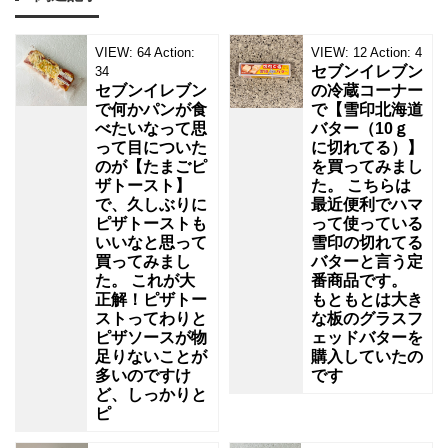
VIEW:
64
Action:
VIEW:
12
Action:
4
セブンイレブン
34
セブンイレブン
の冷蔵コーナー
で何かパンが食
で【雪印北海道
べたいなって思
バター（10ｇ
って目についた
に切れてる）】
のが【たまごピ
を買ってみまし
ザトースト】
た。 こちらは
で、久しぶりに
最近便利でハマ
ピザトーストも
って使っている
いいなと思って
雪印の切れてる
買ってみまし
バターと言う定
た。 これが大
番商品です。
正解！ピザトー
もともとは大き
ストってわりと
な板のグラスフ
ピザソースが物
ェッドバターを
足りないことが
購入していたの
多いのですけ
です
ど、しっかりと
ピ