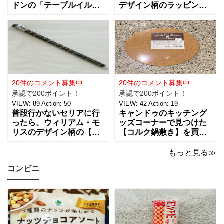
ドンの「テーブルイルミ
デザイン柄のラッピング
ネーション」税込５５０
グッズがたくさんあるん
円を買ってきました。 パ
です！【サテンリボンマ
ーティーのテーブルデコ
スターピースコレクショ
レーションやおやすみ前
ン/WM】もとっても素敵
のリラックスタイムに良
なので、紹介しますね。
さそうな商品で、あの
サテンリボンの材質は、
「ハンギョドン」がデザ
ポリエステル。サイズ
インされたライトは、
は、約幅30㎜ x
20件のコメント募集中
20件のコメント募集中
承認で200ポイント！
承認で200ポイント！
VIEW:
89
Action:
50
VIEW:
42
Action:
19
普段行かないセリアに行
キャンドゥのキッチング
ったら、ウィリアム・モ
ッズコーナーで見つけた
リスのデザイン柄の【包
【コルク鍋敷き】を買っ
装紙2Pマスターピースコ
てみました。 普段使用し
レクション/WM】があっ
ている鍋敷きは木製のも
もっと見る≫
たので即買いしてきちゃ
のなので、できれば似た
コンビニ
いました。買えないと思
ような木製のものが欲し
っていたので嬉しい。 サ
かったのですが、さすが
イズは、約幅760㎜ x 高
に100円ショップの100円
さ530㎜。2枚入っている
商品にはなかったため、
ので
こちらのコル