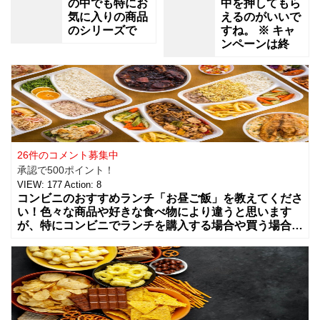
の中でも特にお
中を押してもら
気に入りの商品
えるのがいいで
のシリーズで
すね。 ※ キャ
ンペーンは終
26件のコメント募集中
承認で500ポイント！
VIEW:
177
Action:
8
コンビニのおすすめランチ「お昼ご飯」を教えてくださ
い！色々な商品や好きな食べ物により違うと思います
が、特にコンビニでランチを購入する場合や買う場合に
はどんな組み合わせや食べ物を買う事が多いですか？
カップラーメンやコンビニ弁当、総菜やサラダ