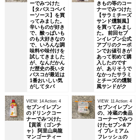
ーでみつけた
きもの等のコー
【タバスコペパ
ナーでみつけた
ーソース】を買
【サラミチーズ
ってみました。
サンド燻製風】
辛いものが好き
を買ってみまし
で、酸っぱいも
た。 前回セブ
のも大好きなの
ンイレブン公式
で、いろんな調
アプリのクーポ
味料や味付けを
ンでお値引きが
試してきました
あって初めて購
が、なんだかん
入したのです
だ歴史の長いタ
が、ありそうで
バスコが最近は
なかったサラミ
1番おいしい気
とチーズの燻製
がしてタバ
風サンドがク
VIEW:
14
Action:
4
VIEW:
11
Action:
4
セブンイレブン
セブンイレブン
のドリンクコー
の、冷蔵の食品
ナーでみつけた
コーナーでみつ
【貢茶（ゴンチ
けたセブン&ア
ャ） 阿里山烏龍
イ プレミアム
マンゴーティー
フレッシュの