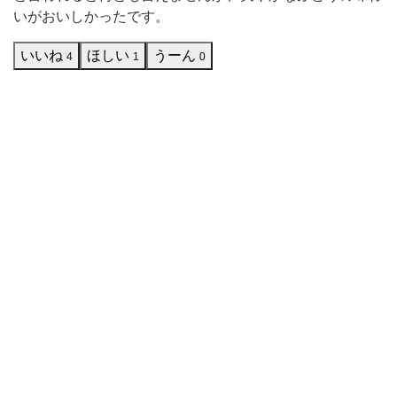
て
いがおいしかったです。
み
いいね
ほしい
うーん
4
1
0
ま
し
た。
ク
ラ
ッ
シ
ュ
タ
イ
プ
の
こ