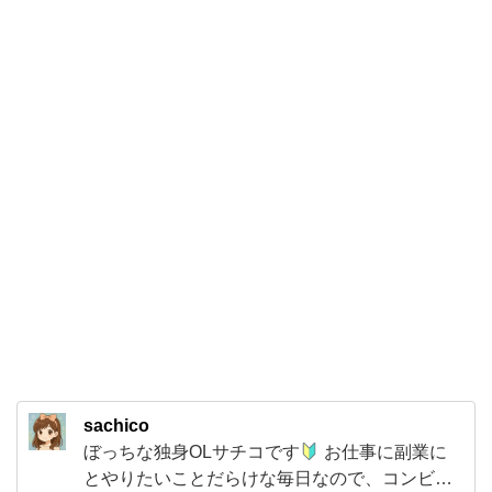
食
品
ク
ラ
ッ
シ
ュ
タ
イ
プ
の
蒟
蒻
sachico
畑
ぼっちな独身OLサチコです
お仕事に副業に
プ
とやりたいことだらけな毎日なので、コンビニ