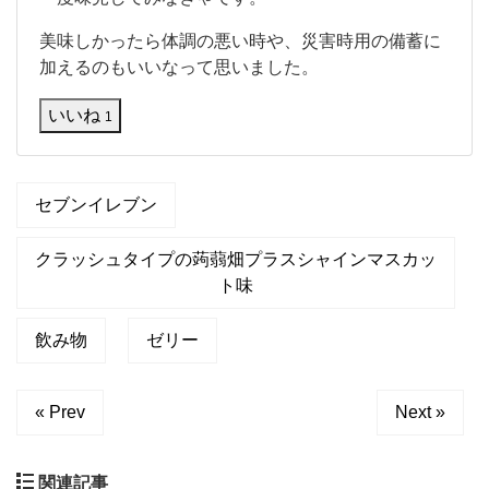
味
の
美味しかったら体調の悪い時や、災害時用の備蓄に
蒟
加えるのもいいなって思いました。
蒻
畑
いいね
1
の
ゼ
リ
ー
飲
セブンイレブン
料
が
クラッシュタイプの蒟蒻畑プラスシャインマスカッ
あ
る
ト味
ん
で
飲み物
ゼリー
す
ね
。
シ
« Prev
Next »
関連記事