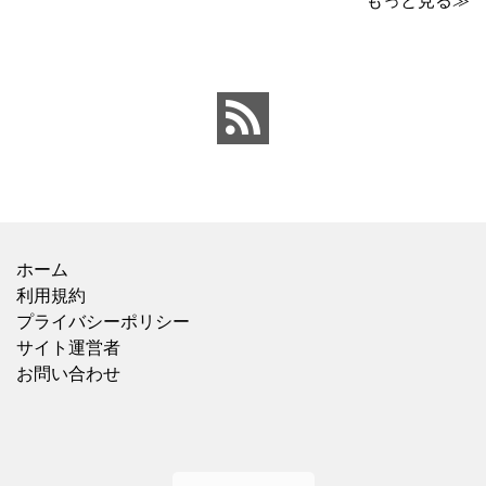
もっと見る≫
並んでいて、こちらはバ
でもおすすめ！ 5種の具
ラで1本で売っていまし
材は、鶏肉、にんじん、
た。 【価格：88円(税
きくらげ、玉子、もやし
込)】でした。 ビオレのも
がバランスよく入ってい
のが20×46cmサイズなの
ました。春雨のつるっと
と比べ
した食感と、具材
ホーム
利用規約
プライバシーポリシー
サイト運営者
お問い合わせ