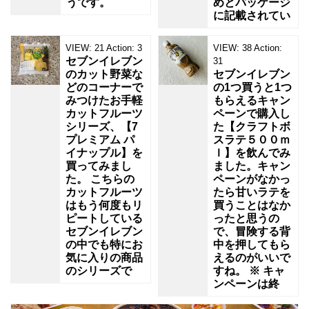
うです。
めとパッケージ
に記載されてい
VIEW:
21
Action:
3
VIEW:
38
Action:
セブンイレブン
31
のカット野菜な
セブンイレブン
どのコーナーで
の1つ買うと1つ
みつけたお手軽
もらえるキャン
カットフルーツ
ペーンで購入し
シリーズ、【7
た【クラフトボ
プレミアム パ
スラテ５００ｍ
イナップル】を
ｌ】を飲んでみ
買ってみまし
ました。キャン
た。 こちらの
ペーンがなかっ
カットフルーツ
たら甘いラテを
はもう何度もリ
買うことはなか
ピートしている
ったと思うの
セブンイレブン
で、冒険する背
の中でも特にお
中を押してもら
気に入りの商品
えるのがいいで
のシリーズで
すね。 ※ キャ
ンペーンは終