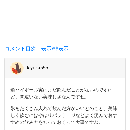
缶
コメント目次 表示/非表示
kiyoka555
角
角ハイボール実はまだ飲んだことがないのですけ
ハ
ど、間違いない美味しさなんですね。
イ
ボ
氷をたくさん入れて飲んだ方がいいとのこと、美味
ー
しく飲むにはやはりパッケージなどよく読んでおす
ル
実
すめの飲み方を知っておくって大事ですね。
は