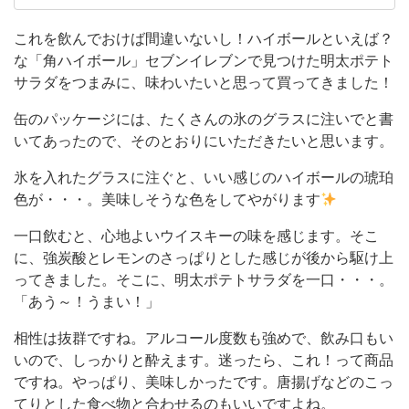
た
れぞれのコンビニでオリジナリティのある魅力的
な商品がたくさんありますよね。 そんな魅力的
明
これを飲んでおけば間違いないし！ハイボールといえば？
な商品を、私の目線で楽しく紹介していて行きた
な「角ハイボール」セブンイレブンで見つけた明太ポテト
太
いと思います。コンビニ寄った際に気になったコ
サラダをつまみに、味わいたいと思って買ってきました！
ポ
ンビ二限定フードメニューや商品からコ
テ
缶のパッケージには、たくさんの氷のグラスに注いでと書
いてあったので、そのとおりにいただきたいと思います。
ト
サ
氷を入れたグラスに注ぐと、いい感じのハイボールの琥珀
色が・・・。美味しそうな色をしてやがります
ラ
ダ
一口飲むと、心地よいウイスキーの味を感じます。そこ
を
に、強炭酸とレモンのさっぱりとした感じが後から駆け上
ってきました。そこに、明太ポテトサラダを一口・・・。
つ
「あう～！うまい！」
ま
み
相性は抜群ですね。アルコール度数も強めで、飲み口もい
いので、しっかりと酔えます。迷ったら、これ！って商品
に、
ですね。やっぱり、美味しかったです。唐揚げなどのこっ
味
てりとした食べ物と合わせるのもいいですよね。