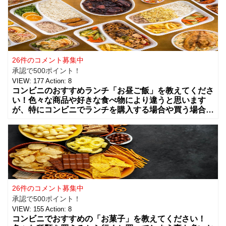
26件のコメント募集中
承認で500ポイント！
VIEW:
177
Action:
8
コンビニのおすすめランチ「お昼ご飯」を教えてくださ
い！色々な商品や好きな食べ物により違うと思います
が、特にコンビニでランチを購入する場合や買う場合に
はどんな組み合わせや食べ物を買う事が多いですか？
カップラーメンやコンビニ弁当、総菜やサラダ
26件のコメント募集中
承認で500ポイント！
VIEW:
155
Action:
8
コンビニでおすすめの「お菓子」を教えてください！