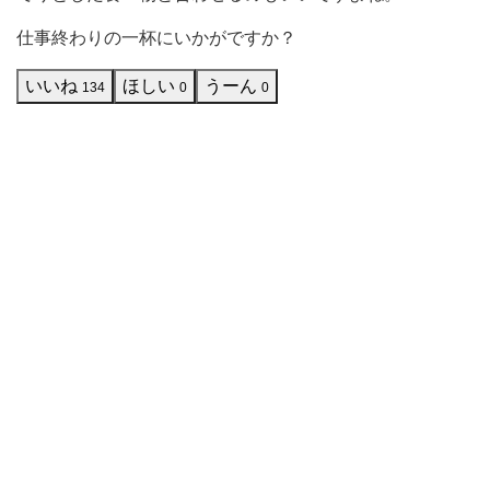
わ
仕事終わりの一杯にいかがですか？
い
た
いいね
ほしい
うーん
134
0
0
い
と
思
っ
て
買
っ
て
き
ま
し
た！