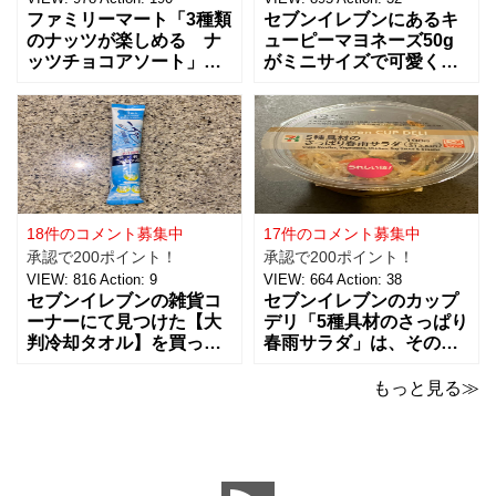
ファミリーマート「3種類
セブンイレブンにあるキ
のナッツが楽しめる ナ
ューピーマヨネーズ50g
ッツチョコアソート」を
がミニサイズで可愛く
ご紹介。おつまみとし
て、思わず買っちゃいま
て、ワインに合わせた
した。 お味は容器が小さ
り、ちょっとした休憩時
くなっただけで、定番と
間にもおすすめ！！ 税込
同じ味で美味しいです。
238円で、３種類（アー
マヨネーズは好みがそれ
モンド、ピーナッツ、ヘ
ぞれあるようなのですけ
ーゼルナッツ）×４個ずつ
ど、私はキューピー派。
入ったチョコアソ
ただここ最近は健
18件のコメント募集中
17件のコメント募集中
承認で200ポイント！
承認で200ポイント！
VIEW:
816
Action:
9
VIEW:
664
Action:
38
セブンイレブンの雑貨コ
セブンイレブンのカップ
ーナーにて見つけた【大
デリ「5種具材のさっぱり
判冷却タオル】を買って
春雨サラダ」は、その名
みました。 ビオレの5本
のとおりさっぱりした味
パックの冷タオルの横に
わいで、食欲がないとき
もっと見る≫
並んでいて、こちらはバ
でもおすすめ！ 5種の具
ラで1本で売っていまし
材は、鶏肉、にんじん、
た。 【価格：88円(税
きくらげ、玉子、もやし
込)】でした。 ビオレのも
がバランスよく入ってい
のが20×46cmサイズなの
ました。春雨のつるっと