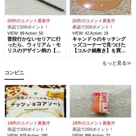
のリラックスタイムに良
なので、紹介しますね。
さそうな商品で、あの
サテンリボンの材質は、
「ハンギョドン」がデザ
ポリエステル。サイズ
インされたライトは、
は、約幅30㎜ x
20件のコメント募集中
20件のコメント募集中
承認で200ポイント！
承認で200ポイント！
VIEW:
89
Action:
50
VIEW:
42
Action:
19
普段行かないセリアに行
キャンドゥのキッチング
ったら、ウィリアム・モ
ッズコーナーで見つけた
リスのデザイン柄の【包
【コルク鍋敷き】を買っ
装紙2Pマスターピースコ
てみました。 普段使用し
レクション/WM】があっ
ている鍋敷きは木製のも
もっと見る≫
たので即買いしてきちゃ
のなので、できれば似た
コンビニ
いました。買えないと思
ような木製のものが欲し
っていたので嬉しい。 サ
かったのですが、さすが
イズは、約幅760㎜ x 高
に100円ショップの100円
さ530㎜。2枚入っている
商品にはなかったため、
ので
こちらのコル
18件のコメント募集中
18件のコメント募集中
承認で200ポイント！
承認で200ポイント！
VIEW:
978
Action:
190
VIEW:
895
Action:
32