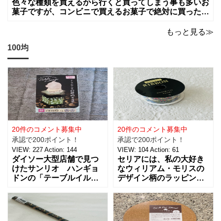
色々な種類を買えるから行くと買ってしまう事も多いお
菓子ですが、コンビニで買えるお菓子で絶対に買った方
が良いお菓子をお願いします。ちょっとした買い物のつ
いでに買っちゃいますよね！？
もっと見る≫
100均
20件のコメント募集中
20件のコメント募集中
承認で200ポイント！
承認で200ポイント！
VIEW:
227
Action:
144
VIEW:
104
Action:
61
ダイソー大型店舗で見つ
セリアには、私の大好き
けたサンリオ ハンギョ
なウィリアム・モリスの
ドンの「テーブルイルミ
デザイン柄のラッピング
ネーション」税込５５０
グッズがたくさんあるん
円を買ってきました。 パ
です！【サテンリボンマ
ーティーのテーブルデコ
スターピースコレクショ
レーションやおやすみ前
ン/WM】もとっても素敵