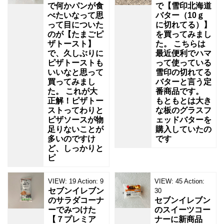
で何かパンが食
で【雪印北海道
べたいなって思
バター（10ｇ
って目についた
に切れてる）】
のが【たまごピ
を買ってみまし
ザトースト】
た。 こちらは
で、久しぶりに
最近便利でハマ
ピザトーストも
って使っている
いいなと思って
雪印の切れてる
買ってみまし
バターと言う定
た。 これが大
番商品です。
正解！ピザトー
もともとは大き
ストってわりと
な板のグラスフ
ピザソースが物
ェッドバターを
足りないことが
購入していたの
多いのですけ
です
ど、しっかりと
ピ
VIEW:
19
Action:
9
VIEW:
45
Action:
セブンイレブン
30
のサラダコーナ
セブンイレブン
ーでみつけた
のスイーツコー
【７プレミア
ナーに新商品