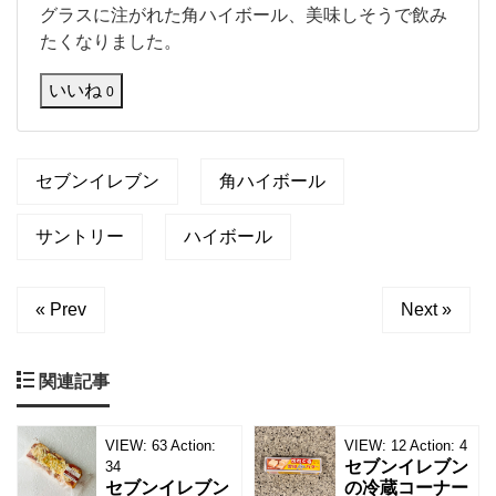
ま
グラスに注がれた角ハイボール、美味しそうで飲み
だ
たくなりました。
飲
ん
いいね
0
だ
こ
と
が
セブンイレブン
な
角ハイボール
い
の
サントリー
ハイボール
で
す
け
ど
« Prev
Next »
、
間
違
関連記事
い
な
い
VIEW:
63
Action:
VIEW:
12
Action:
4
美
セブンイレブン
34
セブンイレブン
の冷蔵コーナー