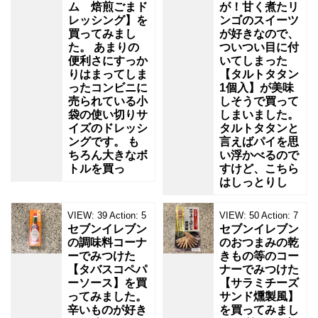
ム 焙煎ごまド
が！甘く煮たリ
レッシング】を
ンゴのスイーツ
買ってみまし
が好きなので、
た。 あまりの
ついつい目に付
便利さにすっか
いてしまった
りはまってしま
【タルトタタン
ったコンビニに
1個入】が美味
売られている小
しそうで買って
袋の使い切りサ
しまいました。
イズのドレッシ
タルトタタンと
ングです。 も
言えばパイを思
ちろん大きなボ
い浮かべるので
トルを買っ
すけど、こちら
はしっとりし
VIEW:
39
Action:
5
VIEW:
50
Action:
7
セブンイレブン
セブンイレブン
の調味料コーナ
のおつまみの乾
ーでみつけた
きもの等のコー
【タバスコペパ
ナーでみつけた
ーソース】を買
【サラミチーズ
ってみました。
サンド燻製風】
辛いものが好き
を買ってみまし