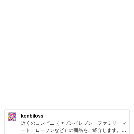
イ
ボ
ー
ル」
セ
ブ
ン
イ
レ
ブ
ン
で
見
konbiloss
つ
近くのコンビニ（セブンイレブン・ファミリーマ
け
ート・ローソンなど）の商品をご紹介します。そ