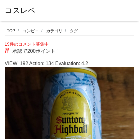
コスレベ
こ
TOP
コンビニ
カテゴリ
タグ
れ
19件のコメント募集中
を
承認で200ポイント！
飲
VIEW:
192
Action:
134
Evaluation:
4.2
ん
で
お
け
ば
間
違
い