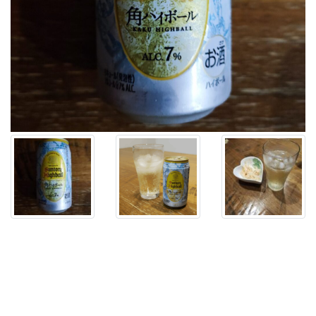
な
い
し！
ハ
イ
ボ
ー
ル
と
い
え
ば？
な
「角
ハ