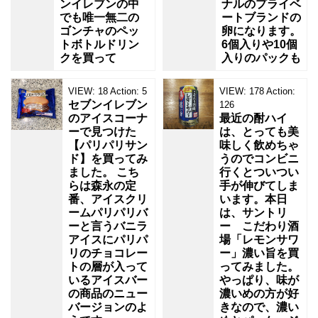
ンイレブンの中
ナルのプライベ
でも唯一無二の
ートブランドの
ゴンチャのペッ
卵になります。
トボトルドリン
6個入りや10個
クを買って
入りのパックも
VIEW:
18
Action:
5
VIEW:
178
Action:
セブンイレブン
126
のアイスコーナ
最近の酎ハイ
ーで見つけた
は、とっても美
【パリパリサン
味しく飲めちゃ
ド】を買ってみ
うのでコンビニ
ました。 こち
行くとついつい
らは森永の定
手が伸びてしま
番、アイスクリ
います。本日
ームパリパリバ
は、サントリ
ーと言うバニラ
ー こだわり酒
アイスにパリパ
場「レモンサワ
リのチョコレー
ー」濃い旨を買
トの層が入って
ってみました。
いるアイスバー
やっぱり、味が
の商品のニュー
濃いめの方が好
バージョンのよ
きなので、濃い