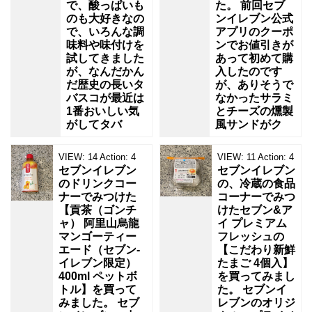
で、酸っぱいも
た。 前回セブ
のも大好きなの
ンイレブン公式
で、いろんな調
アプリのクーポ
味料や味付けを
ンでお値引きが
試してきました
あって初めて購
が、なんだかん
入したのです
だ歴史の長いタ
が、ありそうで
バスコが最近は
なかったサラミ
1番おいしい気
とチーズの燻製
がしてタバ
風サンドがク
VIEW:
14
Action:
4
VIEW:
11
Action:
4
セブンイレブン
セブンイレブン
のドリンクコー
の、冷蔵の食品
ナーでみつけた
コーナーでみつ
【貢茶（ゴンチ
けたセブン&ア
ャ） 阿里山烏龍
イ プレミアム
マンゴーティー
フレッシュの
エード（セブン‐
【こだわり新鮮
イレブン限定）
たまご 4個入】
400ml ペットボ
を買ってみまし
トル】を買って
た。 セブンイ
みました。 セブ
レブンのオリジ