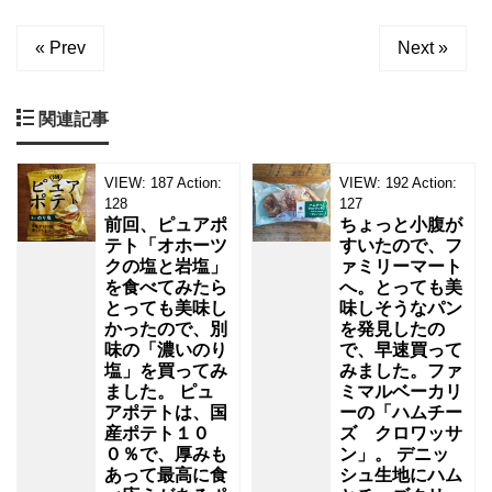
、
ボ
« Prev
Next »
リ
ュ
関連記事
VIEW:
187
Action:
VIEW:
192
Action:
128
127
前回、ピュアポ
ちょっと小腹が
テト「オホーツ
すいたので、フ
クの塩と岩塩」
ァミリーマート
を食べてみたら
へ。とっても美
とっても美味し
味しそうなパン
かったので、別
を発見したの
味の「濃いのり
で、早速買って
塩」を買ってみ
みました。ファ
ました。 ピュ
ミマルベーカリ
アポテトは、国
ーの「ハムチー
産ポテト１０
ズ クロワッサ
０％で、厚みも
ン」。 デニッ
あって最高に食
シュ生地にハム