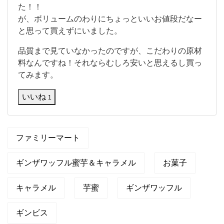
つ
ャ
た！！
ま
ラ
が、ボリュームのわりにちょっといいお値段だなー
い
メ
と思って買えずにいました。
も
ル
好
」
き
品質まで見ていなかったのですが、こだわりの原材
、
と
サ
料なんですね！それならむしろ安いと思えるし買っ
し
ク
てみます。
て
サ
こ
いいね
れ
1
は
気
に
な
ファミリーマート
っ
て
ギンザワッフル蜜芋＆キャラメル
お菓子
い
ま
し
キャラメル
芋蜜
ギンザワッフル
た
！
！
ギンビス
が