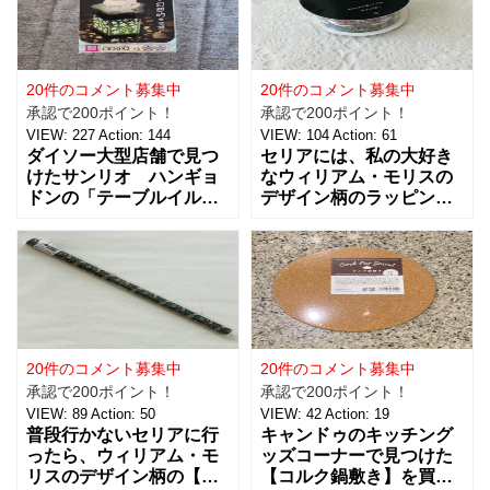
20件のコメント募集中
20件のコメント募集中
承認で200ポイント！
承認で200ポイント！
VIEW:
227
Action:
144
VIEW:
104
Action:
61
ダイソー大型店舗で見つ
セリアには、私の大好き
けたサンリオ ハンギョ
なウィリアム・モリスの
ドンの「テーブルイルミ
デザイン柄のラッピング
ネーション」税込５５０
グッズがたくさんあるん
円を買ってきました。 パ
です！【サテンリボンマ
ーティーのテーブルデコ
スターピースコレクショ
レーションやおやすみ前
ン/WM】もとっても素敵
のリラックスタイムに良
なので、紹介しますね。
さそうな商品で、あの
サテンリボンの材質は、
「ハンギョドン」がデザ
ポリエステル。サイズ
インされたライトは、
は、約幅30㎜ x
20件のコメント募集中
20件のコメント募集中
承認で200ポイント！
承認で200ポイント！
VIEW:
89
Action:
50
VIEW:
42
Action:
19
普段行かないセリアに行
キャンドゥのキッチング
ったら、ウィリアム・モ
ッズコーナーで見つけた
リスのデザイン柄の【包
【コルク鍋敷き】を買っ