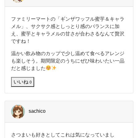
フ
ファミリーマートの「ギンザワッフル蜜芋＆キャラ
ァ
メル」、サクサク感としっとり感のバランスに加
ミ
え、蜜芋とキャラメルの甘さが合わさるなんて贅沢
リ
ですね！
ー
マ
ー
温かい飲み物のカップで少し温めて食べるアレンジ
ト
も楽しそう。期間限定のうちにぜひ味わいたい一品
の
だと感じました
「
ギ
いいね
ン
0
ザ
ワ
ッ
フ
sachico
ル
蜜
芋
＆
さ
さつまいも好きとしてこれは気になっていまし
キ