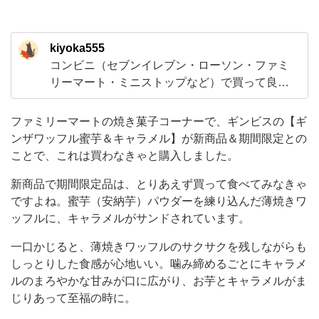
＆
期
kiyoka555
間
コンビニ（セブンイレブン・ローソン・ファミ
限
リーマート・ミニストップなど）で買って良か
定
ったおすすめしたい商品を紹介していきます！
と
甘いものが好きなのでスイーツがメインになり
ファミリーマートの焼き菓子コーナーで、ギンビスの【ギ
ますけど、新商品も気になるので季節限定やキ
の
ンザワッフル蜜芋＆キャラメル】が新商品＆期間限定との
ャラクターなどとのコラボ商品といった期間限
ことで、これは買わなきゃと購入しました。
こ
定の食品や飲料とかも試してみるつもりです！
と
新商品で期間限定品は、とりあえず買って食べてみなきゃ
時
で、
ですよね。蜜芋（安納芋）パウダーを練り込んだ薄焼きワ
ッフルに、キャラメルがサンドされています。
こ
れ
一口かじると、薄焼きワッフルのサクサクを残しながらも
しっとりした食感が心地いい。噛み締めるごとにキャラメ
は
ルのまろやかな甘みが口に広がり、お芋とキャラメルがま
買
じりあって至福の時に。
わ