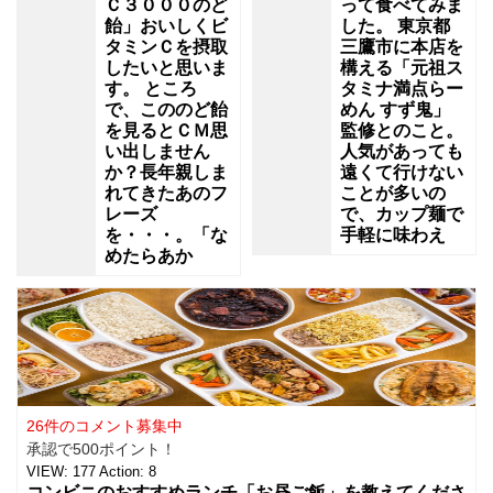
Ｃ３０００のど
って食べてみま
飴」おいしくビ
した。 東京都
タミンＣを摂取
三鷹市に本店を
したいと思いま
構える「元祖ス
す。 ところ
タミナ満点らー
で、こののど飴
めん すず鬼」
を見るとＣＭ思
監修とのこと。
い出しません
人気があっても
か？長年親しま
遠くて行けない
れてきたあのフ
ことが多いの
レーズ
で、カップ麺で
を・・・。「な
手軽に味わえ
めたらあか
26件のコメント募集中
承認で500ポイント！
VIEW:
177
Action:
8
コンビニのおすすめランチ「お昼ご飯」を教えてくださ