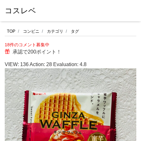
コスレベ
フ
TOP
コンビニ
カテゴリ
タグ
ァ
18件のコメント募集中
ミ
承認で200ポイント！
リ
VIEW:
136
Action:
28
Evaluation:
4.8
ー
マ
ー
ト
の
焼
き
菓