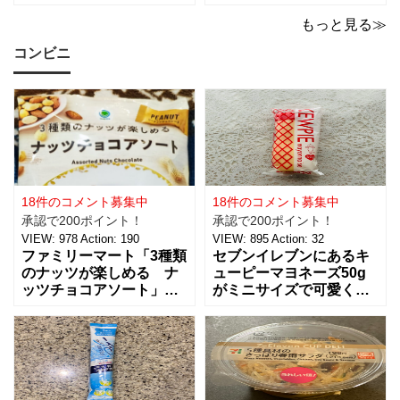
装紙2Pマスターピースコ
てみました。 普段使用し
レクション/WM】があっ
ている鍋敷きは木製のも
もっと見る≫
たので即買いしてきちゃ
のなので、できれば似た
コンビニ
いました。買えないと思
ような木製のものが欲し
っていたので嬉しい。 サ
かったのですが、さすが
イズは、約幅760㎜ x 高
に100円ショップの100円
さ530㎜。2枚入っている
商品にはなかったため、
ので
こちらのコル
18件のコメント募集中
18件のコメント募集中
承認で200ポイント！
承認で200ポイント！
VIEW:
978
Action:
190
VIEW:
895
Action:
32
ファミリーマート「3種類
セブンイレブンにあるキ
のナッツが楽しめる ナ
ューピーマヨネーズ50g
ッツチョコアソート」を
がミニサイズで可愛く
ご紹介。おつまみとし
て、思わず買っちゃいま
て、ワインに合わせた
した。 お味は容器が小さ
り、ちょっとした休憩時
くなっただけで、定番と
間にもおすすめ！！ 税込
同じ味で美味しいです。
238円で、３種類（アー
マヨネーズは好みがそれ
モンド、ピーナッツ、ヘ
ぞれあるようなのですけ