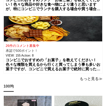
い！色々な商品や好きな食べ物により違うと思います
が、特にコンビニでランチを購入する場合や買う場合に
はどんな組み合わせや食べ物を買う事が多いですか？
カップラーメンやコンビニ弁当、総菜やサラダ
26件のコメント募集中
承認で500ポイント！
VIEW:
155
Action:
8
コンビニでおすすめの「お菓子」を教えてください！
色々な種類を買えるから行くと買ってしまう事も多いお
菓子ですが、コンビニで買えるお菓子で絶対に買った方
が良いお菓子をお願いします。ちょっとした買い物のつ
いでに買っちゃいますよね！？
もっと見る≫
100均