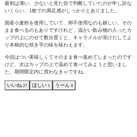
最初は薄い、少ないと見た目で判断していたのが申し訳な
な
いくらい、1枚での満足感がしっかりとありました。
き
ゃ
国産小麦粉を使用していて、卵不使用なのも嬉しい。その
まま食べるのもありですけれど、温かい飲み物の入ったカ
と
ップの上にのせて数分置くと、キャラメルが溶けだしてよ
購
り本格的な焼き芋の味を味わえます。
入
今回はつい美味しくてそのまま食べ進めてしまったのです
し
けど、次はカップの上で温めて食べてみようと思いまし
ま
た。期間限定内に買わなきゃですね。
し
いいね
ほしい
うーん
27
1
0
た。
新
商
品
で
期