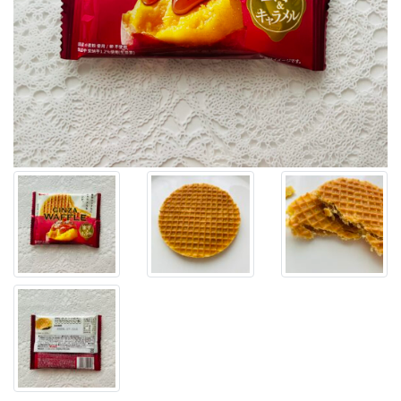
子
コ
ー
ナ
ー
で、
ギ
ン
ビ
ス
の
【ギ
ン
ザ
ワ