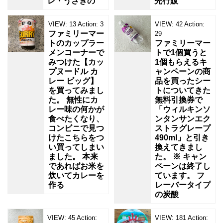
レ・うさぎの
先行販
VIEW:
13
Action:
3
VIEW:
42
Action:
ファミリーマー
29
トのカップラー
ファミリーマー
メンコーナーで
トで1個買うと
みつけた【カッ
1個もらえるキ
プヌードル カ
ャンペーンの商
レー ビッグ】
品を買ったシー
を買ってみまし
トについてきた
た。 無性にカ
無料引換券で
レー味の何かが
「ウィルキンソ
食べたくなり、
ンタンサンエク
コンビニで見つ
ストラグレープ
けたこちらをつ
490ml」と引き
い買ってしまい
換えてきまし
ました。 本来
た。 ※ キャン
であればお米を
ペーンは終了し
炊いてカレーを
ています。 フ
作る
レーバータイプ
の炭酸
VIEW:
45
Action:
VIEW:
181
Action: