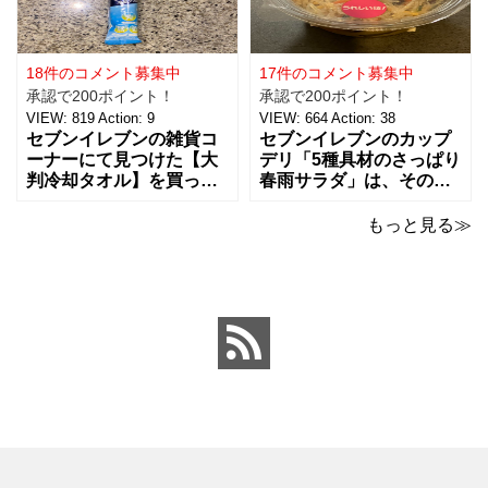
238円で、３種類（アー
マヨネーズは好みがそれ
モンド、ピーナッツ、ヘ
ぞれあるようなのですけ
ーゼルナッツ）×４個ずつ
ど、私はキューピー派。
入ったチョコアソ
ただここ最近は健
18件のコメント募集中
17件のコメント募集中
承認で200ポイント！
承認で200ポイント！
VIEW:
819
Action:
9
VIEW:
664
Action:
38
セブンイレブンの雑貨コ
セブンイレブンのカップ
ーナーにて見つけた【大
デリ「5種具材のさっぱり
判冷却タオル】を買って
春雨サラダ」は、その名
みました。 ビオレの5本
のとおりさっぱりした味
パックの冷タオルの横に
わいで、食欲がないとき
もっと見る≫
並んでいて、こちらはバ
でもおすすめ！ 5種の具
ラで1本で売っていまし
材は、鶏肉、にんじん、
た。 【価格：88円(税
きくらげ、玉子、もやし
込)】でした。 ビオレのも
がバランスよく入ってい
のが20×46cmサイズなの
ました。春雨のつるっと
と比べ
した食感と、具材