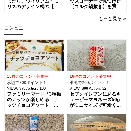
ったら、ウィリアム・モ
ッズコーナーで見つけた
リスのデザイン柄の【包
【コルク鍋敷き】を買っ
装紙2Pマスターピースコ
てみました。 普段使用し
レクション/WM】があっ
ている鍋敷きは木製のも
もっと見る≫
たので即買いしてきちゃ
のなので、できれば似た
コンビニ
いました。買えないと思
ような木製のものが欲し
っていたので嬉しい。 サ
かったのですが、さすが
イズは、約幅760㎜ x 高
に100円ショップの100円
さ530㎜。2枚入っている
商品にはなかったため、
ので
こちらのコル
18件のコメント募集中
18件のコメント募集中
承認で200ポイント！
承認で200ポイント！
VIEW:
978
Action:
190
VIEW:
898
Action:
32
ファミリーマート「3種類
セブンイレブンにあるキ
のナッツが楽しめる ナ
ューピーマヨネーズ50g
ッツチョコアソート」を
がミニサイズで可愛く
ご紹介。おつまみとし
て、思わず買っちゃいま
て、ワインに合わせた
した。 お味は容器が小さ
り、ちょっとした休憩時
くなっただけで、定番と
間にもおすすめ！！ 税込
同じ味で美味しいです。