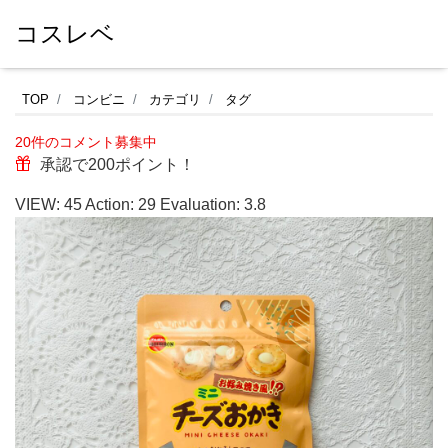
コスレベ
フ
TOP
コンビニ
カテゴリ
タグ
ァ
20件のコメント募集中
ミ
承認で200ポイント！
リ
VIEW:
45
Action:
29
Evaluation:
3.8
ー
マ
ー
ト
で
私
の
好