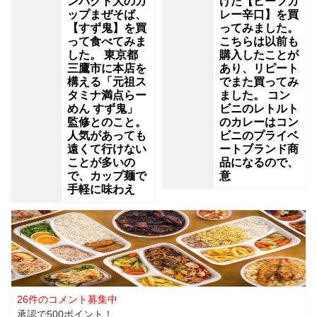
ンパクト大のカ
けた【ビーフカ
ップまぜそば、
レー辛口】を買
【すず鬼】を買
ってみました。
って食べてみま
こちらは以前も
した。 東京都
購入したことが
三鷹市に本店を
あり、リピート
構える「元祖ス
でまた買ってみ
タミナ満点らー
ました。 コン
めん すず鬼」
ビニのレトルト
監修とのこと。
のカレーはコン
人気があっても
ビニのプライベ
遠くて行けない
ートブランド商
ことが多いの
品になるので、
で、カップ麺で
意
手軽に味わえ
26件のコメント募集中
承認で500ポイント！