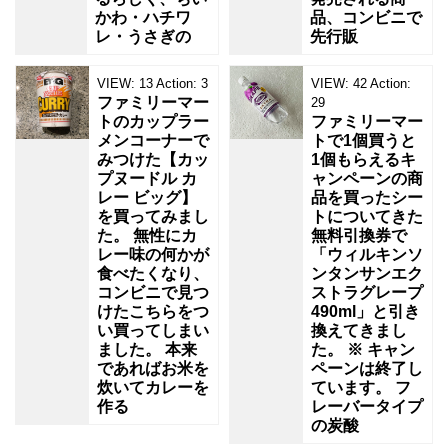
かわ・ハチワ
品、コンビニで
レ・うさぎの
先行販
VIEW:
13
Action:
3
VIEW:
42
Action:
ファミリーマー
29
トのカップラー
ファミリーマー
メンコーナーで
トで1個買うと
みつけた【カッ
1個もらえるキ
プヌードル カ
ャンペーンの商
レー ビッグ】
品を買ったシー
を買ってみまし
トについてきた
た。 無性にカ
無料引換券で
レー味の何かが
「ウィルキンソ
食べたくなり、
ンタンサンエク
コンビニで見つ
ストラグレープ
けたこちらをつ
490ml」と引き
い買ってしまい
換えてきまし
ました。 本来
た。 ※ キャン
であればお米を
ペーンは終了し
炊いてカレーを
ています。 フ
作る
レーバータイプ
の炭酸