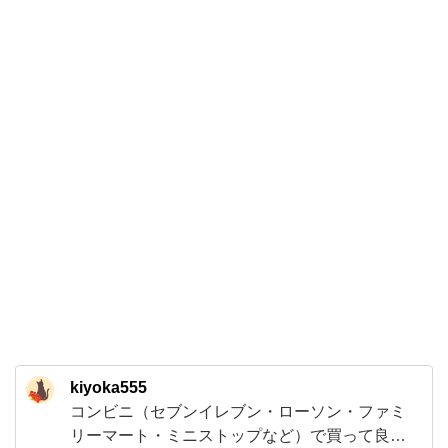
と
が
な
い
味、
ブ
ル
ボ
ン
の
【ミ
ニ
チ
kiyoka555
ー
コンビニ（セブンイレブン・ローソン・ファミ
ズ
リーマート・ミニストップなど）で買って良か