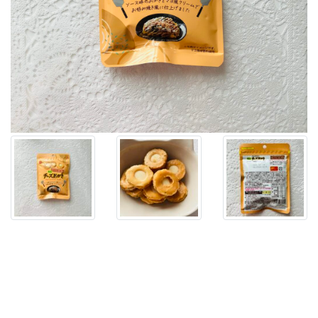
き
な
ミ
ニ
チ
ー
ズ
お
か
き
の
食
べ
た
こ