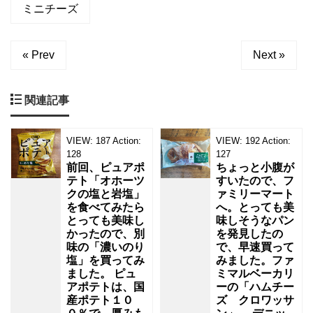
ミニチーズ
« Prev
Next »
関連記事
VIEW:
187
Action:
VIEW:
192
Action:
128
127
前回、ピュアポ
ちょっと小腹が
テト「オホーツ
すいたので、フ
クの塩と岩塩」
ァミリーマート
を食べてみたら
へ。とっても美
とっても美味し
味しそうなパン
かったので、別
を発見したの
味の「濃いのり
で、早速買って
塩」を買ってみ
みました。ファ
ました。 ピュ
ミマルベーカリ
アポテトは、国
ーの「ハムチー
産ポテト１０
ズ クロワッサ