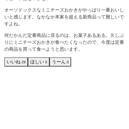
た
オーソドックスなミニチーズおかきがやっぱり一番おいし
の
いと感じます。なかなか本家を超える新商品って難しいで
で
すよね。
買
何だかんだ定番商品に戻るのは、お菓子あるある。久しぶ
っ
りにミニチーズおかきが食べたくなったので、今度は定番
て
の商品を買って食べようと思います。
み
いいね
ほしい
うーん
29
0
0
ま
し
た。
こ
ち
ら
は
数