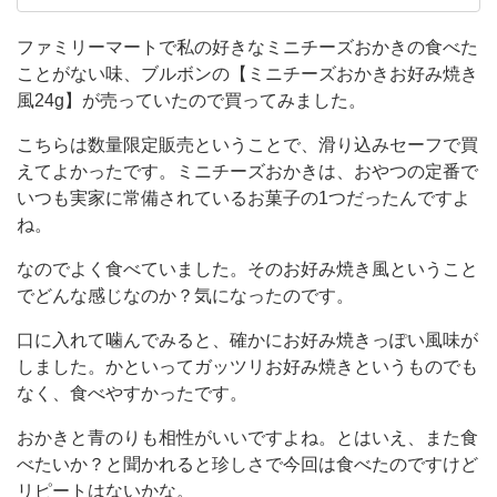
お
ったおすすめしたい商品を紹介していきます！
甘いものが好きなのでスイーツがメインになり
か
ファミリーマートで私の好きなミニチーズおかきの食べた
ますけど、新商品も気になるので季節限定やキ
ことがない味、ブルボンの【ミニチーズおかきお好み焼き
き
ャラクターなどとのコラボ商品といった期間限
風24g】が売っていたので買ってみました。
お
定の食品や飲料とかも試してみるつもりです！
好
こちらは数量限定販売ということで、滑り込みセーフで買
時
えてよかったです。ミニチーズおかきは、おやつの定番で
み
いつも実家に常備されているお菓子の1つだったんですよ
焼
ね。
き
なのでよく食べていました。そのお好み焼き風ということ
風
でどんな感じなのか？気になったのです。
24g】
口に入れて噛んでみると、確かにお好み焼きっぽい風味が
が
しました。かといってガッツリお好み焼きというものでも
売
なく、食べやすかったです。
っ
おかきと青のりも相性がいいですよね。とはいえ、また食
て
べたいか？と聞かれると珍しさで今回は食べたのですけど
い
リピートはないかな。