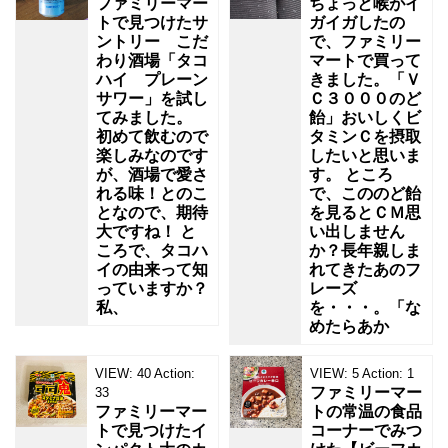
ファミリーマー
ちょっと喉がイ
トで見つけたサ
ガイガしたの
ントリー こだ
で、ファミリー
わり酒場「タコ
マートで買って
ハイ プレーン
きました。「Ｖ
サワー」を試し
Ｃ３０００のど
てみました。
飴」おいしくビ
初めて飲むので
タミンＣを摂取
楽しみなのです
したいと思いま
が、酒場で愛さ
す。 ところ
れる味！とのこ
で、こののど飴
となので、期待
を見るとＣＭ思
大ですね！ と
い出しません
ころで、タコハ
か？長年親しま
イの由来って知
れてきたあのフ
っていますか？
レーズ
私、
を・・・。「な
めたらあか
VIEW:
40
Action:
VIEW:
5
Action:
1
ファミリーマー
33
ファミリーマー
トの常温の食品
トで見つけたイ
コーナーでみつ