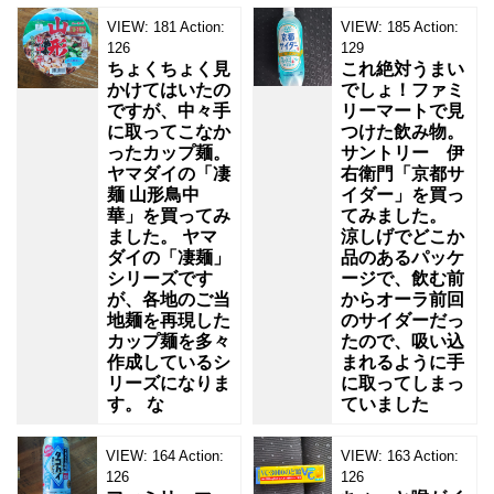
VIEW:
181
Action:
VIEW:
185
Action:
126
129
ちょくちょく見
これ絶対うまい
かけてはいたの
でしょ！ファミ
ですが、中々手
リーマートで見
に取ってこなか
つけた飲み物。
ったカップ麺。
サントリー 伊
ヤマダイの「凄
右衛門「京都サ
麺 山形鳥中
イダー」を買っ
華」を買ってみ
てみました。
ました。 ヤマ
涼しげでどこか
ダイの「凄麺」
品のあるパッケ
シリーズです
ージで、飲む前
が、各地のご当
からオーラ前回
地麺を再現した
のサイダーだっ
カップ麺を多々
たので、吸い込
作成しているシ
まれるように手
リーズになりま
に取ってしまっ
す。 な
ていました
VIEW:
164
Action:
VIEW:
163
Action:
126
126