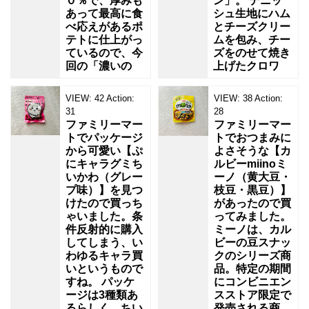
０％で、厚みも
ン」。 デニッ
あって最高に食
シュ生地にハム
べ応えがあるポ
とチーズクリー
テトに仕上がっ
ムを包み、チー
ているので、今
ズをのせて焼き
回の「濃いの
上げたクロワ
VIEW:
42
Action:
VIEW:
38
Action:
31
28
ファミリーマー
ファミリーマー
トでパッケージ
トでおつまみに
から可愛い【ぷ
よさそうな【カ
にキャラグミち
ルビーmiinoミ
いかわ（グレー
ーノ（黄大豆・
プ味）】を見つ
枝豆・黒豆）】
けたので買っち
があったので買
ゃいました。条
ってみました。
件反射的に購入
ミーノは、カル
してしまう、い
ビーの豆スナッ
わゆるキャラ買
クのシリーズ商
いというもので
品。特定の期間
すね。 パッケ
にコンビニエン
ージは3種類あ
スストア限定で
るらしく、ちい
発売される商