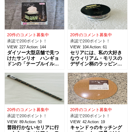
20件のコメント募集中
20件のコメント募集中
承認で200ポイント！
承認で200ポイント！
VIEW:
227
Action:
144
VIEW:
104
Action:
61
ダイソー大型店舗で見つ
セリアには、私の大好き
けたサンリオ ハンギョ
なウィリアム・モリスの
ドンの「テーブルイルミ
デザイン柄のラッピング
ネーション」税込５５０
グッズがたくさんあるん
円を買ってきました。 パ
です！【サテンリボンマ
ーティーのテーブルデコ
スターピースコレクショ
レーションやおやすみ前
ン/WM】もとっても素敵
のリラックスタイムに良
なので、紹介しますね。
さそうな商品で、あの
サテンリボンの材質は、
「ハンギョドン」がデザ
ポリエステル。サイズ
インされたライトは、
は、約幅30㎜ x
20件のコメント募集中
20件のコメント募集中
承認で200ポイント！
承認で200ポイント！
VIEW:
89
Action:
50
VIEW:
42
Action:
19
普段行かないセリアに行
キャンドゥのキッチング