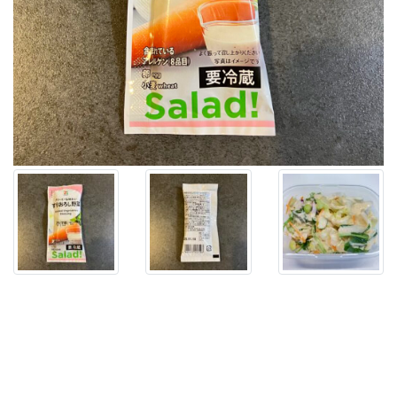
「す
り
お
ろ
し
野
菜
ド
レ
ッ
シ
ン
グ」、
こ
れ