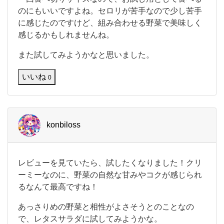
買
のにもいいですよね。セロリが苦手なので少し苦手
っ
て
に感じたのですけど、組み合わせる野菜で美味しく
食
感じるかもしれませんね。
べ
て
また試してみようかなと思いました。
み
ま
いいね
0
し
た
。
ド
レ
konbiloss
ッ
シ
ン
グ
レ
レビューを見ていたら、試したくなりました！クリ
で
ビ
も
ーミーなのに、野菜の自然な甘みやコクが感じられ
ュ
野
るなんて最高ですね！
ー
菜
を
が
あっさりめの野菜と相性がよさそうとのことなの
見
摂
て
で、レタスサラダに試してみようかな。
れ