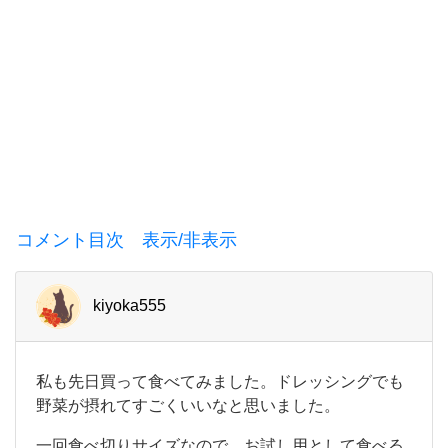
の
中
コメント目次 表示/非表示
kiyoka555
私
私も先日買って食べてみました。ドレッシングでも
も
野菜が摂れてすごくいいなと思いました。
先
日
一回食べ切りサイズなので、お試し用として食べる