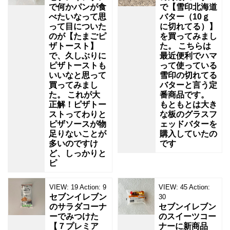
で何かパンが食
で【雪印北海道
べたいなって思
バター（10ｇ
って目についた
に切れてる）】
のが【たまごピ
を買ってみまし
ザトースト】
た。 こちらは
で、久しぶりに
最近便利でハマ
ピザトーストも
って使っている
いいなと思って
雪印の切れてる
買ってみまし
バターと言う定
た。 これが大
番商品です。
正解！ピザトー
もともとは大き
ストってわりと
な板のグラスフ
ピザソースが物
ェッドバターを
足りないことが
購入していたの
多いのですけ
です
ど、しっかりと
ピ
VIEW:
19
Action:
9
VIEW:
45
Action:
セブンイレブン
30
のサラダコーナ
セブンイレブン
ーでみつけた
のスイーツコー
【７プレミア
ナーに新商品