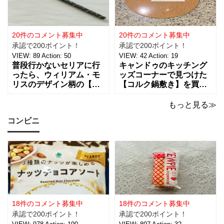
のリラックスタイムに良
なので、紹介しますね。
さそうな商品で、あの
サテンリボンの材質は、
「ハンギョドン」がデザ
ポリエステル。サイズ
インされたライトは、
は、約幅30㎜ x
20件のコメント募集中
20件のコメント募集中
承認で200ポイント！
承認で200ポイント！
VIEW:
89
Action:
50
VIEW:
42
Action:
19
普段行かないセリアに行
キャンドゥのキッチング
ったら、ウィリアム・モ
ッズコーナーで見つけた
リスのデザイン柄の【包
【コルク鍋敷き】を買っ
装紙2Pマスターピースコ
てみました。 普段使用し
レクション/WM】があっ
ている鍋敷きは木製のも
もっと見る≫
たので即買いしてきちゃ
のなので、できれば似た
コンビニ
いました。買えないと思
ような木製のものが欲し
っていたので嬉しい。 サ
かったのですが、さすが
イズは、約幅760㎜ x 高
に100円ショップの100円
さ530㎜。2枚入っている
商品にはなかったため、
ので
こちらのコル
18件のコメント募集中
18件のコメント募集中
承認で200ポイント！
承認で200ポイント！