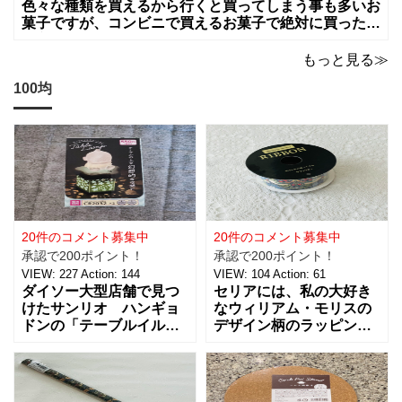
色々な種類を買えるから行くと買ってしまう事も多いお
菓子ですが、コンビニで買えるお菓子で絶対に買った方
が良いお菓子をお願いします。ちょっとした買い物のつ
いでに買っちゃいますよね！？
もっと見る≫
100均
20件のコメント募集中
20件のコメント募集中
承認で200ポイント！
承認で200ポイント！
VIEW:
227
Action:
144
VIEW:
104
Action:
61
ダイソー大型店舗で見つ
セリアには、私の大好き
けたサンリオ ハンギョ
なウィリアム・モリスの
ドンの「テーブルイルミ
デザイン柄のラッピング
ネーション」税込５５０
グッズがたくさんあるん
円を買ってきました。 パ
です！【サテンリボンマ
ーティーのテーブルデコ
スターピースコレクショ
レーションやおやすみ前
ン/WM】もとっても素敵