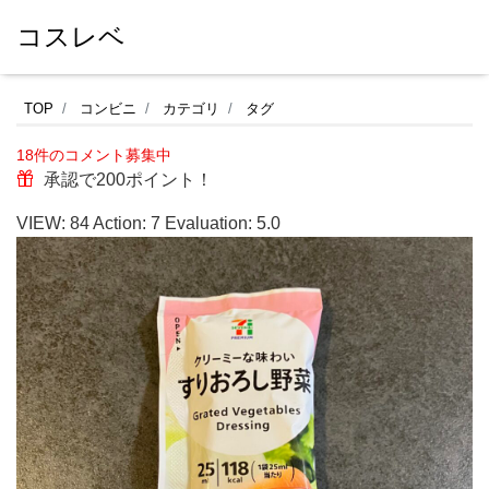
コスレベ
セ
TOP
コンビニ
カテゴリ
タグ
ブ
18件のコメント募集中
ン
承認で200ポイント！
イ
VIEW:
84
Action:
7
Evaluation:
5.0
レ
ブ
ン
で
見
つ
け
た