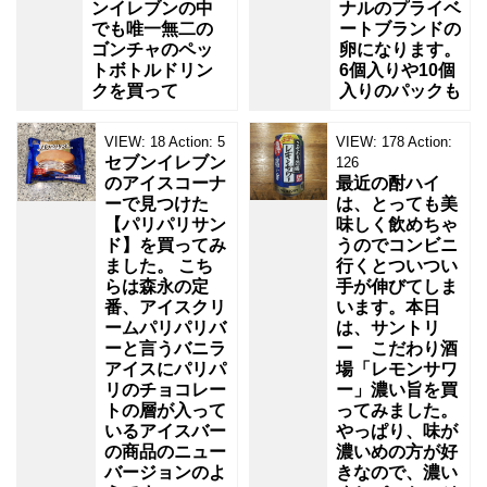
ンイレブンの中
ナルのプライベ
でも唯一無二の
ートブランドの
ゴンチャのペッ
卵になります。
トボトルドリン
6個入りや10個
クを買って
入りのパックも
VIEW:
18
Action:
5
VIEW:
178
Action:
セブンイレブン
126
のアイスコーナ
最近の酎ハイ
ーで見つけた
は、とっても美
【パリパリサン
味しく飲めちゃ
ド】を買ってみ
うのでコンビニ
ました。 こち
行くとついつい
らは森永の定
手が伸びてしま
番、アイスクリ
います。本日
ームパリパリバ
は、サントリ
ーと言うバニラ
ー こだわり酒
アイスにパリパ
場「レモンサワ
リのチョコレー
ー」濃い旨を買
トの層が入って
ってみました。
いるアイスバー
やっぱり、味が
の商品のニュー
濃いめの方が好
バージョンのよ
きなので、濃い