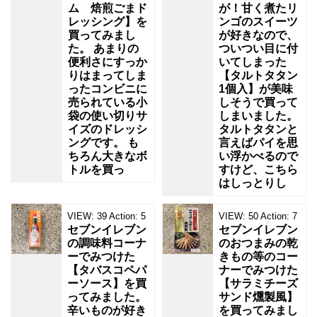
ム 焙煎ごまド
が！甘く煮たリ
レッシング】を
ンゴのスイーツ
買ってみまし
が好きなので、
た。 あまりの
ついつい目に付
便利さにすっか
いてしまった
りはまってしま
【タルトタタン
ったコンビニに
1個入】が美味
売られている小
しそうで買って
袋の使い切りサ
しまいました。
イズのドレッシ
タルトタタンと
ングです。 も
言えばパイを思
ちろん大きなボ
い浮かべるので
トルを買っ
すけど、こちら
はしっとりし
VIEW:
39
Action:
5
VIEW:
50
Action:
7
セブンイレブン
セブンイレブン
の調味料コーナ
のおつまみの乾
ーでみつけた
きもの等のコー
【タバスコペパ
ナーでみつけた
ーソース】を買
【サラミチーズ
ってみました。
サンド燻製風】
辛いものが好き
を買ってみまし