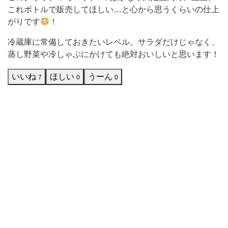
ラ
これボトルで販売してほしい…と心から思うくらいの仕上
ダ
がりです
！
に
冷蔵庫に常備しておきたいレベル。サラダだけじゃなく、
ぴ
蒸し野菜や冷しゃぶにかけても絶対おいしいと思います！
っ
いいね
ほしい
うーん
7
0
0
た
り
の
量
な
の
で
す
が、
そ