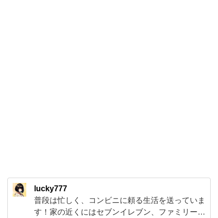
は
思
わ
ぬ
掘
り
出
し
物
で
し
た。
小
lucky777
ぶ
普段は忙しく、コンビニに頼る生活を送っていま
り
す！家の近くにはセブンイレブン、ファミリーマ