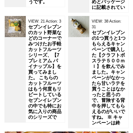
うです。
めとパッケージ
に記載されてい
VIEW:
21
Action:
3
VIEW:
38
Action:
セブンイレブン
31
のカット野菜な
セブンイレブン
どのコーナーで
の1つ買うと1つ
みつけたお手軽
もらえるキャン
カットフルーツ
ペーンで購入し
シリーズ、【7
た【クラフトボ
プレミアム パ
スラテ５００ｍ
イナップル】を
ｌ】を飲んでみ
買ってみまし
ました。キャン
た。 こちらの
ペーンがなかっ
カットフルーツ
たら甘いラテを
はもう何度もリ
買うことはなか
ピートしている
ったと思うの
セブンイレブン
で、冒険する背
の中でも特にお
中を押してもら
気に入りの商品
えるのがいいで
のシリーズで
すね。 ※ キャ
ンペーンは終