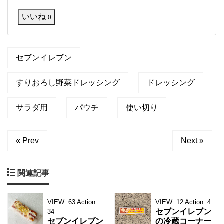
い
て
た
いいね
す
0
ら
、
試
し
セブンイレブン
た
く
な
すりおろし野菜ドレッシング
ドレッシング
り
ま
サラダ用
パウチ
使い切り
し
た
！
ク
« Prev
Next »
リ
ー
ミ
関連記事
ー
な
の
VIEW:
63
Action:
VIEW:
12
Action:
4
に
セブンイレブン
34
、
セブンイレブン
の冷蔵コーナー