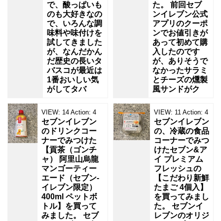
で、酸っぱいも
た。 前回セブ
のも大好きなの
ンイレブン公式
で、いろんな調
アプリのクーポ
味料や味付けを
ンでお値引きが
試してきました
あって初めて購
が、なんだかん
入したのです
だ歴史の長いタ
が、ありそうで
バスコが最近は
なかったサラミ
1番おいしい気
とチーズの燻製
がしてタバ
風サンドがク
VIEW:
14
Action:
4
VIEW:
11
Action:
4
セブンイレブン
セブンイレブン
のドリンクコー
の、冷蔵の食品
ナーでみつけた
コーナーでみつ
【貢茶（ゴンチ
けたセブン&ア
ャ） 阿里山烏龍
イ プレミアム
マンゴーティー
フレッシュの
エード（セブン‐
【こだわり新鮮
イレブン限定）
たまご 4個入】
400ml ペットボ
を買ってみまし
トル】を買って
た。 セブンイ
みました。 セブ
レブンのオリジ