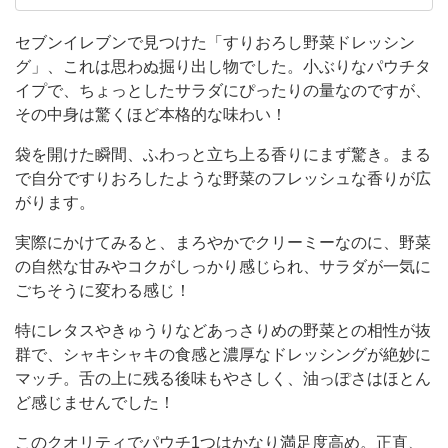
な
ート、ローソンがあり、便利で助かっています。
一番好きなコンビニはセブンイレブンで、おにぎ
パ
セブンイレブンで見つけた「すりおろし野菜ドレッシン
りやスイーツが特にお気に入りです。 でも、フ
グ」、これは思わぬ掘り出し物でした。小ぶりなパウチタ
ウ
ァミリーマートも好きで、ファミチキやスナック
イプで、ちょっとしたサラダにぴったりの量なのですが、
チ
類をよく購入します。ローソンでもたま
その中身は驚くほど本格的な味わい！
タ
袋を開けた瞬間、ふわっと立ち上る香りにまず驚き。まる
イ
で自分ですりおろしたような野菜のフレッシュな香りが広
プ
がります。
で、
実際にかけてみると、まろやかでクリーミーなのに、野菜
ち
の自然な甘みやコクがしっかり感じられ、サラダが一気に
ょ
ごちそうに変わる感じ！
っ
特にレタスやきゅうりなどあっさりめの野菜との相性が抜
と
群で、シャキシャキの食感と濃厚なドレッシングが絶妙に
し
マッチ。舌の上に残る後味もやさしく、油っぽさはほとん
た
ど感じませんでした！
サ
このクオリティでパウチ1つはかなり満足度高め。正直、