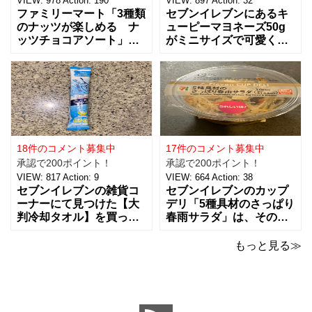
VIEW:
978
Action:
190
VIEW:
897
Action:
32
ファミリーマート「3種類
セブンイレブンにあるキ
のナッツが楽しめる ナ
ューピーマヨネーズ50g
ッツチョコアソート」を
がミニサイズで可愛く
ご紹介。おつまみとし
て、思わず買っちゃいま
て、ワインに合わせた
した。 お味は容器が小さ
り、ちょっとした休憩時
くなっただけで、定番と
間にもおすすめ！！ 税込
同じ味で美味しいです。
238円で、３種類（アー
マヨネーズは好みがそれ
モンド、ピーナッツ、ヘ
ぞれあるようなのですけ
ーゼルナッツ）×４個ずつ
ど、私はキューピー派。
入ったチョコアソ
ただここ最近は健
18件のコメント募集中
17件のコメント募集中
承認で200ポイント！
承認で200ポイント！
VIEW:
817
Action:
9
VIEW:
664
Action:
38
セブンイレブンの雑貨コ
セブンイレブンのカップ
ーナーにて見つけた【大
デリ「5種具材のさっぱり
判冷却タオル】を買って
春雨サラダ」は、その名
みました。 ビオレの5本
のとおりさっぱりした味
パックの冷タオルの横に
わいで、食欲がないとき
もっと見る≫
並んでいて、こちらはバ
でもおすすめ！ 5種の具
ラで1本で売っていまし
材は、鶏肉、にんじん、
た。 【価格：88円(税
きくらげ、玉子、もやし
込)】でした。 ビオレのも
がバランスよく入ってい
のが20×46cmサイズなの
ました。春雨のつるっと