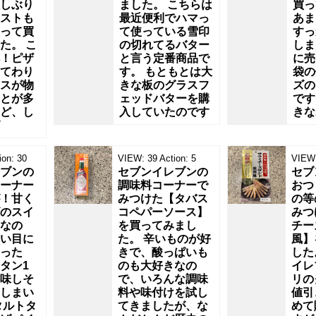
しぶり
ました。 こちらは
買っ
ストも
最近便利でハマっ
あま
って買
て使っている雪印
すっ
た。 こ
の切れてるバター
しま
！ピザ
と言う定番商品で
に売
てわり
す。 もともとは大
袋の
スが物
きな板のグラスフ
ズの
とが多
ェッドバターを購
です
ど、し
入していたのです
きな
ion:
30
VIEW:
39
Action:
5
VIEW
ブンの
セブンイレブンの
セブ
ーナー
調味料コーナーで
おつ
！甘く
みつけた【タバス
の等
のスイ
コペパーソース】
みつ
なの
を買ってみまし
チー
い目に
た。 辛いものが好
風】
った
きで、酸っぱいも
した
タン1
のも大好きなの
イレ
味しそ
で、いろんな調味
リの
しまい
料や味付けを試し
値引
タルトタ
てきましたが、な
めて