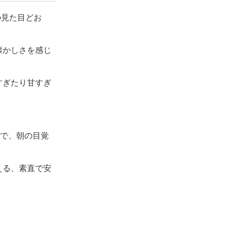
マートも好き
の見た目どお
懐かしさを感じ
すぎたり甘すぎ
ので、朝の目覚
える、素直で安