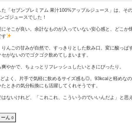
おにぎりやスイーツが特にお気に入りです。 でも、ファミリー
チキやスナック類をよく購入します。ローソンでもたま
た「セブンプレミアム 果汁100%アップルジュース」は、そ
リンゴジュースでした！
逆にそこが良い。余計なものが入っていない安心感と、どこか
です
、りんごの甘みが自然で、すっきりとした飲み口。変に酸っぱ
クセがないのでゴクゴク飲めてしまいます。
も爽やかで、ちょっとリフレッシュしたいときにぴったり。
ょうどよく、片手で気軽に飲めるサイズ感も◎。93kcalと軽めな
いたときの気分転換にも活躍してくれそうです。
ではないけれど、「これこれ、こういうのでいいんだよ」と思
うーん
0