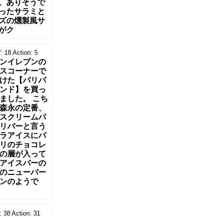
、ありそうで
ったサラミと
ズの燻製風サ
がク
:
18
Action:
5
ンイレブンの
スコーナーで
けた【パリパ
ンド】を買っ
ました。 こち
森永の定番、
スクリームパ
リバーと言う
ラアイスにパ
リのチョコレ
の層が入って
アイスバーの
のニューバー
ンのようで
:
38
Action:
31