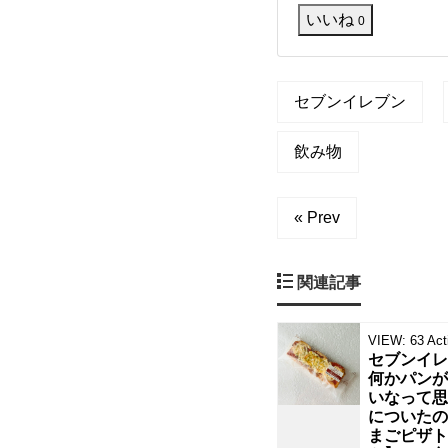
が
いいね
0
通”の
前
よ
り
リ
増
セブンイレブン
え
ン
て
い
飲み物
る
ゴ
と
感
« Prev
ジ
じ
て
い
ュ
た
関連記事
の
で
ー
す
VIEW:
63
Act
け
セブンイレ
ス
ど
何かパンが
いなって思
で
についたの
まごピザト