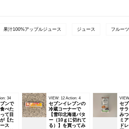
果汁100%アップルジュース
ジュース
フルー
ion:
34
VIEW:
12
Action:
4
VIEW
ブンで
セブンイレブンの
セブ
食べた
冷蔵コーナーで
サラ
って目
【雪印北海道バタ
みつ
が【た
ー（10ｇに切れて
ミア
ース
る）】を買ってみ
ドレ