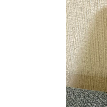
ン
で
購
入
し
た
「セ
ブ
ン
プ