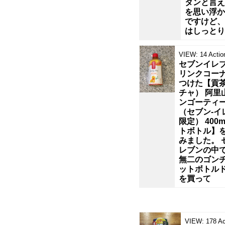
れ
タンと言え
を思い浮か
ですけど、
ど、
はしっとり
逆
VIEW:
14
Actio
セブンイレ
リンクコー
つけた【貢
チャ） 阿里
ンゴーティ
（セブン‐イ
限定） 400m
トボトル】
みました。 
レブンの中
無二のゴン
ットボトル
を買って
VIEW:
178
Ac