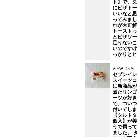
ト】で、久
し
にピザトー
いいなと思
た！
ってみまし
れが大正解
トーストっ
派
とピザソー
足りないこ
手
いのですけ
っかりとピ
さ
VIEW:
45
Act
セブンイレ
は
スイーツコ
に新商品が
な
煮たリンゴ
ーツが好き
で、ついつ
い
付いてしま
【タルトタ
個入】が美
け
うで買って
ました。 