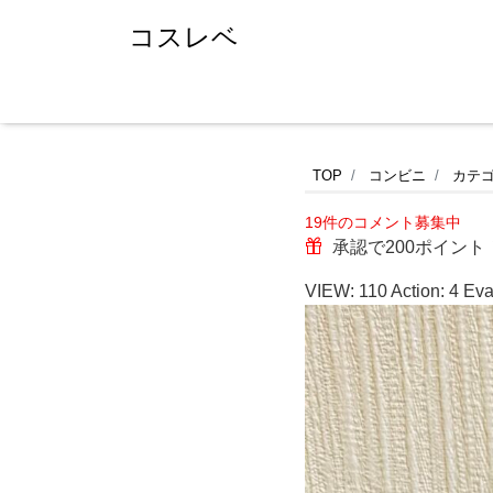
コスレベ
セ
TOP
コンビニ
カテ
19件のコメント募集中
ブ
承認で200ポイント
ン
VIEW:
110
Action:
4
Eva
イ
レ
ブ