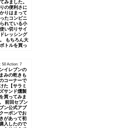
てみました。
りの便利さに
かりはまって
ったコンビニ
られている小
使い切りサイ
ドレッシング
。 もちろん大
ボトルを買っ
:
50
Action:
7
ンイレブンの
まみの乾きも
のコーナーで
けた【サラミ
ズサンド燻製
を買ってみま
。 前回セブン
ブン公式アプ
クーポンでお
きがあって初
購入したので