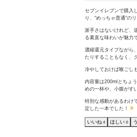
レブンで、
プ
で、ファミ
セブンイレブンで購入し
り、“めっちゃ普通”の
ル
派手さはないけれど、
ジ
る素直な味わいが魅力
ュ
濃縮還元タイプながら
たりすることもなく、
ー
冷やしておけば喉ごし
ス」
内容量は200mlとち
めの一杯や、小腹がす
は、
特別な感動があるわけ
そ
定した一本でした！
の
いいね
ほしい
4
0