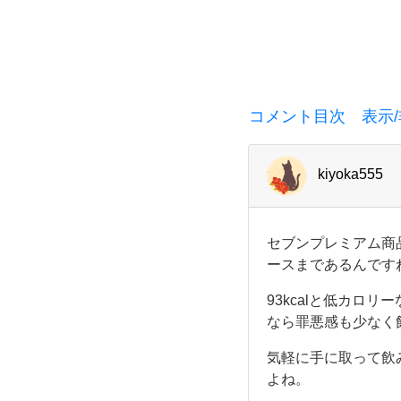
見
た
目
コメント目次 表示/
ど
お
kiyoka555
り、“め
セ
セブンプレミアム商
っ
ブ
ースまであるんです
ン
プ
ち
93kcalと低カロ
レ
なら罪悪感も少なく
ミ
ゃ
ア
気軽に手に取って飲
ム
商
よね。
普
品