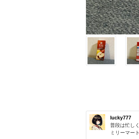
レ
ミ
ア
ム
果
汁
100%
ア
lucky777
普段は忙し
ッ
ミリーマー