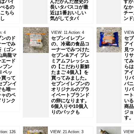
ばパイ
んだかんだ歴史の
すが
べるの
長いタバスコが最
なか
こちら
近は1番おいしい
チー
し
気がしてタバ
ンド
n:
4
VIEW:
11
Action:
4
VIEW
ブンのド
セブンイレブン
セブ
ナーでみ
の、冷蔵の食品コ
アイ
茶（ゴン
ーナーでみつけた
見つ
山烏龍マ
セブン&アイ プレ
リサ
ーエード
ミアムフレッシュ
てみ
レブン
の【こだわり新鮮
らは
l ペッ
たまご 4個入】を
アイ
を買って
買ってみました。
リパ
セブンイ
セブンイレブンの
バニ
でも唯一
オリジナルのプラ
リパ
チャのペ
イベートブランド
ート
ドリンク
の卵になります。
いる
6個入りや10個入
商品
りのパックも
ジョ
す。
tion:
126
VIEW:
21
Action:
3
VIEW