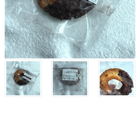
ー
ル
ド
フ
ァ
ッ
シ
ョ
ン】
を
セ
ブ
ン
イ
レ