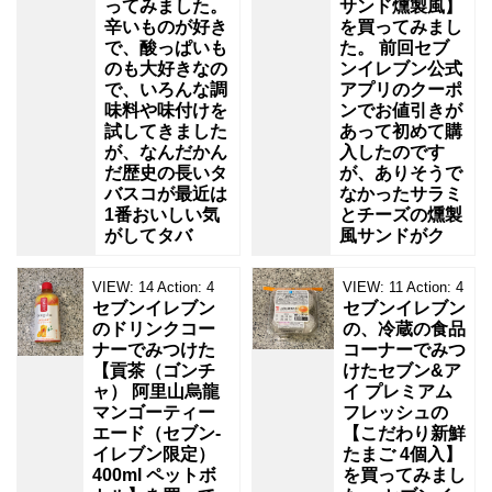
ってみました。
サンド燻製風】
辛いものが好き
を買ってみまし
で、酸っぱいも
た。 前回セブ
のも大好きなの
ンイレブン公式
で、いろんな調
アプリのクーポ
味料や味付けを
ンでお値引きが
試してきました
あって初めて購
が、なんだかん
入したのです
だ歴史の長いタ
が、ありそうで
バスコが最近は
なかったサラミ
1番おいしい気
とチーズの燻製
がしてタバ
風サンドがク
VIEW:
14
Action:
4
VIEW:
11
Action:
4
セブンイレブン
セブンイレブン
のドリンクコー
の、冷蔵の食品
ナーでみつけた
コーナーでみつ
【貢茶（ゴンチ
けたセブン&ア
ャ） 阿里山烏龍
イ プレミアム
マンゴーティー
フレッシュの
エード（セブン‐
【こだわり新鮮
イレブン限定）
たまご 4個入】
400ml ペットボ
を買ってみまし