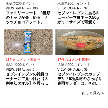
承認で200ポイント！
承認で200ポイント！
VIEW:
978
Action:
190
VIEW:
898
Action:
32
ファミリーマート「3種類
セブンイレブンにあるキ
のナッツが楽しめる ナ
ューピーマヨネーズ50g
ッツチョコアソート」を
がミニサイズで可愛く
ご紹介。おつまみとし
て、思わず買っちゃいま
て、ワインに合わせた
した。 お味は容器が小さ
り、ちょっとした休憩時
くなっただけで、定番と
間にもおすすめ！！ 税込
同じ味で美味しいです。
238円で、３種類（アー
マヨネーズは好みがそれ
モンド、ピーナッツ、ヘ
ぞれあるようなのですけ
ーゼルナッツ）×４個ずつ
ど、私はキューピー派。
入ったチョコアソ
ただここ最近は健
18件のコメント募集中
17件のコメント募集中
承認で200ポイント！
承認で200ポイント！
VIEW:
819
Action:
9
VIEW:
664
Action:
38
セブンイレブンの雑貨コ
セブンイレブンのカップ
ーナーにて見つけた【大
デリ「5種具材のさっぱり
判冷却タオル】を買って
春雨サラダ」は、その名
みました。 ビオレの5本
のとおりさっぱりした味
パックの冷タオルの横に
わいで、食欲がないとき
もっと見る≫
並んでいて、こちらはバ
でもおすすめ！ 5種の具
ラで1本で売っていまし
材は、鶏肉、にんじん、
た。 【価格：88円(税
きくらげ、玉子、もやし