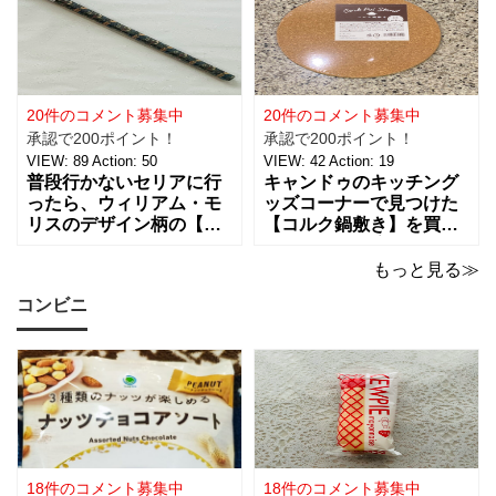
ーティーのテーブルデコ
スターピースコレクショ
レーションやおやすみ前
ン/WM】もとっても素敵
のリラックスタイムに良
なので、紹介しますね。
さそうな商品で、あの
サテンリボンの材質は、
「ハンギョドン」がデザ
ポリエステル。サイズ
インされたライトは、
は、約幅30㎜ x
20件のコメント募集中
20件のコメント募集中
承認で200ポイント！
承認で200ポイント！
VIEW:
89
Action:
50
VIEW:
42
Action:
19
普段行かないセリアに行
キャンドゥのキッチング
ったら、ウィリアム・モ
ッズコーナーで見つけた
リスのデザイン柄の【包
【コルク鍋敷き】を買っ
装紙2Pマスターピースコ
てみました。 普段使用し
レクション/WM】があっ
ている鍋敷きは木製のも
もっと見る≫
たので即買いしてきちゃ
のなので、できれば似た
コンビニ
いました。買えないと思
ような木製のものが欲し
っていたので嬉しい。 サ
かったのですが、さすが
イズは、約幅760㎜ x 高
に100円ショップの100円
さ530㎜。2枚入っている
商品にはなかったため、
ので
こちらのコル
18件のコメント募集中
18件のコメント募集中