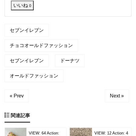
いいね
、
0
コ
ン
ビ
ニ
セブンイレブン
で
手
チョコオールドファッション
軽
に
、
セブンイレブン
ドーナツ
チ
ョ
コ
オールドファッション
オ
ー
ル
« Prev
Next »
ド
関連記事
VIEW:
64
Action:
VIEW:
12
Action:
4