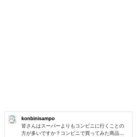
ブ
ン
で
♪
○¥138
税
込
セ
ブ
ン
イ
レ
ブ
konbinisampo
ン
皆さんはスーパーよりもコンビニに行くことの
の
方が多いですか？コンビニで買ってみた商品、