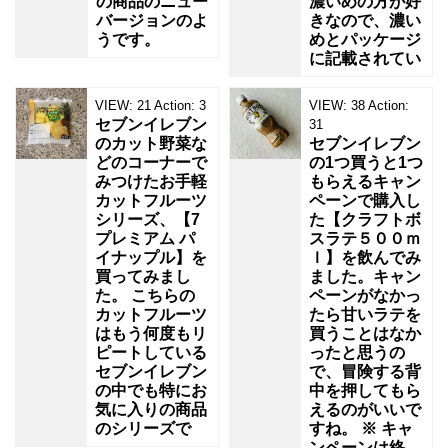
の商品のニュー
濃いめの方が好
バージョンのよ
きなので、濃い
うです。
めとパッケージ
に記載されてい
VIEW:
21
Action:
3
VIEW:
38
Action:
セブンイレブン
31
のカット野菜な
セブンイレブン
どのコーナーで
の1つ買うと1つ
みつけたお手軽
もらえるキャン
カットフルーツ
ペーンで購入し
シリーズ、【7
た【クラフトボ
プレミアム パ
スラテ５００ｍ
イナップル】を
ｌ】を飲んでみ
買ってみまし
ました。キャン
た。 こちらの
ペーンがなかっ
カットフルーツ
たら甘いラテを
はもう何度もリ
買うことはなか
ピートしている
ったと思うの
セブンイレブン
で、冒険する背
の中でも特にお
中を押してもら
気に入りの商品
えるのがいいで
のシリーズで
すね。 ※ キャ
ンペーンは終