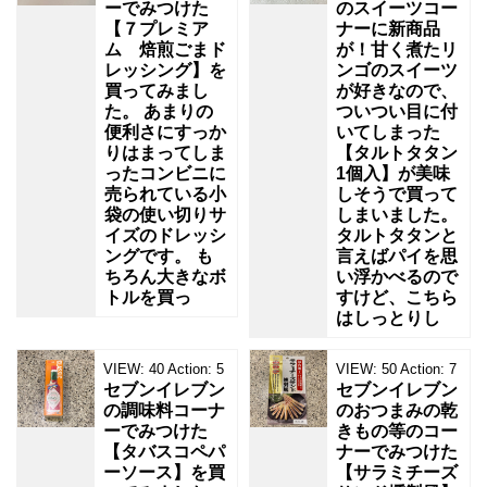
ーでみつけた
のスイーツコー
【７プレミア
ナーに新商品
ム 焙煎ごまド
が！甘く煮たリ
レッシング】を
ンゴのスイーツ
買ってみまし
が好きなので、
た。 あまりの
ついつい目に付
便利さにすっか
いてしまった
りはまってしま
【タルトタタン
ったコンビニに
1個入】が美味
売られている小
しそうで買って
袋の使い切りサ
しまいました。
イズのドレッシ
タルトタタンと
ングです。 も
言えばパイを思
ちろん大きなボ
い浮かべるので
トルを買っ
すけど、こちら
はしっとりし
VIEW:
40
Action:
5
VIEW:
50
Action:
7
セブンイレブン
セブンイレブン
の調味料コーナ
のおつまみの乾
ーでみつけた
きもの等のコー
【タバスコペパ
ナーでみつけた
ーソース】を買
【サラミチーズ