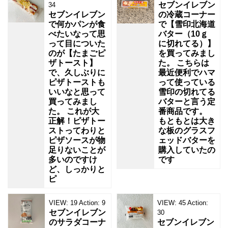
セブンイレブン
34
セブンイレブン
の冷蔵コーナー
で何かパンが食
で【雪印北海道
べたいなって思
バター（10ｇ
って目についた
に切れてる）】
のが【たまごピ
を買ってみまし
ザトースト】
た。 こちらは
で、久しぶりに
最近便利でハマ
ピザトーストも
って使っている
いいなと思って
雪印の切れてる
買ってみまし
バターと言う定
た。 これが大
番商品です。
正解！ピザトー
もともとは大き
ストってわりと
な板のグラスフ
ピザソースが物
ェッドバターを
足りないことが
購入していたの
多いのですけ
です
ど、しっかりと
ピ
VIEW:
19
Action:
9
VIEW:
45
Action:
セブンイレブン
30
のサラダコーナ
セブンイレブン