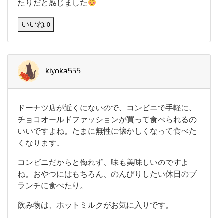
ン
たりだと感じました
の
チ
いいね
0
ョ
コ
オ
ー
ル
kiyoka555
ド
フ
ァ
ッ
ド
ドーナツ店が近くにないので、コンビニで手軽に、
シ
ー
チョコオールドファッションが買って食べられるの
ョ
ナ
いいですよね。たまに無性に懐かしくなって食べた
ン
ツ
、
くなります。
店
サ
が
ク
近
コンビニだからと侮れず、味も美味しいのですよ
サ
く
ね。おやつにはもちろん、のんびりしたい休日のブ
ク
に
ランチに食べたり。
食
な
感
い
飲み物は、ホットミルクがお気に入りです。
に
の
チ
で