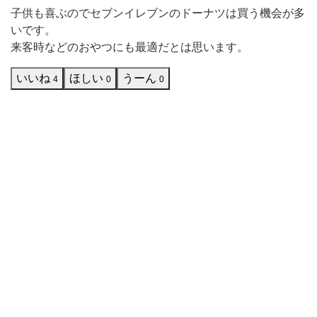
前
子供も喜ぶのでセブンイレブンのドーナツは買う機会が多
は
いです。
来客時などのおやつにも最適だとは思います。
少
し
いいね
ほしい
うーん
4
0
0
の
期
間
で
し
た
が、
専