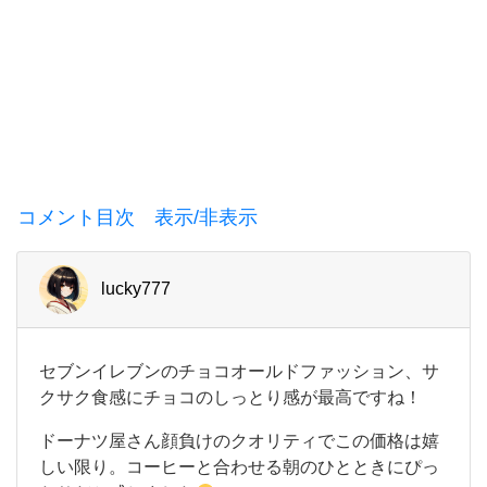
コメント目次 表示/非表示
lucky777
セ
セブンイレブンのチョコオールドファッション、サ
ブ
クサク食感にチョコのしっとり感が最高ですね！
ン
イ
ドーナツ屋さん顔負けのクオリティでこの価格は嬉
レ
しい限り。コーヒーと合わせる朝のひとときにぴっ
ブ