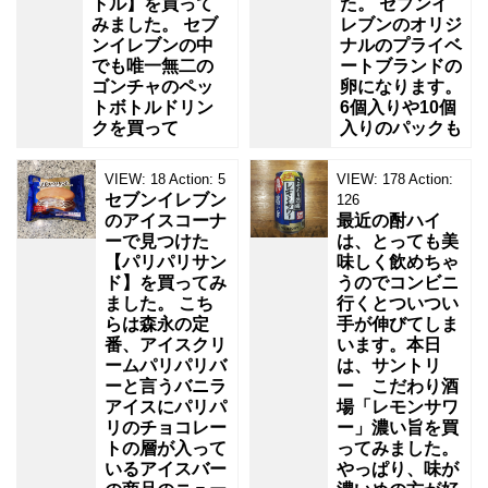
トル】を買って
た。 セブンイ
みました。 セブ
レブンのオリジ
ンイレブンの中
ナルのプライベ
でも唯一無二の
ートブランドの
ゴンチャのペッ
卵になります。
トボトルドリン
6個入りや10個
クを買って
入りのパックも
VIEW:
18
Action:
5
VIEW:
178
Action:
セブンイレブン
126
のアイスコーナ
最近の酎ハイ
ーで見つけた
は、とっても美
【パリパリサン
味しく飲めちゃ
ド】を買ってみ
うのでコンビニ
ました。 こち
行くとついつい
らは森永の定
手が伸びてしま
番、アイスクリ
います。本日
ームパリパリバ
は、サントリ
ーと言うバニラ
ー こだわり酒
アイスにパリパ
場「レモンサワ
リのチョコレー
ー」濃い旨を買
トの層が入って
ってみました。
いるアイスバー
やっぱり、味が