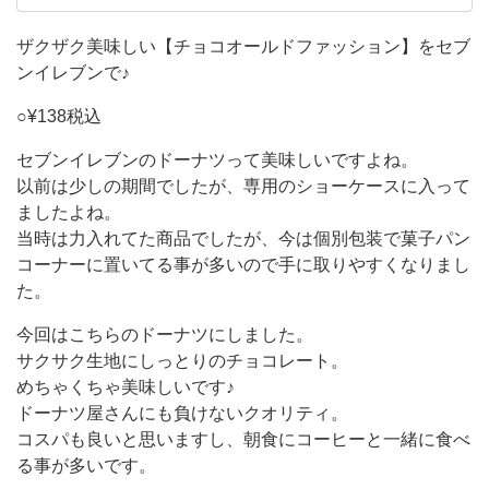
ド
買ってよかった商品を中心にご紹介していきた
いと思います。 地域によっては色々なコンビニ
ー
ザクザク美味しい【チョコオールドファッション】をセブ
がありますよね。セブンイレブン、ローソン、
ンイレブンで♪
ナ
ファミリーマート、ミニストップ、100円ローソ
ツ
○¥138税込
ン、デイリーヤマザキなど。。。 それぞれ個
っ
セブンイレブンのドーナツって美味しいですよね。
て
以前は少しの期間でしたが、専用のショーケースに入って
美
ましたよね。
当時は力入れてた商品でしたが、今は個別包装で菓子パン
味
コーナーに置いてる事が多いので手に取りやすくなりまし
し
た。
い
今回はこちらのドーナツにしました。
で
サクサク生地にしっとりのチョコレート。
す
めちゃくちゃ美味しいです♪
よ
ドーナツ屋さんにも負けないクオリティ。
ね。
コスパも良いと思いますし、朝食にコーヒーと一緒に食べ
る事が多いです。
以