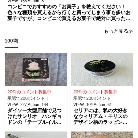
VIEW:
155
Action:
8
コンビニでおすすめの「お菓子」を教えてください！
色々な種類を買えるから行くと買ってしまう事も多いお
菓子ですが、コンビニで買えるお菓子で絶対に買った方
が良いお菓子をお願いします。ちょっとした買い物のつ
いでに買っちゃいますよね！？
もっと見る≫
100均
20件のコメント募集中
20件のコメント募集中
承認で200ポイント！
承認で200ポイント！
VIEW:
227
Action:
144
VIEW:
104
Action:
61
ダイソー大型店舗で見つ
セリアには、私の大好き
けたサンリオ ハンギョ
なウィリアム・モリスの
ドンの「テーブルイルミ
デザイン柄のラッピング
ネーション」税込５５０
グッズがたくさんあるん
円を買ってきました。 パ
です！【サテンリボンマ