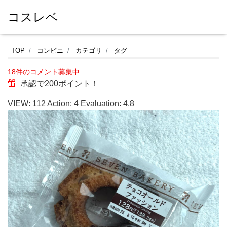
コスレベ
ザ
TOP
コンビニ
カテゴリ
タグ
ク
18件のコメント募集中
ザ
承認で200ポイント！
ク
VIEW:
112
Action:
4
Evaluation:
4.8
美
味
し
い
【チ
ョ
コ
オ