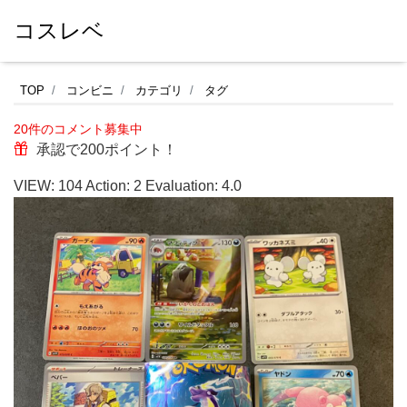
コスレベ
セ
TOP
コンビニ
カテゴリ
タグ
ブ
20件のコメント募集中
ン
承認で200ポイント！
イ
VIEW:
104
Action:
2
Evaluation:
4.0
レ
ブ
ン
で
購
入
し
た