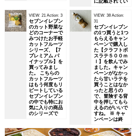
に記載されてい
VIEW:
21
Action:
3
VIEW:
38
Action:
セブンイレブン
31
のカット野菜な
セブンイレブン
どのコーナーで
の1つ買うと1つ
みつけたお手軽
もらえるキャン
カットフルーツ
ペーンで購入し
シリーズ、【7
た【クラフトボ
プレミアム パ
スラテ５００ｍ
イナップル】を
ｌ】を飲んでみ
買ってみまし
ました。キャン
た。 こちらの
ペーンがなかっ
カットフルーツ
たら甘いラテを
はもう何度もリ
買うことはなか
ピートしている
ったと思うの
セブンイレブン
で、冒険する背
の中でも特にお
中を押してもら
気に入りの商品
えるのがいいで
のシリーズで
すね。 ※ キャ
ンペーンは終