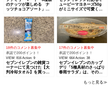
のナッツが楽しめる ナ
ューピーマヨネーズ50g
ッツチョコアソート」を
がミニサイズで可愛く
ご紹介。おつまみとし
て、思わず買っちゃいま
て、ワインに合わせた
した。 お味は容器が小さ
り、ちょっとした休憩時
くなっただけで、定番と
間にもおすすめ！！ 税込
同じ味で美味しいです。
238円で、３種類（アー
マヨネーズは好みがそれ
モンド、ピーナッツ、ヘ
ぞれあるようなのですけ
ーゼルナッツ）×４個ずつ
ど、私はキューピー派。
入ったチョコアソ
ただここ最近は健
18件のコメント募集中
17件のコメント募集中
承認で200ポイント！
承認で200ポイント！
VIEW:
816
Action:
9
VIEW:
664
Action:
38
セブンイレブンの雑貨コ
セブンイレブンのカップ
ーナーにて見つけた【大
デリ「5種具材のさっぱり
判冷却タオル】を買って
春雨サラダ」は、その名
みました。 ビオレの5本
のとおりさっぱりした味
パックの冷タオルの横に
わいで、食欲がないとき
もっと見る≫
並んでいて、こちらはバ
でもおすすめ！ 5種の具
ラで1本で売っていまし
材は、鶏肉、にんじん、
た。 【価格：88円(税
きくらげ、玉子、もやし
込)】でした。 ビオレのも
がバランスよく入ってい
のが20×46cmサイズなの
ました。春雨のつるっと
と比べ
した食感と、具材