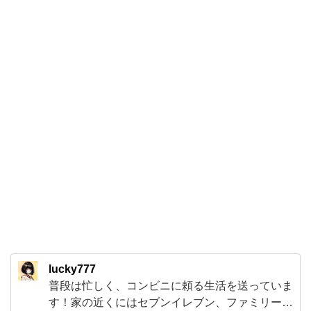
し
た
と
こ
ろ、
マ
フ
ィ
テ
ィ
フ
の
AR
lucky777
が
普段は忙しく、コンビニに頼る生活を送っていま
出
す！家の近くにはセブンイレブン、ファミリーマ