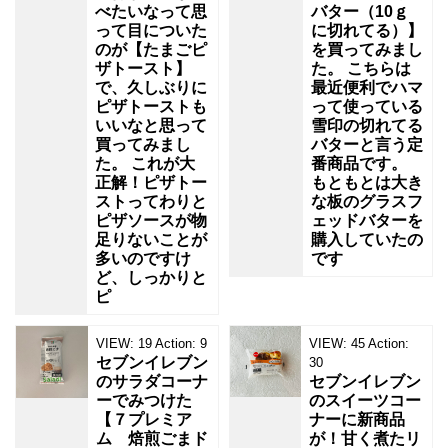
べたいなって思
バター（10ｇ
って目についた
に切れてる）】
のが【たまごピ
を買ってみまし
ザトースト】
た。 こちらは
で、久しぶりに
最近便利でハマ
ピザトーストも
って使っている
いいなと思って
雪印の切れてる
買ってみまし
バターと言う定
た。 これが大
番商品です。
正解！ピザトー
もともとは大き
ストってわりと
な板のグラスフ
ピザソースが物
ェッドバターを
足りないことが
購入していたの
多いのですけ
です
ど、しっかりと
ピ
VIEW:
19
Action:
9
VIEW:
45
Action:
セブンイレブン
30
のサラダコーナ
セブンイレブン
ーでみつけた
のスイーツコー
【７プレミア
ナーに新商品
ム 焙煎ごまド
が！甘く煮たリ