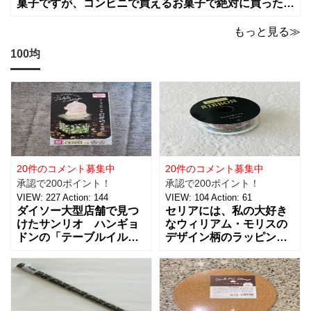
菓子ですが、コンビニで買えるお菓子で絶対に買った方
が良いお菓子をお願いします。ちょっとした買い物のつ
いでに買っちゃいますよね！？
もっと見る≫
100均
20件のコメント募集中
20件のコメント募集中
承認で200ポイント！
承認で200ポイント！
VIEW:
227
Action:
144
VIEW:
104
Action:
61
ダイソー大型店舗で見つ
セリアには、私の大好き
けたサンリオ ハンギョ
なウィリアム・モリスの
ドンの「テーブルイルミ
デザイン柄のラッピング
ネーション」税込５５０
グッズがたくさんあるん
円を買ってきました。 パ
です！【サテンリボンマ
ーティーのテーブルデコ
スターピースコレクショ
レーションやおやすみ前
ン/WM】もとっても素敵
のリラックスタイムに良
なので、紹介しますね。