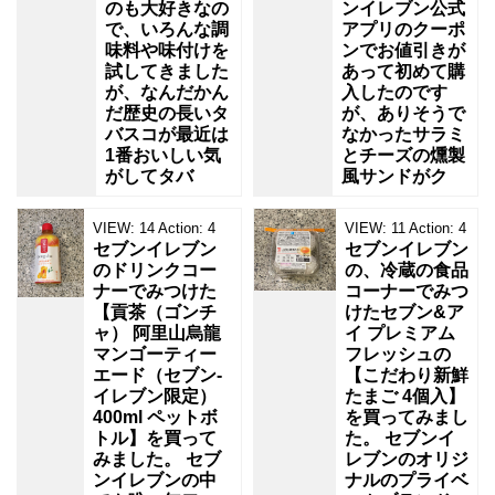
のも大好きなの
ンイレブン公式
で、いろんな調
アプリのクーポ
味料や味付けを
ンでお値引きが
試してきました
あって初めて購
が、なんだかん
入したのです
だ歴史の長いタ
が、ありそうで
バスコが最近は
なかったサラミ
1番おいしい気
とチーズの燻製
がしてタバ
風サンドがク
VIEW:
14
Action:
4
VIEW:
11
Action:
4
セブンイレブン
セブンイレブン
のドリンクコー
の、冷蔵の食品
ナーでみつけた
コーナーでみつ
【貢茶（ゴンチ
けたセブン&ア
ャ） 阿里山烏龍
イ プレミアム
マンゴーティー
フレッシュの
エード（セブン‐
【こだわり新鮮
イレブン限定）
たまご 4個入】
400ml ペットボ
を買ってみまし
トル】を買って
た。 セブンイ
みました。 セブ
レブンのオリジ
ンイレブンの中
ナルのプライベ