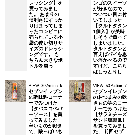
レッシング】を
ンゴのスイーツ
買ってみまし
が好きなので、
た。 あまりの
ついつい目に付
便利さにすっか
いてしまった
りはまってしま
【タルトタタン
ったコンビニに
1個入】が美味
売られている小
しそうで買って
袋の使い切りサ
しまいました。
イズのドレッシ
タルトタタンと
ングです。 も
言えばパイを思
ちろん大きなボ
い浮かべるので
トルを買っ
すけど、こちら
はしっとりし
VIEW:
39
Action:
5
VIEW:
50
Action:
7
セブンイレブン
セブンイレブン
の調味料コーナ
のおつまみの乾
ーでみつけた
きもの等のコー
【タバスコペパ
ナーでみつけた
ーソース】を買
【サラミチーズ
ってみました。
サンド燻製風】
辛いものが好き
を買ってみまし
で、酸っぱいも
た。 前回セブ