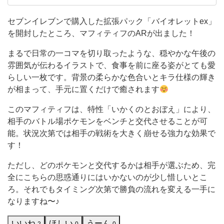
ま
ート、ローソンがあり、便利で助かっています。
一番好きなコンビニはセブンイレブンで、おにぎ
し
セブンイレブンで購入した拡張パック「バイオレットex」
りやスイーツが特にお気に入りです。 でも、フ
を開封したところ、マフィティフのARが出ました！
た！
ァミリーマートも好きで、ファミチキやスナック
ま
まるで日常の一コマを切り取ったような、穏やかな午後の
類をよく購入します。ローソンでもたま
る
雰囲気が伝わるイラストで、食事を前に座る姿がとても愛
らしい一枚です。背景の柔らかな色合いとキラ仕様の輝き
で
が相まって、手元に置くだけで癒されます
日
このマフィティフは、特性「いかくのとおぼえ」により、
常
相手のバトル場ポケモンをベンチと交代させることが可
の
能。状況次第では相手の戦術を大きく崩せる強力な効果で
一
す！
コ
ただし、どのポケモンと交代するかは相手が選ぶため、完
マ
全にこちらの思惑通りにはいかないのが少し惜しいとこ
を
ろ。それでもタイミング次第で勝負の流れを変える一手に
切
なりますね〜♪
り
いいね
ほしい
うーん