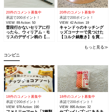
さそうな商品で、あの
サテンリボンの材質は、
「ハンギョドン」がデザ
ポリエステル。サイズ
インされたライトは、
は、約幅30㎜ x
20件のコメント募集中
20件のコメント募集中
承認で200ポイント！
承認で200ポイント！
VIEW:
89
Action:
50
VIEW:
42
Action:
19
普段行かないセリアに行
キャンドゥのキッチング
ったら、ウィリアム・モ
ッズコーナーで見つけた
リスのデザイン柄の【包
【コルク鍋敷き】を買っ
装紙2Pマスターピースコ
てみました。 普段使用し
レクション/WM】があっ
ている鍋敷きは木製のも
もっと見る≫
たので即買いしてきちゃ
のなので、できれば似た
コンビニ
いました。買えないと思
ような木製のものが欲し
っていたので嬉しい。 サ
かったのですが、さすが
イズは、約幅760㎜ x 高
に100円ショップの100円
さ530㎜。2枚入っている
商品にはなかったため、
ので
こちらのコル
18件のコメント募集中
18件のコメント募集中
承認で200ポイント！
承認で200ポイント！
VIEW:
978
Action:
190
VIEW:
895
Action:
32
ファミリーマート「3種類
セブンイレブンにあるキ