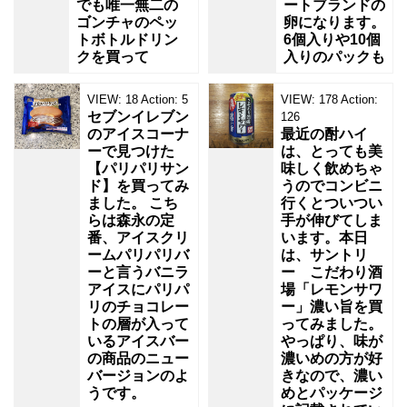
でも唯一無二の
ートブランドの
ゴンチャのペッ
卵になります。
トボトルドリン
6個入りや10個
クを買って
入りのパックも
VIEW:
18
Action:
5
VIEW:
178
Action:
セブンイレブン
126
のアイスコーナ
最近の酎ハイ
ーで見つけた
は、とっても美
【パリパリサン
味しく飲めちゃ
ド】を買ってみ
うのでコンビニ
ました。 こち
行くとついつい
らは森永の定
手が伸びてしま
番、アイスクリ
います。本日
ームパリパリバ
は、サントリ
ーと言うバニラ
ー こだわり酒
アイスにパリパ
場「レモンサワ
リのチョコレー
ー」濃い旨を買
トの層が入って
ってみました。
いるアイスバー
やっぱり、味が
の商品のニュー
濃いめの方が好
バージョンのよ
きなので、濃い
うです。
めとパッケージ