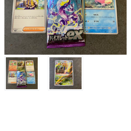
拡
張
パ
ッ
ク
「バ
イ
オ
レ
ッ
ト
ex」
を
開
封