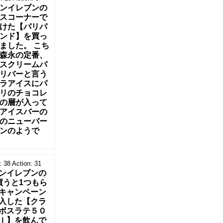
ンイレブンの
スコーナーで
けた【パリパ
ンド】を買っ
ました。 こち
森永の定番、
スクリームパ
リバーと言う
ラアイスにパ
リのチョコレ
の層が入って
アイスバーの
のニューバー
ンのようで
:
38
Action:
31
ンイレブンの
買うと1つもら
キャンペーン
入した【クラ
ボスラテ５０
ｌ】を飲んで