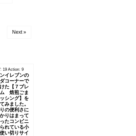
Next »
:
19
Action:
9
ンイレブンの
ダコーナーで
けた【７プレ
ム 焙煎ごま
ッシング】を
てみました。
りの便利さに
かりはまって
ったコンビニ
られている小
使い切りサイ