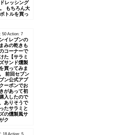
ドレッシング
。 もちろん大
ボトルを買っ
:
50
Action:
7
ンイレブンの
まみの乾きも
のコーナーで
けた【サラミ
ズサンド燻製
を買ってみま
。 前回セブン
ブン公式アプ
クーポンでお
きがあって初
購入したので
、ありそうで
ったサラミと
ズの燻製風サ
がク
:
18
Action:
5