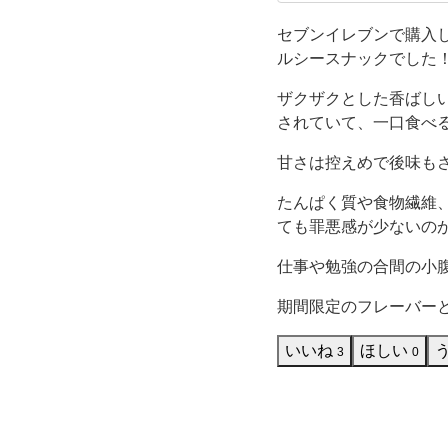
レブンで、
向
で、ファミ
セブンイレブンで購入
ルシースナックでした
夏」
ザクザクとした香ばし
は、
されていて、一口食べ
お
甘さは控えめで後味も
たんぱく質や食物繊維
や
ても罪悪感が少ないの
つ
仕事や勉強の合間の小
タ
期間限定のフレーバー
イ
いいね
ほしい
3
0
ム