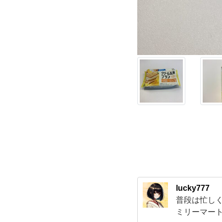
玄
米
ブ
ラ
ン
甘
夏
＆
lucky777
普段は忙し
日
ミリーマー