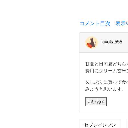
に
も
コメント目次 表示/
ぴ
っ
kiyoka555
た
甘
甘夏と日向夏どちら
り
夏
費用にクリーム玄米
と
日
な
久しぶりに買って食
向
みようと思います。
夏
ヘ
ど
ち
いいね
0
ら
ル
も
好
シ
き
セブンイレブン