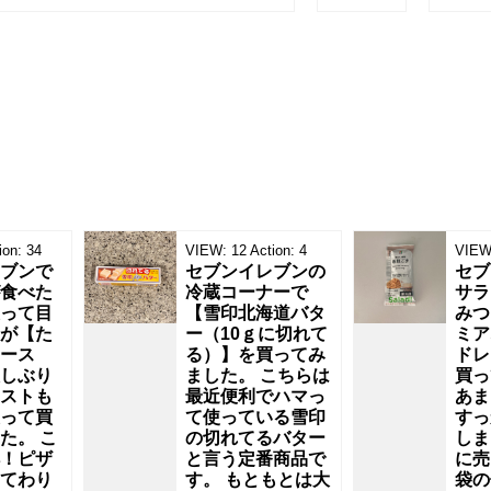
ion:
34
VIEW:
12
Action:
4
VIEW
ブンで
セブンイレブンの
セブ
食べた
冷蔵コーナーで
サラ
って目
【雪印北海道バタ
みつ
が【た
ー（10ｇに切れて
ミア
ース
る）】を買ってみ
ドレ
しぶり
ました。 こちらは
買っ
ストも
最近便利でハマっ
あま
って買
て使っている雪印
すっ
た。 こ
の切れてるバター
しま
！ピザ
と言う定番商品で
に売
てわり
す。 もともとは大
袋の