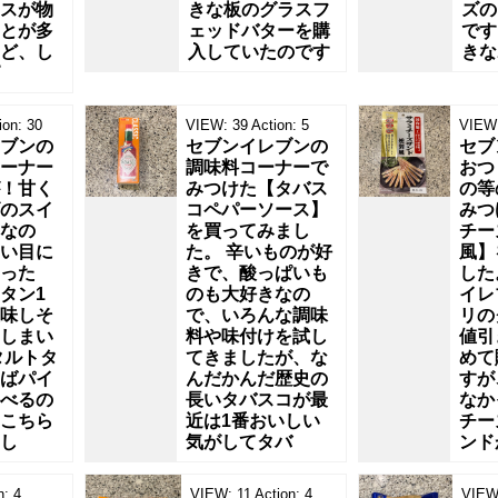
スが物
きな板のグラスフ
ズの
とが多
ェッドバターを購
です
ど、し
入していたのです
きな
ion:
30
VIEW:
39
Action:
5
VIEW
ブンの
セブンイレブンの
セブ
ーナー
調味料コーナーで
おつ
！甘く
みつけた【タバス
の等
のスイ
コペパーソース】
みつ
なの
を買ってみまし
チー
い目に
た。 辛いものが好
風】
った
きで、酸っぱいも
した
タン1
のも大好きなの
イレ
味しそ
で、いろんな調味
リの
しまい
料や味付けを試し
値引
タルトタ
てきましたが、な
めて
ばパイ
んだかんだ歴史の
すが
べるの
長いタバスコが最
なか
こちら
近は1番おいしい
チー
し
気がしてタバ
ンド
n:
4
VIEW:
11
Action:
4
VIEW