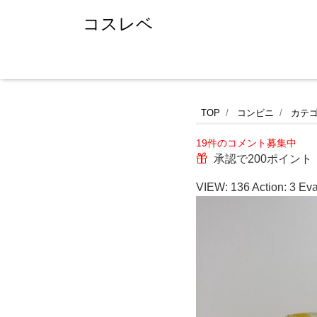
コスレベ
セ
TOP
コンビニ
カテ
19件のコメント募集中
ブ
承認で200ポイント
ン
VIEW:
136
Action:
3
Eva
イ
レ
ブ