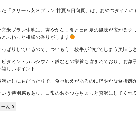
おにぎりやスイーツが特にお気に入りです。 でも、ファミリー
チキやスナック類をよく購入します。ローソンでもたま
した「クリーム玄米ブラン 甘夏＆日向夏」は、おやつタイムに
！
い玄米ブラン生地に、爽やかな甘夏と日向夏の風味が広がるク
るとふわっと柑橘の香りがします
さっぱりしているので、ついもう一枚手が伸びてしまう美味し
、ビタミン・カルシウム・鉄などの栄養も含まれており、お菓
が嬉しいポイント！
腹満たしにもぴったりで、食べ応えがあるのに軽やかな食後感
という特別感もあり、日常のおやつをちょっと贅沢にしてくれ
うーん
0