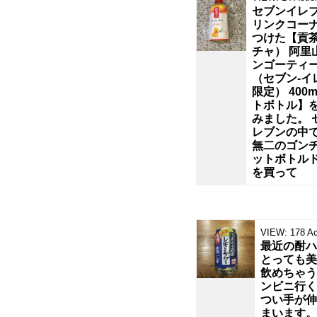
い
セブンイレ
リンクコー
玄
つけた【貢
チャ） 阿里
ンゴーティ
米
（セブン‐イ
限定） 400m
ブ
トボトル】
みました。 
レブンの中
ラ
無二のゴン
ットボトル
ン
を買って
生
VIEW:
178
Ac
地
最近の酎ハ
とっても美
に、
飲めちゃう
ンビニ行く
つい手が伸
爽
まいます。