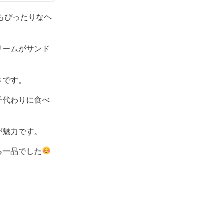
マートも好き
もぴったりなヘ
リームがサンド
さです。
子代わりに食べ
が魅力です。
る一品でした