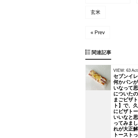
な
の
ー
玄米
で
、
ス
ク
リ
« Prev
ー
ナ
ム
玄
関連記事
ッ
米
ブ
ラ
ク
ン
VIEW:
63
Act
セブンイレ
甘
何かパンが
夏
で
いなって思
＆
についたの
日
し
まごピザト
向
ト】で、久
にピザトー
た！
いいなと思
ってみまし
ザ
れが大正解
トーストっ