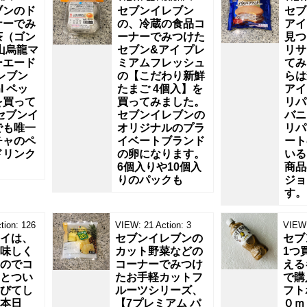
ブンのド
セブンイレブン
セブ
ナーでみ
の、冷蔵の食品コ
アイ
茶（ゴン
ーナーでみつけた
見つ
山烏龍マ
セブン&アイ プレ
リサ
ーエード
ミアムフレッシュ
てみ
レブン
の【こだわり新鮮
らは
l ペッ
たまご 4個入】を
アイ
を買って
買ってみました。
リパ
セブンイ
セブンイレブンの
バニ
でも唯一
オリジナルのプラ
リパ
チャのペ
イベートブランド
ート
ドリンク
の卵になります。
いる
6個入りや10個入
商品
りのパックも
ジョ
す。
tion:
126
VIEW:
21
Action:
3
VIEW
イは、
セブンイレブンの
セブ
味しく
カット野菜などの
1つ
のでコ
コーナーでみつけ
える
とつい
たお手軽カットフ
で購
びてし
ルーツシリーズ、
フト
本日
【7プレミアム パ
０ｍ