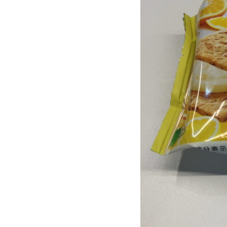
ン
で
購
入
し
た
「ク
リ
ー
ム