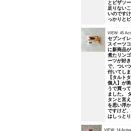
とピザソー
ク
足りないこ
いのですけ
ザ
っかりとピ
ク
VIEW:
45
Act
セブンイレ
スイーツコ
と
に新商品が
煮たリンゴ
し
ーツが好き
で、ついつ
付いてしま
た
【タルトタ
個入】が美
香
うで買って
ました。 
タンと言え
ば
を思い浮か
ですけど、
し
はしっとり
VIEW:
14
Actio