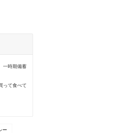
。一時期備蓄
。
買って食べて
シー