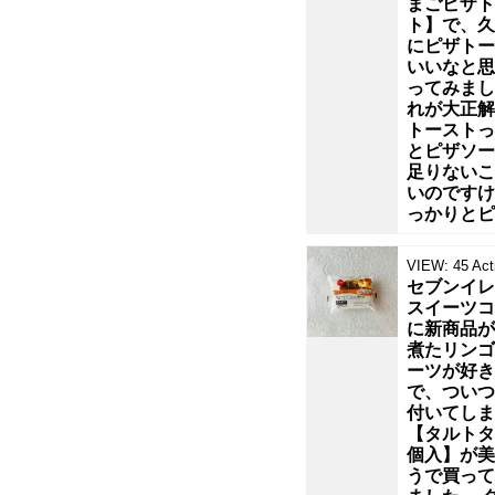
まごピザト
を
ト】で、久
にピザトー
見
いいなと思
ってみまし
れが大正解
た
トーストっ
とピザソー
足りないこ
だ
いのですけ
っかりとピ
け
VIEW:
45
Act
で、
セブンイレ
スイーツコ
に新商品が
も
煮たリンゴ
ーツが好き
う
で、ついつ
付いてしま
【タルトタ
お
個入】が美
うで買って