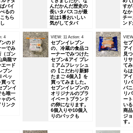
タルトタ
てきましたが、な
めて
ばパイ
んだかんだ歴史の
すが
べるの
長いタバスコが最
なか
こちら
近は1番おいしい
チー
し
気がしてタバ
ンド
n:
4
VIEW:
11
Action:
4
VIEW
ブンのド
セブンイレブン
セブ
ナーでみ
の、冷蔵の食品コ
アイ
茶（ゴン
ーナーでみつけた
見つ
山烏龍マ
セブン&アイ プレ
リサ
ーエード
ミアムフレッシュ
てみ
レブン
の【こだわり新鮮
らは
l ペッ
たまご 4個入】を
アイ
を買って
買ってみました。
リパ
セブンイ
セブンイレブンの
バニ
でも唯一
オリジナルのプラ
リパ
チャのペ
イベートブランド
ート
ドリンク
の卵になります。
いる
6個入りや10個入
商品
りのパックも
ジョ
す。