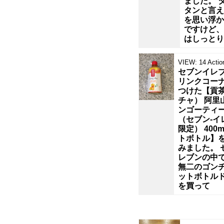
湯
ました。 
タンと言え
を思い浮か
を
ですけど、
はしっとり
注
VIEW:
14
Actio
ぐ
セブンイレ
リンクコー
つけた【貢
前
チャ） 阿里
ンゴーティ
か
（セブン‐イ
限定） 400m
トボトル】
ら
みました。 
レブンの中
あ
無二のゴン
ットボトル
を買って
の
香