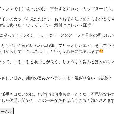
おにぎりやスイーツが特にお気に入りです。 でも、ファミリー
チキやスナック類をよく購入します。ローソンでもたま
イレブンで手に取ったのは、言わずと知れた「カップヌードル
ザインのカップを見ただけで、もうお湯を注ぐ前からあの香り
無性に食べたくなってしまい、気付けばレジへ直行！
間に漂ってくるのは、しょうゆベースのスープと具材の香ばしい
わりと浮かぶ黄色いふわふわ卵、プリッとしたエビ、そして小
た目からして「これこれ！」という安心感に包まれます
吸って、つるつると喉ごしが良く、しょうゆの旨みとほんのり
やさしい甘み、謎肉の旨みがバランスよく混ざり合い、最後の
。派手さはないのに、気付けば何度も食べたくなる不思議な魅
とした休憩時間でも、この一杯があれば心もお腹も満たされます
うーん
0