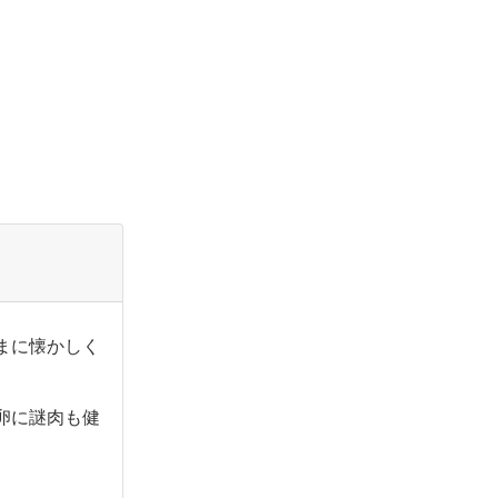
まに懐かしく
卵に謎肉も健