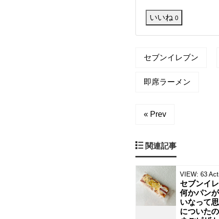
デ
い
ザ
いいね
0
イ
ン
デ
で
、
セブンイレブン
ザ
カ
ッ
プ
即席ラーメン
イ
ヌ
ー
ン
ド
« Prev
ル
と
の
言
関連記事
え
カ
ば
即
座
VIEW:
63
Act
ッ
に
セブンイレ
頭
何かパンが
プ
に
いなって思
についたの