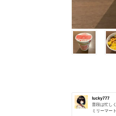
に
取
っ
た
の
は、
言
わ
lucky777
普段は忙し
ず
ミリーマー