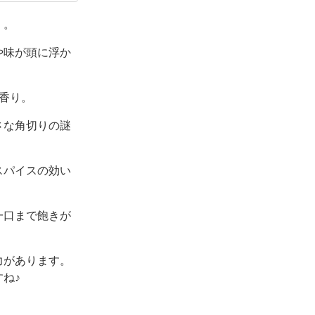
マートも好き
」。
や味が頭に浮か
香り。
さな角切りの謎
スパイスの効い
一口まで飽きが
力があります。
ね♪