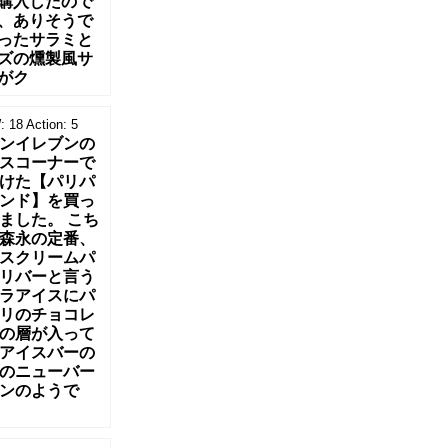
購入したので
、ありそうで
ったサラミと
ズの燻製風サ
がク
:
18
Action:
5
ンイレブンの
スコーナーで
けた【パリパ
ンド】を買っ
ました。 こち
森永の定番、
スクリームパ
リバーと言う
ラアイスにパ
リのチョコレ
の層が入って
アイスバーの
のニューバー
ンのようで