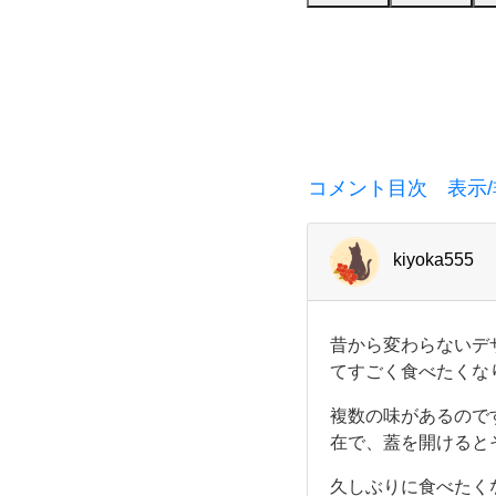
ド
ル」。
何
十
コメント目次 表示/
年
kiyoka555
も
変
昔
昔から変わらないデ
か
わ
てすごく食べたくな
ら
変
複数の味があるので
ら
わ
在で、蓋を開けると
ら
な
な
久しぶりに食べたく
い