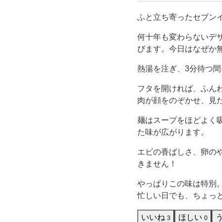
レブンで、
と
で、ファミ
ふと立ち寄ったセブン
知
何十年も変わらないデ
びます。今日はなぜか
れ
熱湯を注ぎ、3分待つ
た
フタを開ければ、ふん
肉が顔をのぞかせ、見
「カ
麺はスープをほどよく
ッ
た味が広がります。
プ
エビの香ばしさ、卵の
きません！
ヌ
やっぱりこの味は特別
忙しい日でも、ちょっ
ー
いいね
ほしい
3
0