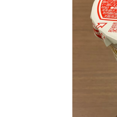
た
セ
ブ
ン
イ
レ
ブ
ン
で
手