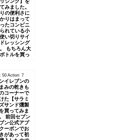
ッシング】を
てみました。
りの便利さに
かりはまって
ったコンビニ
られている小
使い切りサイ
ドレッシング
。 もちろん大
ボトルを買っ
:
50
Action:
7
ンイレブンの
まみの乾きも
のコーナーで
けた【サラミ
ズサンド燻製
を買ってみま
。 前回セブン
ブン公式アプ
クーポンでお
きがあって初