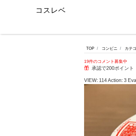
コスレベ
ふ
TOP
コンビニ
カテ
19件のコメント募集中
と
承認で200ポイント
立
VIEW:
114
Action:
3
Eva
ち
寄
っ