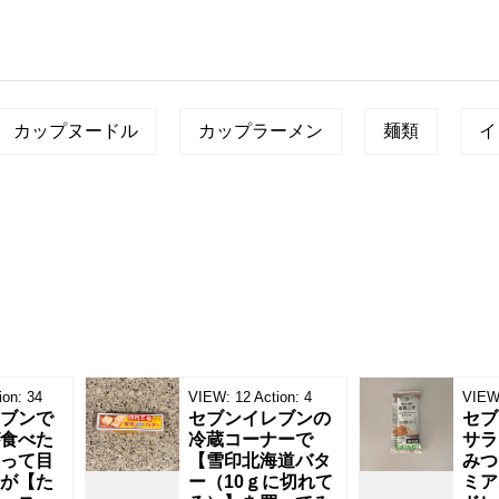
カップヌードル
カップラーメン
麺類
イ
ion:
34
VIEW:
12
Action:
4
VIEW
ブンで
セブンイレブンの
セブ
食べた
冷蔵コーナーで
サラ
って目
【雪印北海道バタ
みつ
が【た
ー（10ｇに切れて
ミア