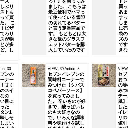
ース
る）】を買ってみ
ドレ
しぶり
ました。 こちらは
買っ
ストも
最近便利でハマっ
あま
って買
て使っている雪印
すっ
た。 こ
の切れてるバター
しま
！ピザ
と言う定番商品で
に売
てわり
す。 もともとは大
袋の
スが物
きな板のグラスフ
ズの
とが多
ェッドバターを購
です
ど、し
入していたのです
きな
ion:
30
VIEW:
39
Action:
5
VIEW
ブンの
セブンイレブンの
セブ
ーナー
調味料コーナーで
おつ
！甘く
みつけた【タバス
の等
のスイ
コペパーソース】
みつ
なの
を買ってみまし
チー
い目に
た。 辛いものが好
風】
った
きで、酸っぱいも
した
タン1
のも大好きなの
イレ
味しそ
で、いろんな調味
リの
しまい
料や味付けを試し
値引