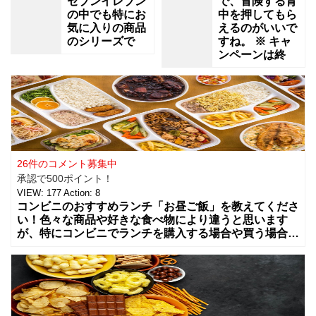
セブンイレブン
で、冒険する背
の中でも特にお
中を押してもら
気に入りの商品
えるのがいいで
のシリーズで
すね。 ※ キャ
ンペーンは終
26件のコメント募集中
承認で500ポイント！
VIEW:
177
Action:
8
コンビニのおすすめランチ「お昼ご飯」を教えてくださ
い！色々な商品や好きな食べ物により違うと思います
が、特にコンビニでランチを購入する場合や買う場合に
はどんな組み合わせや食べ物を買う事が多いですか？
カップラーメンやコンビニ弁当、総菜やサラダ