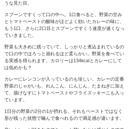
うな見た目。
や
す
スプーンですくって口の中へ。1口食べると、野菜の甘み
い
とトマトペーストの酸味がほどよく効いたカレーの味に、
もう1口、さらに2口目とスプーンですくう速度が速くなっ
価
ていきました。
格
野菜も大きめに残っていて、しっかりと煮込まれているの
な
で口の中でほろっと崩れるほど柔らかい。野菜を食べてい
の
る実感を得られます。カロリーは134kcalとカレーにして
も
は低めかも？
嬉
カレーにレンコンが入っているのも珍しい。カレーの定番
し
野菜のじゃがいも、れんこん、にんじん、たまねぎに加え
い
て、揚げなすにトマトペーストやフライズッキーニも入っ
ています。
1日分の野菜の2分の1が摂れる、それもペーストではなく
形が残った状態で噛んで食べれるので満足感が違います。