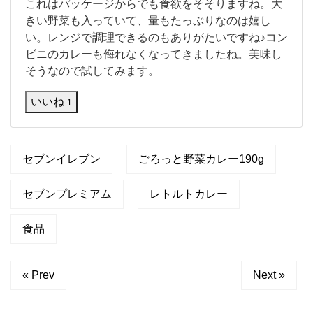
こ
これはパッケージからでも食欲をそそりますね。大
れ
きい野菜も入っていて、量もたっぷりなのは嬉し
は
い。レンジで調理できるのもありがたいですね♪コン
パ
ビニのカレーも侮れなくなってきましたね。美味し
ッ
ケ
そうなので試してみます。
ー
ジ
いいね
1
か
ら
で
も
セブンイレブン
ごろっと野菜カレー190g
食
欲
を
セブンプレミアム
レトルトカレー
そ
そ
り
食品
ま
す
ね
« Prev
Next »
。
大
き