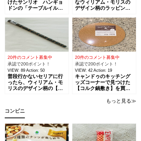
けたサンリオ ハンギョ
なウィリアム・モリスの
ドンの「テーブルイルミ
デザイン柄のラッピング
ネーション」税込５５０
グッズがたくさんあるん
円を買ってきました。 パ
です！【サテンリボンマ
ーティーのテーブルデコ
スターピースコレクショ
レーションやおやすみ前
ン/WM】もとっても素敵
のリラックスタイムに良
なので、紹介しますね。
さそうな商品で、あの
サテンリボンの材質は、
「ハンギョドン」がデザ
ポリエステル。サイズ
インされたライトは、
は、約幅30㎜ x
20件のコメント募集中
20件のコメント募集中
承認で200ポイント！
承認で200ポイント！
VIEW:
89
Action:
50
VIEW:
42
Action:
19
普段行かないセリアに行
キャンドゥのキッチング
ったら、ウィリアム・モ
ッズコーナーで見つけた
リスのデザイン柄の【包
【コルク鍋敷き】を買っ
装紙2Pマスターピースコ
てみました。 普段使用し
レクション/WM】があっ
ている鍋敷きは木製のも
もっと見る≫
たので即買いしてきちゃ
のなので、できれば似た
コンビニ
いました。買えないと思
ような木製のものが欲し
っていたので嬉しい。 サ
かったのですが、さすが
イズは、約幅760㎜ x 高
に100円ショップの100円
さ530㎜。2枚入っている
商品にはなかったため、
ので
こちらのコル