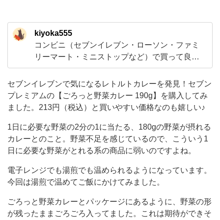
購
入
kiyoka555
し
コンビニ（セブンイレブン・ローソン・ファミ
て
リーマート・ミニストップなど）で買って良か
み
ったおすすめしたい商品を紹介していきます！
ま
甘いものが好きなのでスイーツがメインになり
セブンイレブンで気になるレトルトカレーを発見！セブン
ますけど、新商品も気になるので季節限定やキ
し
プレミアムの【ごろっと野菜カレー 190g】を購入してみ
ャラクターなどとのコラボ商品といった期間限
ました。213円（税込）と買いやすい価格なのも嬉しい♪
た。
定の食品や飲料とかも試してみるつもりです！
213
1日に必要な野菜の2分の1に当たる、180gの野菜が摂れる
時
円
カレーとのこと。野菜不足を感じているので、こういう1
日に必要な野菜がとれる系の商品に弱いのですよね。
（税
込）
電子レンジでも湯煎でも温められるようになっています。
今回は湯煎で温めてご飯にかけてみました。
と
買
ごろっと野菜カレーとパッケージにあるように、野菜の形
い
が残ったままごろごろ入ってました。これは期待ができそ