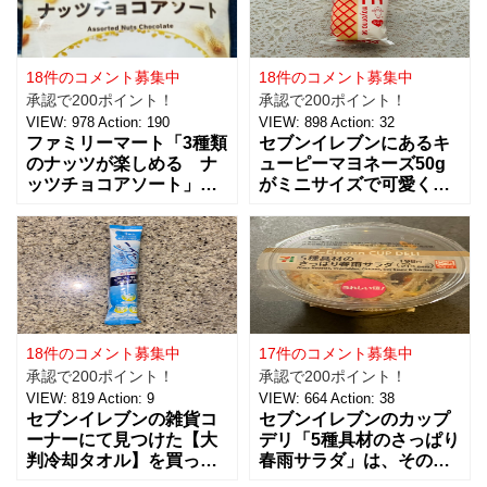
18件のコメント募集中
18件のコメント募集中
承認で200ポイント！
承認で200ポイント！
VIEW:
978
Action:
190
VIEW:
898
Action:
32
ファミリーマート「3種類
セブンイレブンにあるキ
のナッツが楽しめる ナ
ューピーマヨネーズ50g
ッツチョコアソート」を
がミニサイズで可愛く
ご紹介。おつまみとし
て、思わず買っちゃいま
て、ワインに合わせた
した。 お味は容器が小さ
り、ちょっとした休憩時
くなっただけで、定番と
間にもおすすめ！！ 税込
同じ味で美味しいです。
238円で、３種類（アー
マヨネーズは好みがそれ
モンド、ピーナッツ、ヘ
ぞれあるようなのですけ
ーゼルナッツ）×４個ずつ
ど、私はキューピー派。
入ったチョコアソ
ただここ最近は健
18件のコメント募集中
17件のコメント募集中
承認で200ポイント！
承認で200ポイント！
VIEW:
819
Action:
9
VIEW:
664
Action:
38
セブンイレブンの雑貨コ
セブンイレブンのカップ
ーナーにて見つけた【大
デリ「5種具材のさっぱり
判冷却タオル】を買って
春雨サラダ」は、その名
みました。 ビオレの5本
のとおりさっぱりした味