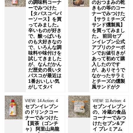
の調味料コーナ
のおつまみの乾
ーでみつけた
きもの等のコー
【タバスコペパ
ナーでみつけた
ーソース】を買
【サラミチーズ
ってみました。
サンド燻製風】
辛いものが好き
を買ってみまし
で、酸っぱいも
た。 前回セブ
のも大好きなの
ンイレブン公式
で、いろんな調
アプリのクーポ
味料や味付けを
ンでお値引きが
試してきました
あって初めて購
が、なんだかん
入したのです
だ歴史の長いタ
が、ありそうで
バスコが最近は
なかったサラミ
1番おいしい気
とチーズの燻製
がしてタバ
風サンドがク
VIEW:
14
Action:
4
VIEW:
11
Action:
4
セブンイレブン
セブンイレブン
のドリンクコー
の、冷蔵の食品
ナーでみつけた
コーナーでみつ
【貢茶（ゴンチ
けたセブン&ア
ャ） 阿里山烏龍
イ プレミアム