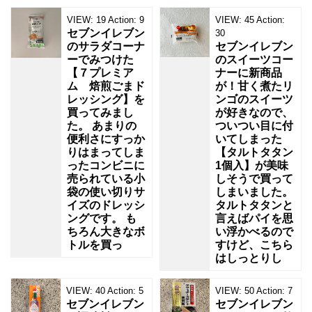
VIEW:
19
Action:
9
VIEW:
45
Action:
セブンイレブン
30
のサラダコーナ
セブンイレブン
ーでみつけた
のスイーツコー
【７プレミア
ナーに新商品
ム 焙煎ごまド
が！甘く煮たリ
レッシング】を
ンゴのスイーツ
買ってみまし
が好きなので、
た。 あまりの
ついつい目に付
便利さにすっか
いてしまった
りはまってしま
【タルトタタン
ったコンビニに
1個入】が美味
売られている小
しそうで買って
袋の使い切りサ
しまいました。
イズのドレッシ
タルトタタンと
ングです。 も
言えばパイを思
ちろん大きなボ
い浮かべるので
トルを買っ
すけど、こちら
はしっとりし
VIEW:
40
Action:
5
VIEW:
50
Action:
7
セブンイレブン
セブンイレブン