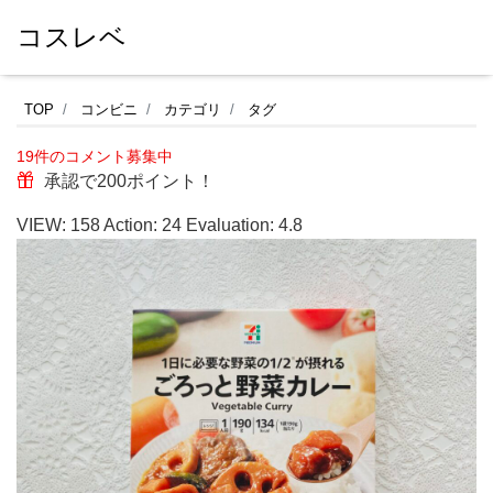
コスレベ
セ
TOP
コンビニ
カテゴリ
タグ
ブ
19件のコメント募集中
ン
承認で200ポイント！
イ
VIEW:
158
Action:
24
Evaluation:
4.8
レ
ブ
ン
で
気
に
な
る