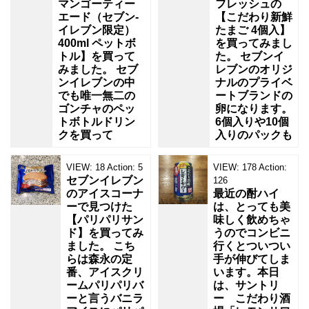
マンゴーティー
フレッシュの
エード（セブン‐
【こだわり新鮮
イレブン限定）
たまご 4個入】
400ml ペットボ
を買ってみまし
トル】を買って
た。 セブンイ
みました。 セブ
レブンのオリジ
ンイレブンの中
ナルのプライベ
でも唯一無二の
ートブランドの
ゴンチャのペッ
卵になります。
トボトルドリン
6個入りや10個
クを買って
入りのパックも
VIEW:
18
Action:
5
VIEW:
178
Action:
セブンイレブン
126
のアイスコーナ
最近の酎ハイ
ーで見つけた
は、とっても美
【パリパリサン
味しく飲めちゃ
ド】を買ってみ
うのでコンビニ
ました。 こち
行くとついつい
らは森永の定
手が伸びてしま
番、アイスクリ
います。本日
ームパリパリバ
は、サントリ
ーと言うバニラ
ー こだわり酒