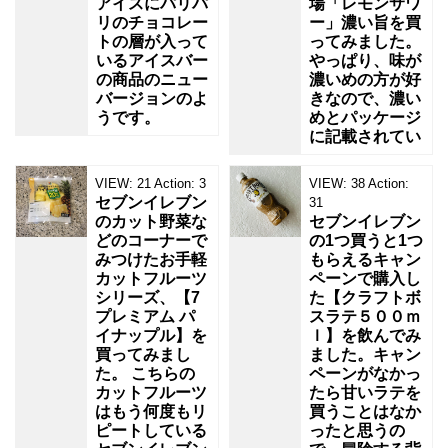
アイスにパリパ
場「レモンサワ
リのチョコレー
ー」濃い旨を買
トの層が入って
ってみました。
いるアイスバー
やっぱり、味が
の商品のニュー
濃いめの方が好
バージョンのよ
きなので、濃い
うです。
めとパッケージ
に記載されてい
VIEW:
21
Action:
3
VIEW:
38
Action:
セブンイレブン
31
のカット野菜な
セブンイレブン
どのコーナーで
の1つ買うと1つ
みつけたお手軽
もらえるキャン
カットフルーツ
ペーンで購入し
シリーズ、【7
た【クラフトボ
プレミアム パ
スラテ５００ｍ
イナップル】を
ｌ】を飲んでみ
買ってみまし
ました。キャン
た。 こちらの
ペーンがなかっ
カットフルーツ
たら甘いラテを
はもう何度もリ
買うことはなか
ピートしている
ったと思うの