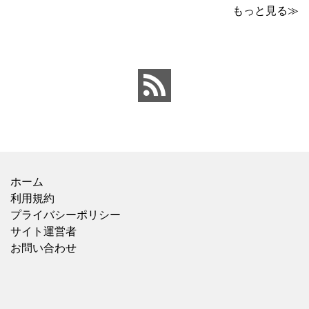
パックの冷タオルの横に
わいで、食欲がないとき
もっと見る≫
並んでいて、こちらはバ
でもおすすめ！ 5種の具
ラで1本で売っていまし
材は、鶏肉、にんじん、
た。 【価格：88円(税
きくらげ、玉子、もやし
込)】でした。 ビオレのも
がバランスよく入ってい
のが20×46cmサイズなの
ました。春雨のつるっと
と比べ
した食感と、具材
ホーム
利用規約
プライバシーポリシー
サイト運営者
お問い合わせ