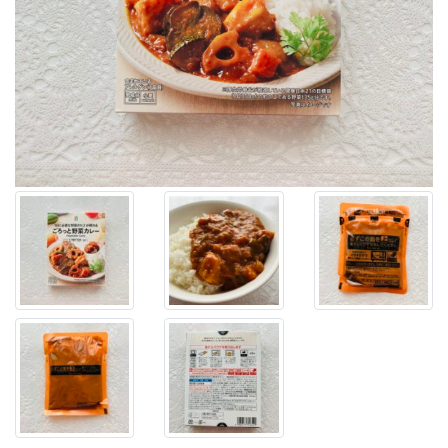
レ
ト
ル
ト
カ
レ
ー
を
発
見！
セ
ブ
ン
プ
レ