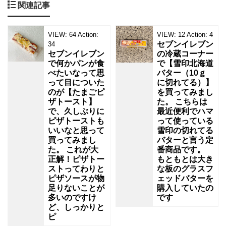
関連記事
い
野
菜
も
VIEW:
64
Action:
VIEW:
12
Action:
4
入
セブンイレブン
34
っ
セブンイレブン
の冷蔵コーナー
で何かパンが食
で【雪印北海道
べたいなって思
バター（10ｇ
って目についた
に切れてる）】
のが【たまごピ
を買ってみまし
ザトースト】
た。 こちらは
で、久しぶりに
最近便利でハマ
ピザトーストも
って使っている
いいなと思って
雪印の切れてる
買ってみまし
バターと言う定
た。 これが大
番商品です。
正解！ピザトー
もともとは大き
ストってわりと
な板のグラスフ
ピザソースが物
ェッドバターを
足りないことが
購入していたの
多いのですけ
です
ど、しっかりと
ピ