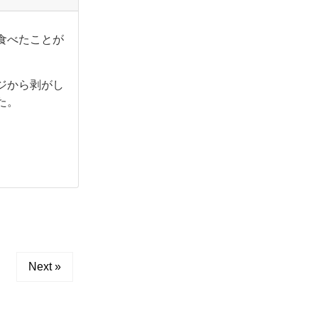
食べたことが
ジから剥がし
た。
Next »