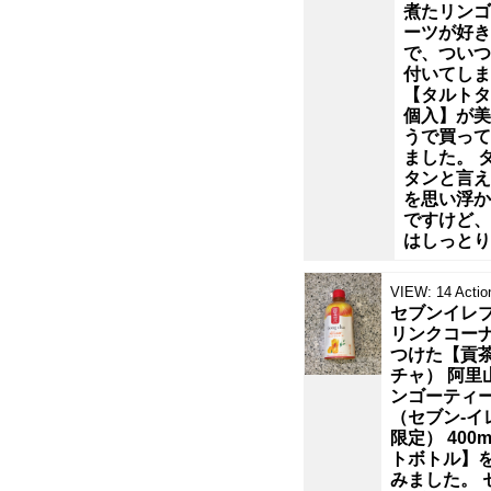
く
煮たリンゴ
ーツが好き
買
で、ついつ
付いてしま
【タルトタ
う
個入】が美
うで買って
の
ました。 
タンと言え
を思い浮か
で
ですけど、
はしっとり
す
VIEW:
14
Actio
が、
セブンイレ
リンクコー
つけた【貢
今
チャ） 阿里
ンゴーティ
回
（セブン‐イ
限定） 400m
トボトル】
初
みました。 