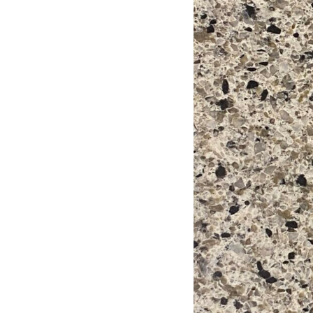
ン
の
お
に
ぎ
り
コ
ー
ナ
ー