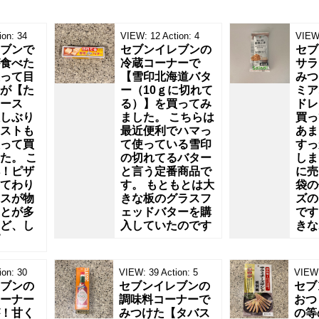
ion:
34
VIEW:
12
Action:
4
VIEW
ブンで
セブンイレブンの
セブ
食べた
冷蔵コーナーで
サラ
って目
【雪印北海道バタ
みつ
が【た
ー（10ｇに切れて
ミア
ース
る）】を買ってみ
ドレ
しぶり
ました。 こちらは
買っ
ストも
最近便利でハマっ
あま
って買
て使っている雪印
すっ
た。 こ
の切れてるバター
しま
！ピザ
と言う定番商品で
に売
てわり
す。 もともとは大
袋の
スが物
きな板のグラスフ
ズの
とが多
ェッドバターを購
です
ど、し
入していたのです
きな
ion:
30
VIEW:
39
Action:
5
VIEW
ブンの
セブンイレブンの
セブ
ーナー
調味料コーナーで
おつ
！甘く
みつけた【タバス
の等