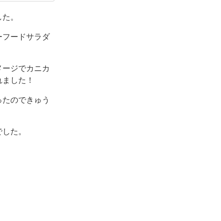
きるようになり
した。
ーフードサラダ
メージでカニカ
れました！
ったのできゅう
でした。