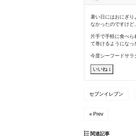
な
い
ン
の
暑
暑い日にはおにぎり
で
い
の
す
なかったのですけど
日
が
に
、
片手で手軽に食べら
納
は
レ
て巻けるようになっ
お
ビ
に
豆
ュ
今度シーフードサラ
ぎ
ー
り
を
巻
よ
いいね
見
1
り
た
も
ら
き
、
美
巻
味
セブンイレブン
な
き
し
寿
司
ど
« Prev
が
食
の
べ
た
関連記事