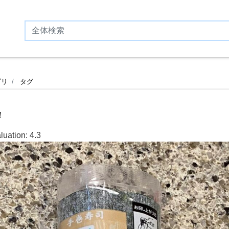
ゴリ
タグ
！
luation:
4.3