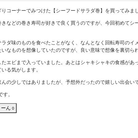
メインです。 ついいつも同じものを買いがちなので、冒険で
ぎりコーナーでみつけた【シーフードサラダ巻】を買ってみま
巻きなどの巻き寿司が好きで良く買うのですが、今回初めてシ
サラダ味のものを食べたことがなく、なんとなく回転寿司のイ
たいなものを想像していたのですが、良い意味で想像を裏切ら
したエビまで入っていました。あとはシャキシャキの食感があ
ている気がします。
ほんの少しではありましたが、予想外だったので嬉しい出会い
】です。
うーん
0