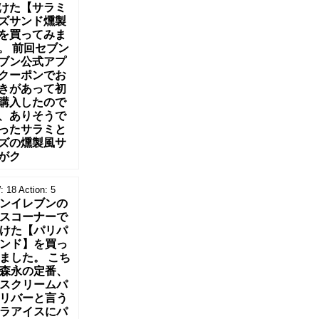
けた【サラミ
ズサンド燻製
を買ってみま
。 前回セブン
ブン公式アプ
クーポンでお
きがあって初
購入したので
、ありそうで
ったサラミと
ズの燻製風サ
がク
:
18
Action:
5
ンイレブンの
スコーナーで
けた【パリパ
ンド】を買っ
ました。 こち
森永の定番、
スクリームパ
リバーと言う
ラアイスにパ