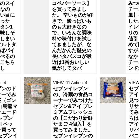
のスイ
コペパーソース】
みつ
なの
を買ってみまし
チー
い目に
た。 辛いものが好
風】
った
きで、酸っぱいも
した
タン1
のも大好きなの
イレ
味しそ
で、いろんな調味
リの
しまい
料や味付けを試し
値引
タルトタ
てきましたが、な
めて
ばパイ
んだかんだ歴史の
すが
べるの
長いタバスコが最
なか
こちら
近は1番おいしい
チー
し
気がしてタバ
ンド
n:
4
VIEW:
11
Action:
4
VIEW
ブンのド
セブンイレブン
セブ
ナーでみ
の、冷蔵の食品コ
アイ
茶（ゴン
ーナーでみつけた
見つ
山烏龍マ
セブン&アイ プレ
リサ
ーエード
ミアムフレッシュ
てみ
レブン
の【こだわり新鮮
らは
l ペッ
たまご 4個入】を
アイ
を買って
買ってみました。
リパ
セブンイ
セブンイレブンの
バニ