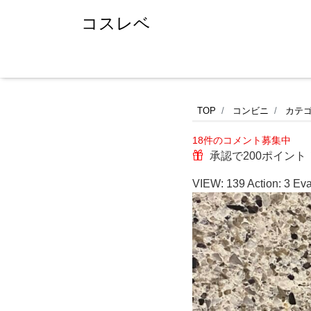
コスレベ
セ
TOP
コンビニ
カテ
18件のコメント募集中
ブ
承認で200ポイント
ン
VIEW:
139
Action:
3
Eva
イ
レ
ブ