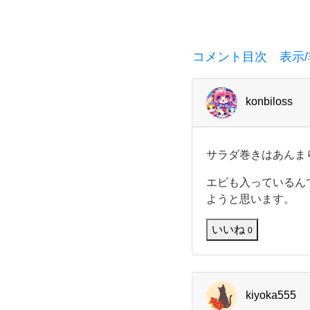
み
ま
コメント目次 表示/
し
た。
konbiloss
セ
サ
サラダ巻きはあんま
ブ
ラ
ダ
エビも入っているん
巻
ン
ようと思います。
き
は
いいね
イ
0
あ
ん
ま
レ
り
食
kiyoka555
ブ
べ