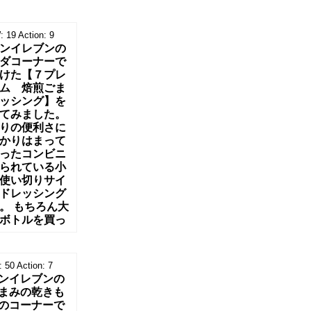
:
19
Action:
9
ンイレブンの
ダコーナーで
けた【７プレ
ム 焙煎ごま
ッシング】を
てみました。
りの便利さに
かりはまって
ったコンビニ
られている小
使い切りサイ
ドレッシング
。 もちろん大
ボトルを買っ
:
50
Action:
7
ンイレブンの
まみの乾きも
のコーナーで