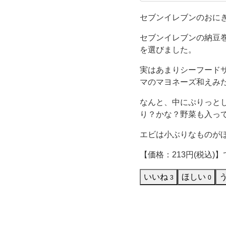
ーマートが
ド
たい！！！
セブンイレブンのおに
サ
セブンイレブンの納豆
を選びました。
ラ
実はあまりシーフード
ダ
マのマヨネーズ和えみ
なんと、中にぷりっと
巻】
り？かな？野菜も入っ
を
エビは小ぶりなものが
買
【価格：213円(税込)
っ
いいね
ほしい
3
0
て