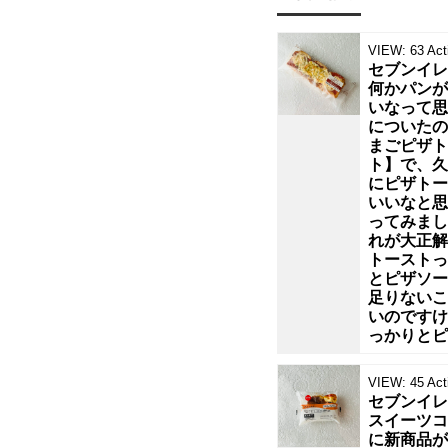
く
巻
な
り
VIEW:
63
Act
き
ま
セブンイレ
す
何かパンが
。
いなって思
寿
シ
についたの
ー
まごピザト
司
フ
ト】で、久
にピザトー
いいなと思
が
ってみまし
れが大正解
好
トーストっ
とピザソー
足りないこ
き
いのですけ
っかりとピ
で
VIEW:
45
Act
良
セブンイレ
スイーツコ
に新商品が