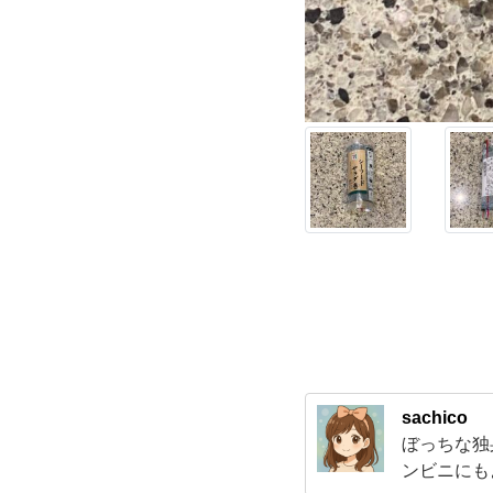
で
み
つ
け
た
【シ
ー
フ
sachico
ぼっちな独
ー
ンビニにも