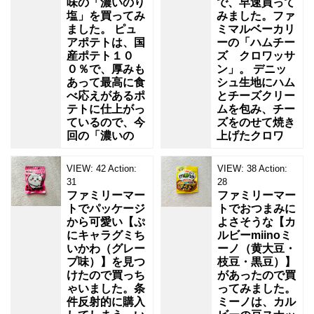
味の「濃いのり
で、早速買って
塩」を買ってみ
みました。ファ
ました。 ピュ
ミマルベーカリ
アポテトは、国
ーの「ハムチー
産ポテト１０
ズ クロワッサ
０％で、厚みも
ン」。 デニッ
あって最高に食
シュ生地にハム
べ応えがあるポ
とチーズクリー
テトに仕上がっ
ムを包み、チー
ているので、今
ズをのせて焼き
回の「濃いの
上げたクロワ
VIEW:
42
Action:
VIEW:
38
Action:
31
28
ファミリーマー
ファミリーマー
トでパッケージ
トでおつまみに
から可愛い【ぷ
よさそうな【カ
にキャラグミち
ルビーmiinoミ
いかわ（グレー
ーノ（黄大豆・
プ味）】を見つ
枝豆・黒豆）】
けたので買っち
があったので買
ゃいました。条
ってみました。
件反射的に購入
ミーノは、カル