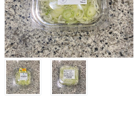
野
菜
コ
ー
ナ
ー
に
あ
る
【そ
の
ま
ま
使
え