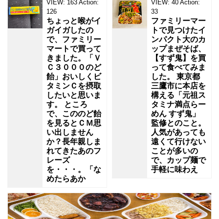
VIEW:
163
Action:
VIEW:
40
Action:
126
33
ちょっと喉がイ
ファミリーマー
ガイガしたの
トで見つけたイ
で、ファミリー
ンパクト大のカ
マートで買って
ップまぜそば、
きました。「Ｖ
【すず鬼】を買
Ｃ３０００のど
って食べてみま
飴」おいしくビ
した。 東京都
タミンＣを摂取
三鷹市に本店を
したいと思いま
構える「元祖ス
す。 ところ
タミナ満点らー
で、こののど飴
めん すず鬼」
を見るとＣＭ思
監修とのこと。
い出しません
人気があっても
か？長年親しま
遠くて行けない
れてきたあのフ
ことが多いの
レーズ
で、カップ麺で
を・・・。「な
手軽に味わえ
めたらあか