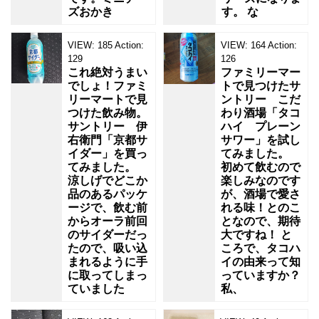
ズおかき
す。 な
VIEW:
185
Action:
VIEW:
164
Action:
129
126
これ絶対うまい
ファミリーマー
でしょ！ファミ
トで見つけたサ
リーマートで見
ントリー こだ
つけた飲み物。
わり酒場「タコ
サントリー 伊
ハイ プレーン
右衛門「京都サ
サワー」を試し
イダー」を買っ
てみました。
てみました。
初めて飲むので
涼しげでどこか
楽しみなのです
品のあるパッケ
が、酒場で愛さ
ージで、飲む前
れる味！とのこ
からオーラ前回
となので、期待
のサイダーだっ
大ですね！ と
たので、吸い込
ころで、タコハ
まれるように手
イの由来って知
に取ってしまっ
っていますか？
ていました
私、