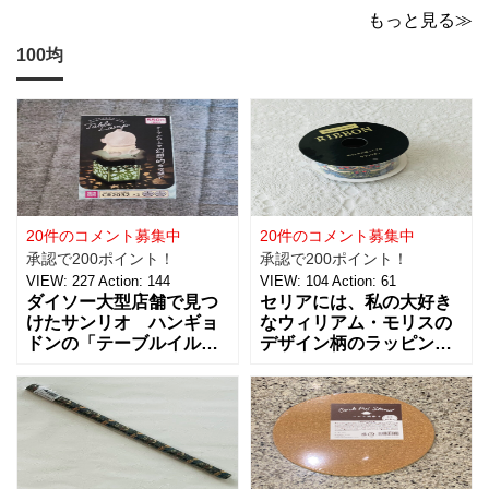
いでに買っちゃいますよね！？
もっと見る≫
100均
20件のコメント募集中
20件のコメント募集中
承認で200ポイント！
承認で200ポイント！
VIEW:
227
Action:
144
VIEW:
104
Action:
61
ダイソー大型店舗で見つ
セリアには、私の大好き
けたサンリオ ハンギョ
なウィリアム・モリスの
ドンの「テーブルイルミ
デザイン柄のラッピング
ネーション」税込５５０
グッズがたくさんあるん
円を買ってきました。 パ
です！【サテンリボンマ
ーティーのテーブルデコ
スターピースコレクショ
レーションやおやすみ前
ン/WM】もとっても素敵
のリラックスタイムに良
なので、紹介しますね。
さそうな商品で、あの
サテンリボンの材質は、
「ハンギョドン」がデザ
ポリエステル。サイズ