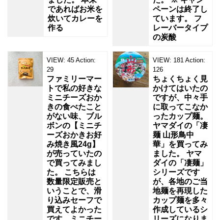
であればお米を
ペーンは終了し
炊いてカレーを
ています。 フ
作る
レーバータイプ
の炭酸
VIEW:
45
Action:
VIEW:
181
Action:
29
126
ファミリーマー
ちょくちょく見
トで私の好きな
かけてはいたの
ミニチーズおか
ですが、中々手
きの食べたこと
に取ってこなか
がない味、ブル
ったカップ麺。
ボンの【ミニチ
ヤマダイの「凄
ーズおかきお好
麺 山形鳥中
み焼き風24g】
華」を買ってみ
が売っていたの
ました。 ヤマ
で買ってみまし
ダイの「凄麺」
た。 こちらは
シリーズです
数量限定販売と
が、各地のご当
いうことで、滑
地麺を再現した
り込みセーフで
カップ麺を多々
買えてよかった
作成しているシ
です。ミニチー
リーズになりま