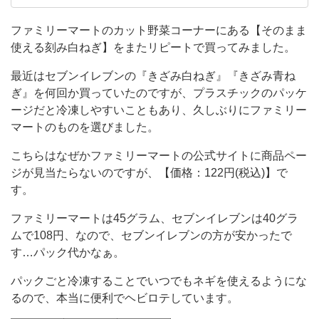
っ
にもよくお世話になっています。 よく行くコン
ビニはセブンイレブン・ファミリーマートがメ
て
ファミリーマートのカット野菜コーナーにある【そのまま
インです。 ついいつも同じものを買いがちなの
使える刻み白ねぎ】をまたリピートで買ってみました。
み
で、冒険できるようになりたい！！！
ま
最近はセブンイレブンの『きざみ白ねぎ』『きざみ青ね
し
ぎ』を何回か買っていたのですが、プラスチックのパッケ
ージだと冷凍しやすいこともあり、久しぶりにファミリー
た。
マートのものを選びました。
最
こちらはなぜかファミリーマートの公式サイトに商品ペー
近
ジが見当たらないのですが、【価格：122円(税込)】で
は
す。
セ
ファミリーマートは45グラム、セブンイレブンは40グラ
ブ
ムで108円、なので、セブンイレブンの方が安かったで
ン
す…パック代かなぁ。
イ
パックごと冷凍することでいつでもネギを使えるようにな
レ
るので、本当に便利でヘビロテしています。
ブ