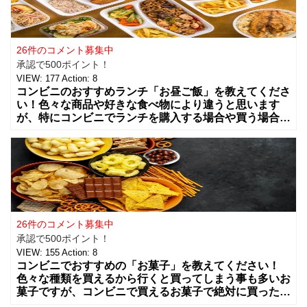
26件のコメント募集中
承認で500ポイント！
VIEW:
177
Action:
8
コンビニのおすすめランチ「お昼ご飯」を教えてくださ
い！色々な商品や好きな食べ物により違うと思います
が、特にコンビニでランチを購入する場合や買う場合に
はどんな組み合わせや食べ物を買う事が多いですか？
カップラーメンやコンビニ弁当、総菜やサラダ
26件のコメント募集中
承認で500ポイント！
VIEW:
155
Action:
8
コンビニでおすすめの「お菓子」を教えてください！
色々な種類を買えるから行くと買ってしまう事も多いお
菓子ですが、コンビニで買えるお菓子で絶対に買った方
が良いお菓子をお願いします。ちょっとした買い物のつ