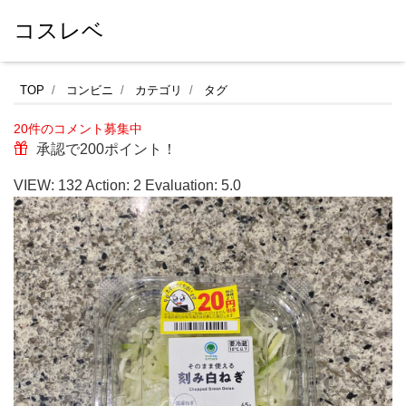
コスレベ
フ
TOP
コンビニ
カテゴリ
タグ
ァ
20件のコメント募集中
ミ
承認で200ポイント！
リ
VIEW:
132
Action:
2
Evaluation:
5.0
ー
マ
ー
ト
の
カ
ッ
ト