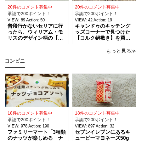
インされたライトは、
は、約幅30㎜ x
20件のコメント募集中
20件のコメント募集中
承認で200ポイント！
承認で200ポイント！
VIEW:
89
Action:
50
VIEW:
42
Action:
19
普段行かないセリアに行
キャンドゥのキッチング
ったら、ウィリアム・モ
ッズコーナーで見つけた
リスのデザイン柄の【包
【コルク鍋敷き】を買っ
装紙2Pマスターピースコ
てみました。 普段使用し
レクション/WM】があっ
ている鍋敷きは木製のも
もっと見る≫
たので即買いしてきちゃ
のなので、できれば似た
コンビニ
いました。買えないと思
ような木製のものが欲し
っていたので嬉しい。 サ
かったのですが、さすが
イズは、約幅760㎜ x 高
に100円ショップの100円
さ530㎜。2枚入っている
商品にはなかったため、
ので
こちらのコル
18件のコメント募集中
18件のコメント募集中
承認で200ポイント！
承認で200ポイント！
VIEW:
978
Action:
190
VIEW:
897
Action:
32
ファミリーマート「3種類
セブンイレブンにあるキ
のナッツが楽しめる ナ
ューピーマヨネーズ50g