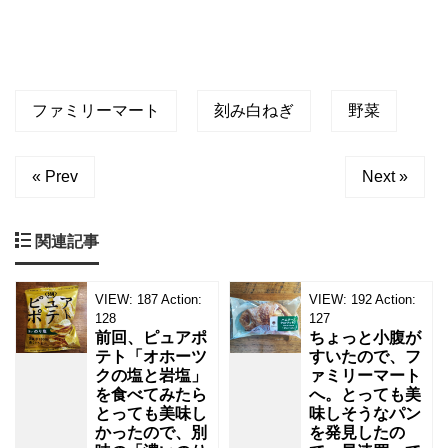
ファミリーマート
刻み白ねぎ
野菜
« Prev
Next »
関連記事
VIEW:
187
Action:
VIEW:
192
Action:
128
127
前回、ピュアポ
ちょっと小腹が
テト「オホーツ
すいたので、フ
クの塩と岩塩」
ァミリーマート
を食べてみたら
へ。とっても美
とっても美味し
味しそうなパン
かったので、別
を発見したの