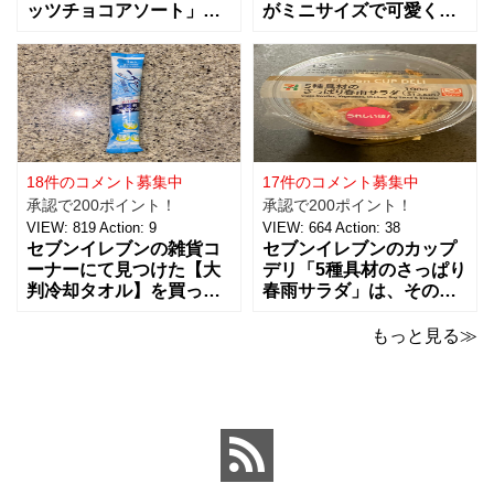
ッツチョコアソート」を
がミニサイズで可愛く
ご紹介。おつまみとし
て、思わず買っちゃいま
て、ワインに合わせた
した。 お味は容器が小さ
り、ちょっとした休憩時
くなっただけで、定番と
間にもおすすめ！！ 税込
同じ味で美味しいです。
238円で、３種類（アー
マヨネーズは好みがそれ
モンド、ピーナッツ、ヘ
ぞれあるようなのですけ
ーゼルナッツ）×４個ずつ
ど、私はキューピー派。
入ったチョコアソ
ただここ最近は健
18件のコメント募集中
17件のコメント募集中
承認で200ポイント！
承認で200ポイント！
VIEW:
819
Action:
9
VIEW:
664
Action:
38
セブンイレブンの雑貨コ
セブンイレブンのカップ
ーナーにて見つけた【大
デリ「5種具材のさっぱり
判冷却タオル】を買って
春雨サラダ」は、その名
みました。 ビオレの5本
のとおりさっぱりした味
パックの冷タオルの横に
わいで、食欲がないとき
もっと見る≫
並んでいて、こちらはバ
でもおすすめ！ 5種の具
ラで1本で売っていまし
材は、鶏肉、にんじん、
た。 【価格：88円(税
きくらげ、玉子、もやし
込)】でした。 ビオレのも
がバランスよく入ってい
のが20×46cmサイズなの
ました。春雨のつるっと
と比べ
した食感と、具材