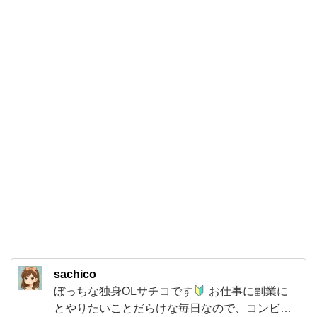
る
刻
み
白
ね
ぎ】
を
ま
た
リ
ピ
ー
ト
sachico
で
ぼっちな独身OLサチコです
お仕事に副業に
買
とやりたいことだらけな毎日なので、コンビニ