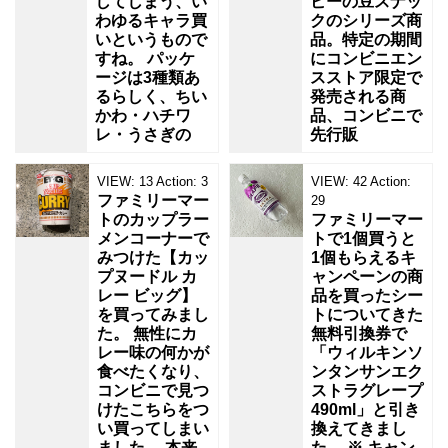
してしまう、い
ビーの豆スナッ
わゆるキャラ買
クのシリーズ商
いというもので
品。特定の期間
すね。 パッケ
にコンビニエン
ージは3種類あ
スストア限定で
るらしく、ちい
発売される商
かわ・ハチワ
品、コンビニで
レ・うさぎの
先行販
VIEW:
13
Action:
3
VIEW:
42
Action:
ファミリーマー
29
トのカップラー
ファミリーマー
メンコーナーで
トで1個買うと
みつけた【カッ
1個もらえるキ
プヌードル カ
ャンペーンの商
レー ビッグ】
品を買ったシー
を買ってみまし
トについてきた
た。 無性にカ
無料引換券で
レー味の何かが
「ウィルキンソ
食べたくなり、
ンタンサンエク
コンビニで見つ
ストラグレープ
けたこちらをつ
490ml」と引き
い買ってしまい
換えてきまし
ました。 本来
た。 ※ キャン