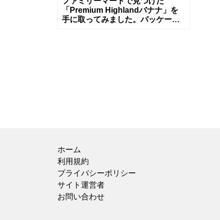
ファミリーマートで見つけた
「Premium Highlandバナナ」を
手に取ってみました。パッケージ
には“標高800mの高地栽培”とあ
り、見た目からも普通のバナ
ホーム
利用規約
プライバシーポリシー
サイト運営者
お問い合わせ