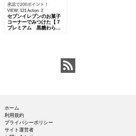
承認で200ポイント！
VIEW:
121
Action:
2
セブンイレブンのお菓子
コーナーでみつけた【７
プレミアム 黒糖わら
び】を買ってみました。
前回、セブンイレブンが
ゴンチャのコラボドリン
クを販売した際に、ゴン
チャミ
ホーム
利用規約
プライバシーポリシー
サイト運営者