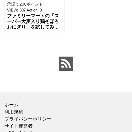
承認で200ポイント！
VIEW:
307
Action:
3
ファミリーマートの「ス
ーパー大麦入り鶏そぼろ
おにぎり」を試してみま
した。 まず、ごはんにス
ーパー大麦がたっぷり混
ぜ込まれているのが見た
目から分かって、食物繊
維を
ホーム
利用規約
プライバシーポリシー
サイト運営者