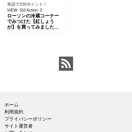
承認で200ポイント！
VIEW:
310
Action:
2
ローソンの冷蔵コーナー
でみつけた【紅しょう
が】を買ってみました。
紅しょうががとにかく大
好きなので、たくさん食
べたくて、いつもは自分
で家で作るようにしてい
るので
ホーム
利用規約
プライバシーポリシー
サイト運営者