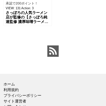
承認で200ポイント！
VIEW:
131
Action:
3
さっぽろの人気ラーメン
店が監修の【さっぽろ純
連監修 濃厚味噌ラーメ
ン】をファミマで購入。
○ファミリーマート 258
円税抜 札幌の人気ラーメ
ン店である【純連】が
ホーム
利用規約
プライバシーポリシー
サイト運営者