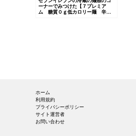
セブンイレブンの冷蔵の麺類のコ
ーナーでみつけた【７プレミア
ム 糖質０ｇ低カロリー麺 辛麺
スープ付き】を買ってみました。
宮崎辛麺が大好き！辛いものが大
好き！なわ
ホーム
利用規約
プライバシーポリシー
サイト運営者
お問い合わせ