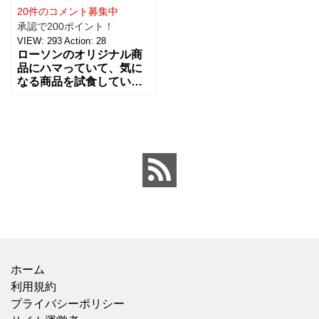
20件のコメント募集中
承認で200ポイント！
VIEW:
293
Action:
28
ローソンのオリジナル商
品にハマっていて、気に
なる商品を試食している
のですけど、「国産かぼ
ちゃのサラダ」の国産と
いう表示に惹かれて買っ
てみました。 内容量は
70g
ホーム
利用規約
プライバシーポリシー