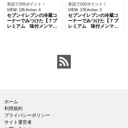
承認で200ポイント！
承認で200ポイント！
VIEW:
135
Action:
4
VIEW:
178
Action:
2
セブンイレブンの冷蔵コ
セブンイレブンの冷蔵コ
ーナーでみつけた【７プ
ーナーでみつけた【７プ
レミアム 味付メンマ７
レミアム 味付メンマ７
０ｇ】を買ってみまし
０ｇ】を買ってみまし
た。 何度か購入してい
た。 前回おうちラーメン
て、今回もおうちラーメ
の際に、こちらを買うつ
ンのタイミングに合わせ
もりが間違って『穂先メ
てリピー
ンマ』
ホーム
利用規約
プライバシーポリシー
サイト運営者