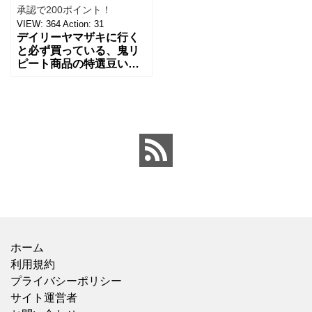
承認で200ポイント！
VIEW:
364
Action:
31
デイリーヤマザキに行く
と必ず買っている、鬼リ
ピート商品の特選豆いっ
ぱいよもぎ大福。こちら
の商品はデイリーヤマザ
キでしか取り扱いがない
とのこと。どうりで探し
ても他
ホーム
利用規約
プライバシーポリシー
サイト運営者