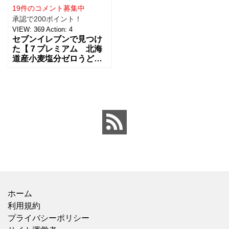
19件のコメント募集中
承認で200ポイント！
VIEW:
369
Action:
4
セブンイレブンで見つけ
た【７プレミアム 北海
道産小麦塩分ゼロうど
ん】を買ってみました。
セブンイレブンのチルド
の麺類のコーナーで、
『塩分ゼロ』の文字が目
立ってい
ホーム
利用規約
プライバシーポリシー