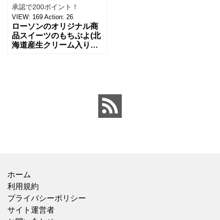
承認で200ポイント！
VIEW:
169
Action:
26
ローソンのオリジナル商
品スイーツのもちぷよ(北
海道産生クリーム入りミ
ルククリーム)が美味しす
ぎて、即リピート決定。
もちもちもっちりとした
弾力と歯ごたえがが癖に
な
ホーム
利用規約
プライバシーポリシー
サイト運営者