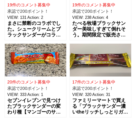
19件のコメント募集中
19件のコメント募集中
承認で200ポイント！
承認で200ポイント！
VIEW:
131
Action:
2
VIEW:
238
Action:
4
まさに禁断のコラボでし
たべる牧場ブラックサン
た。シュークリームとブ
ダー美味しすぎて倒れそ
ラックサンダーがコラ
う。期間限定で販売され
ボ！ 美味しすぎて半端無
ていたと思うので買えた
かったです。 あの大人気
方はラッキーだと思いま
のブラックサンダーがシ
す。 ただでさえ美味し
ュークリームになると
い、あのたべる牧場とチ
は、
ョコレ
20件のコメント募集中
17件のコメント募集中
承認で200ポイント！
承認で200ポイント！
VIEW:
333
Action:
1
VIEW:
320
Action:
31
セブンイレブンで見つけ
ファミリーマートで買え
たブラックサンダーの変
る「ブラックサンダー濃
わり種【マンゴーのサン
いtheリッチしっとりガト
ダー】を買ってみまし
ーショコラ」は、ザクザ
た。 ブラックサンダーが
クしないブラックサンダ
いろんな期間限定のお味
ーって感じでした！ ガト
を出していることは知っ
ーショコラと名乗るのは