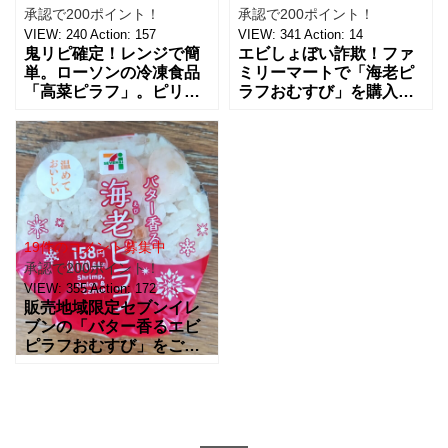
承認で200ポイント！
承認で200ポイント！
VIEW:
240
Action:
157
VIEW:
341
Action:
14
鬼リピ確定！レンジで簡
エビしょぼい詐欺！ファ
単。ローソンの冷凍食品
ミリーマートで「海老ピ
「高菜ピラフ」。ピリ辛
ラフおむすび」を購入し
高菜のうま味とごま油が
たのでレビューです。 パ
最高に相性抜群なピラフ
ッケージはシンプルなが
に仕上がっています。 普
ら、ぷりっとした海老の
段、ローソンにあまり行
ビジュアルが目を引きま
かな
す。
19件のコメント募集中
承認で200ポイント！
VIEW:
355
Action:
172
販売地域限定セブンイレ
ブンの「バター香るエビ
ピラフおむすび」をご紹
介します。ホームページ
の情報によると販売地域
限定と記載されています
が、私の住んでいる地域
は記載