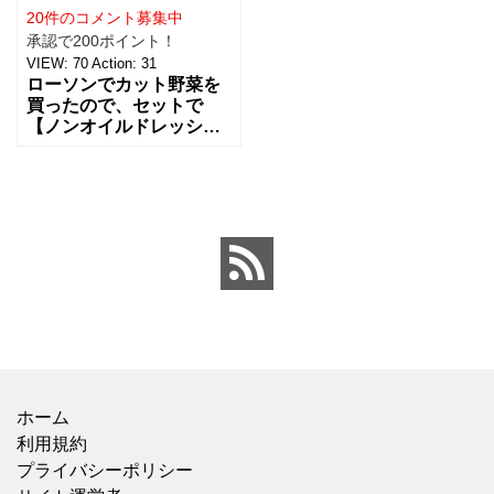
20件のコメント募集中
承認で200ポイント！
VIEW:
70
Action:
31
ローソンでカット野菜を
買ったので、セットで
【ノンオイルドレッシン
グ香味青じそ】も買って
みました。唐揚げ弁当も
一緒に買ったので、ドレ
ッシングはさっぱり系を
チョイス
ホーム
利用規約
プライバシーポリシー