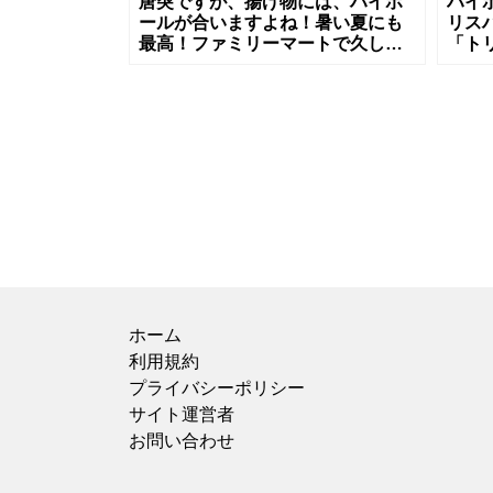
唐突ですが、揚げ物には、ハイボ
ハイ
ールが合いますよね！暑い夏にも
リス
最高！ファミリーマートで久しぶ
「ト
りに見かけたので買ってみまし
いめ
た。サントリー「トリス ハイボ
ボー
ール」 暑す
した
ホーム
利用規約
プライバシーポリシー
サイト運営者
お問い合わせ