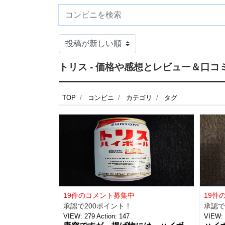
トリス - 価格や感想とレビュー＆口コ
TOP
コンビニ
カテゴリ
タグ
19件のコメント募集中
19件
承認で200ポイント！
承認で
VIEW:
279
Action:
147
VIEW: