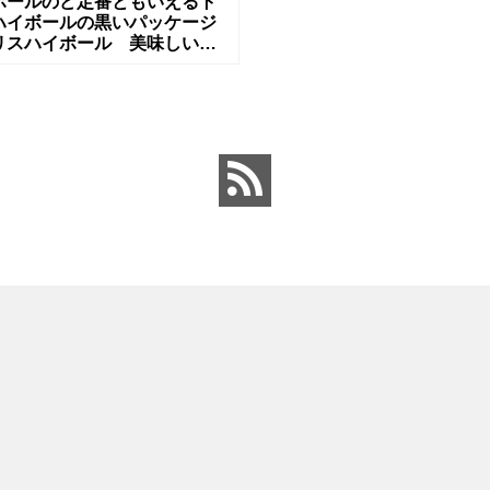
ボールのど定番ともいえるト
ハイボールの黒いパッケージ
リスハイボール 美味しい濃
」 先日、久ぶりにトリスハイ
ルを飲んだので、飲み比べを
くな