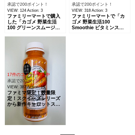
承認で200ポイント！
承認で200ポイント！
VIEW:
124
Action:
3
VIEW:
318
Action:
3
ファミリーマートで購入
ファミリーマートで「カ
した「カゴメ 野菜生活
ゴメ 野菜生活100
100 グリーンスムージ
Smoothie ビタミンスム
ー」。朝食代わりやちょ
ージー」を見つけて、朝
っと小腹が空いたときに
のドリンク用に買ってみ
ぴったりな1本です。 特
ました！ スムージー系は
に食欲がない日でも、こ
ドロッとしたタイプ
れ
17件のコメント募集中
承認で200ポイント！
VIEW:
387
Action:
13
ファミマ限定！数量限
定！スクイーズシリーズ
から新作キャロットスム
ージーが新発売。食物繊
維たっぷりの贅沢スムー
ジー。 金額：288円（税
込） カロリー：131kc