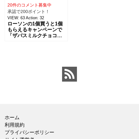
20件のコメント募集中
承認で200ポイント！
VIEW:
63
Action:
32
ローソンの1個買うと1個
もらえるキャンペーンで
「ザバスミルクチョコレ
ート」を購入してみまし
た。こちらはドリンクタ
イプの本格プロテイン
で、実はずっと気になっ
ていた
ホーム
利用規約
プライバシーポリシー