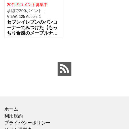
20件のコメント募集中
承認で200ポイント！
VIEW:
125
Action:
1
セブンイレブンのパンコ
ーナーでみつけた【もっ
ちり食感のメープルナッ
ツベーグル】を買ってみ
ました。 セブンイレブン
ではじめてベーグルを見
かけたので、ベーグル好
きと
ホーム
利用規約
プライバシーポリシー