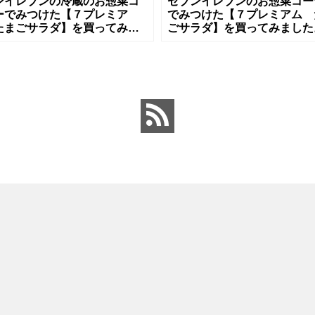
ンイレブンの冷蔵のお惣菜コ
セブンイレブンのお惣菜コー
ーでみつけた【７プレミア
でみつけた【７プレミアム 
たまごサラダ】を買ってみま
ごサラダ】を買ってみました
。 何回目かわからないくらい
ブンイレブンには、プライベ
ピートです。セブンイレブン
ブランドのパウチのお惣菜が
でも特
にたくさ