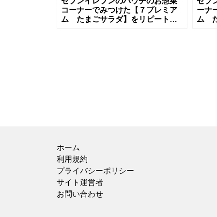
セブンイレブンのパウチのお惣菜
セブ
コーナーでみつけた【７プレミア
ーナ
ム たまごサラダ】をリピートで
ム 
買ってみました。 何度リピートし
した
たかわからないほどにリピートし
のリ
ているお
の中
ホーム
利用規約
プライバシーポリシー
サイト運営者
お問い合わせ