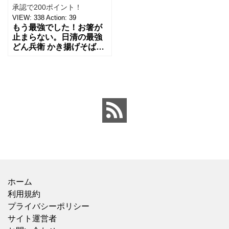
承認で200ポイント！
VIEW:
338
Action:
39
もう最強でした！お箸が
止まらない。日清の最強
どん兵衛 かき揚げそば、
どこに売ってる？買え
る？コンビニ・セブンイ
レブンまでぜひ駆け込み
ください！ 年末年始に食
べた
ホーム
利用規約
プライバシーポリシー
サイト運営者