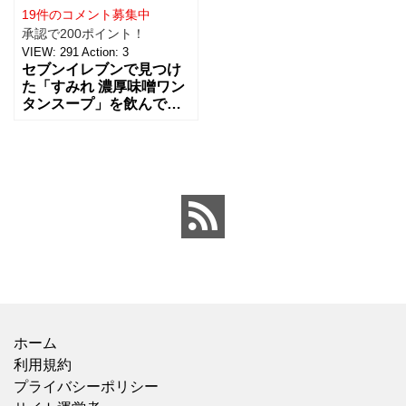
19件のコメント募集中
承認で200ポイント！
VIEW:
291
Action:
3
セブンイレブンで見つけ
た「すみれ 濃厚味噌ワン
タンスープ」を飲んでみ
ました！ まず、お湯を注
いだ瞬間に味噌の香ばし
い香りがふわっと広がっ
て、かなり食欲をそそら
れ
ホーム
利用規約
プライバシーポリシー