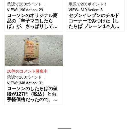
承認で200ポイント！
承認で200ポイント！
VIEW:
196
Action:
29
VIEW:
310
Action:
3
ローソンのオリジナル商
セブンイレブンのチルド
品の「辛子マヨしたら
コーナーでみつけた【し
ば」が、さっぱりして美
たらば プレーン 1本入】
味しそうだったので買っ
をリピートで買ってみま
てみました。最近のコン
した。 女性は特に、普通
ビニは品揃えがスーパー
に食事をしているだけで
マーケット並みになって
は、1日あたりの必要な
きて、何
20件のコメント募集中
承認で200ポイント！
VIEW:
348
Action:
31
ローソンのしたらばの値
段が127円（税込）とお
手軽価格だったので、購
入してみました。ローソ
ンのオリジナル商品なん
ですね。 ローソンのホー
ムページの紹介では、
「茹