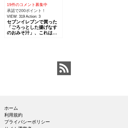
19件のコメント募集中
承認で200ポイント！
VIEW:
319
Action:
3
セブンイレブンで買った
「ごろっとした揚げなす
のおみそ汁」、これはフ
リーズドライのレベルの
高さに驚かされる一杯で
した！ お湯を注いだだけ
とは思えないくらい、揚
げな
ホーム
利用規約
プライバシーポリシー