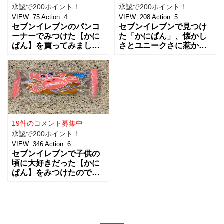
承認で200ポイント！
承認で200ポイント！
VIEW:
75
Action:
4
VIEW:
208
Action:
5
セブンイレブンのパンコ
セブンイレブンで見つけ
ーナーでみつけた【かに
た「かにぱん」、懐かし
ぱん】を買ってみまし
さとユニークさに惹かれ
た。 先日子供の頃ぶりに
て思わず手に取りまし
買って食べて、記憶の味
た。 見た目はその名の通
よりも何倍も美味しく感
り、かにの形を模したか
じてびっくりしました。
わいらしいフォルム。脚
普通
の部分
19件のコメント募集中
承認で200ポイント！
VIEW:
346
Action:
6
セブンイレブンで子供の
頃に大好きだった【かに
ぱん】をみつけたので、
懐かしくなってつい買っ
てしまいました。 子供の
頃、なぜか大好きだった
かにぱんは、カニのデザ
イン