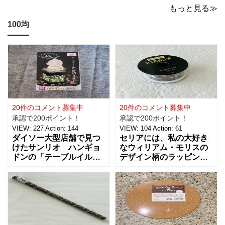
いでに買っちゃいますよね！？
もっと見る≫
100均
20件のコメント募集中
20件のコメント募集中
承認で200ポイント！
承認で200ポイント！
VIEW:
227
Action:
144
VIEW:
104
Action:
61
ダイソー大型店舗で見つ
セリアには、私の大好き
けたサンリオ ハンギョ
なウィリアム・モリスの
ドンの「テーブルイルミ
デザイン柄のラッピング
ネーション」税込５５０
グッズがたくさんあるん
円を買ってきました。 パ
です！【サテンリボンマ
ーティーのテーブルデコ
スターピースコレクショ
レーションやおやすみ前
ン/WM】もとっても素敵
のリラックスタイムに良
なので、紹介しますね。
さそうな商品で、あの
サテンリボンの材質は、
「ハンギョドン」がデザ
ポリエステル。サイズ