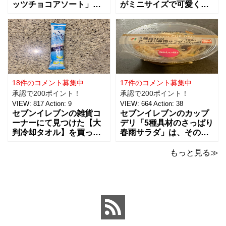
ッツチョコアソート」を
がミニサイズで可愛く
ご紹介。おつまみとし
て、思わず買っちゃいま
て、ワインに合わせた
した。 お味は容器が小さ
り、ちょっとした休憩時
くなっただけで、定番と
間にもおすすめ！！ 税込
同じ味で美味しいです。
238円で、３種類（アー
マヨネーズは好みがそれ
モンド、ピーナッツ、ヘ
ぞれあるようなのですけ
ーゼルナッツ）×４個ずつ
ど、私はキューピー派。
入ったチョコアソ
ただここ最近は健
18件のコメント募集中
17件のコメント募集中
承認で200ポイント！
承認で200ポイント！
VIEW:
817
Action:
9
VIEW:
664
Action:
38
セブンイレブンの雑貨コ
セブンイレブンのカップ
ーナーにて見つけた【大
デリ「5種具材のさっぱり
判冷却タオル】を買って
春雨サラダ」は、その名
みました。 ビオレの5本
のとおりさっぱりした味
パックの冷タオルの横に
わいで、食欲がないとき
もっと見る≫
並んでいて、こちらはバ
でもおすすめ！ 5種の具
ラで1本で売っていまし
材は、鶏肉、にんじん、
た。 【価格：88円(税
きくらげ、玉子、もやし
込)】でした。 ビオレのも
がバランスよく入ってい
のが20×46cmサイズなの
ました。春雨のつるっと
と比べ
した食感と、具材