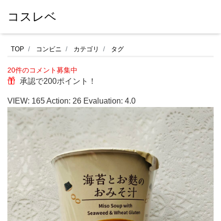
コスレベ
海
TOP
コンビニ
カテゴリ
タグ
苔
20件のコメント募集中
の
承認で200ポイント！
入
VIEW:
165
Action:
26
Evaluation:
4.0
っ
た
お
味
噌
汁
が
好