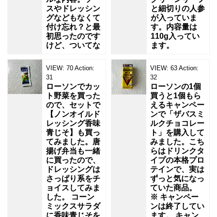
スやドレッシン
と細切りの人参
グなどもなくて
が入っていま
付け忘れ？と最
す。内容量は
初思ったのです
110g入ってい
けど、ついてな
ます。
VIEW:
70
Action:
VIEW:
63
Action:
31
32
ローソンでカッ
ローソンの1個
ト野菜を買った
買うと1個もら
ので、セットで
えるキャンペー
【ノンオイルド
ンで「ザバスミ
レッシング香味
ルクチョコレー
青じそ】も買っ
ト」を購入して
てみました。唐
みました。こち
揚げ弁当も一緒
らはドリンクタ
に買ったので、
イプの本格プロ
ドレッシングは
テインで、実は
さっぱり系をチ
ずっと気になっ
ョイスしてみま
ていた商品。
した。 コーン
※ キャンペー
ミックスサラダ
ンは終了してい
に香味青じそを
ます。 キャン