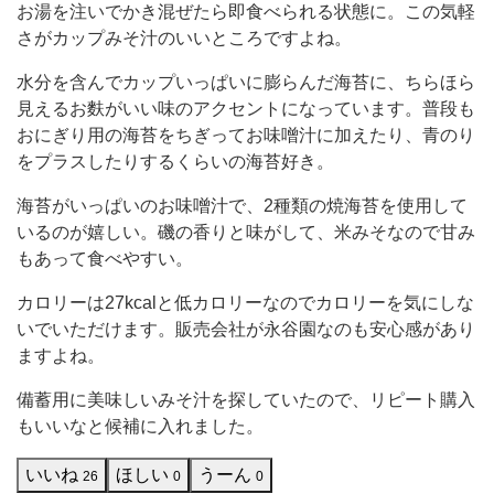
お湯を注いでかき混ぜたら即食べられる状態に。この気軽
価
さがカップみそ汁のいいところですよね。
格
は
水分を含んでカップいっぱいに膨らんだ海苔に、ちらほら
見えるお麩がいい味のアクセントになっています。普段も
118
おにぎり用の海苔をちぎってお味噌汁に加えたり、青のり
円
をプラスしたりするくらいの海苔好き。
（税
海苔がいっぱいのお味噌汁で、2種類の焼海苔を使用して
込）
いるのが嬉しい。磯の香りと味がして、米みそなので甘み
と、
もあって食べやすい。
と
カロリーは27kcalと低カロリーなのでカロリーを気にしな
て
いでいただけます。販売会社が永谷園なのも安心感があり
も
ますよね。
リ
備蓄用に美味しいみそ汁を探していたので、リピート購入
ー
もいいなと候補に入れました。
いいね
ほしい
うーん
26
0
0