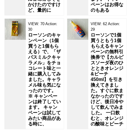
かけたのですけ
ペーンはお得な
ど、量的に
のもある
VIEW:
70
Action:
VIEW:
62
Action:
30
29
ローソンのキャ
ローソンで1個
ンペーン（1個
買うともう1個
買うと1個もら
もらえるキャン
える）で、「ザ
ペーンの無料引
バスミルクキャ
換券で【カルピ
ラメル」をチョ
スソーダ夜のひ
コレート味と一
とときオレンジ
緒に購入してみ
&ピーチ
ました。キャラ
450ml】を引き
メル味も気にな
換えてきまし
ったのです。
た。すぐに飲ま
※ キャンペー
なかったのです
ンは終了してい
けど、後日冷や
ます。 キャン
して飲んでみま
ペーンは試して
した。 一口飲
みたい商品があ
むと、オレンジ
る時に、
の酸味とピーチ