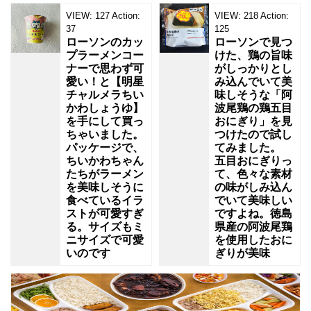
VIEW:
127
Action:
VIEW:
218
Action:
37
125
ローソンのカッ
ローソンで見つ
プラーメンコー
けた、鶏の旨味
ナーで思わず可
がしっかりとし
愛い！と【明星
み込んでいて美
チャルメラちい
味しそうな「阿
かわしょうゆ】
波尾鶏の鶏五目
を手にして買っ
おにぎり」を見
ちゃいました。
つけたので試し
パッケージで、
てみました。
ちいかわちゃん
五目おにぎりっ
たちがラーメン
て、色々な素材
を美味しそうに
の味がしみ込ん
食べているイラ
でいて美味しい
ストが可愛すぎ
ですよね。徳島
る。サイズもミ
県産の阿波尾鶏
ニサイズで可愛
を使用したおに
いのです
ぎりが美味