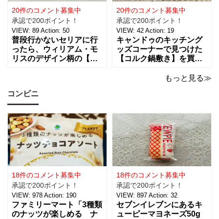
インされたライトは、
は、約幅30㎜ x
20件のコメント募集中
20件のコメント募集中
承認で200ポイント！
承認で200ポイント！
VIEW:
89
Action:
50
VIEW:
42
Action:
19
普段行かないセリアに行
キャンドゥのキッチング
ったら、ウィリアム・モ
ッズコーナーで見つけた
リスのデザイン柄の【包
【コルク鍋敷き】を買っ
装紙2Pマスターピースコ
てみました。 普段使用し
レクション/WM】があっ
ている鍋敷きは木製のも
もっと見る≫
たので即買いしてきちゃ
のなので、できれば似た
コンビニ
いました。買えないと思
ような木製のものが欲し
っていたので嬉しい。 サ
かったのですが、さすが
イズは、約幅760㎜ x 高
に100円ショップの100円
さ530㎜。2枚入っている
商品にはなかったため、
ので
こちらのコル
18件のコメント募集中
18件のコメント募集中
承認で200ポイント！
承認で200ポイント！
VIEW:
978
Action:
190
VIEW:
897
Action:
32
ファミリーマート「3種類
セブンイレブンにあるキ
のナッツが楽しめる ナ
ューピーマヨネーズ50g