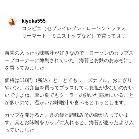
お
麩
kiyoka555
の
コンビニ（セブンイレブン・ローソン・ファミ
お
リーマート・ミニストップなど）で買って良か
み
ったおすすめしたい商品を紹介していきます！
そ
甘いものが好きなのでスイーツがメインになり
海苔の入ったお味噌汁が好きなので、ローソンのカップス
ますけど、新商品も気になるので季節限定やキ
汁」
ープコーナーに陳列されていた「海苔とお麩のおみそ汁」
ャラクターなどとのコラボ商品といった期間限
を買ってみました。
を
定の食品や飲料とかも試してみるつもりです！
買
価格は118円（税込）と、とてもリーズナブル。おにぎり
時
っ
やパン、お弁当を買ってプラスしても負担が少ないのがい
いですよね。暑い夏でもクーラーの効いた部屋にいること
て
が多いので、温かいお味噌汁を食べるとホッとします。
み
カップを開けると、具の袋と調味みその袋が入っていま
ま
す。具とお味噌をカップに入れると、海苔が思ったより入
し
っていました。
た。