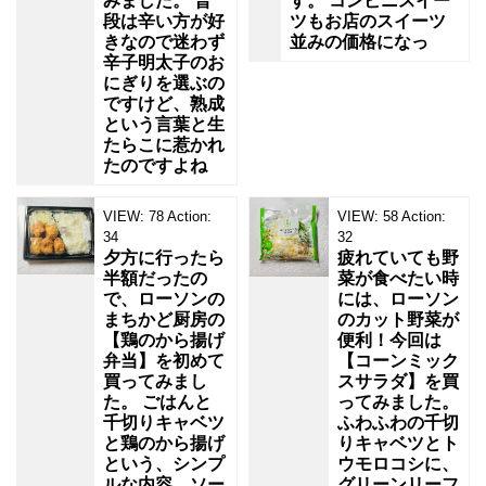
みました。 普
す。 コンビニスイー
段は辛い方が好
ツもお店のスイーツ
きなので迷わず
並みの価格になっ
辛子明太子のお
にぎりを選ぶの
ですけど、熟成
という言葉と生
たらこに惹かれ
たのですよね
VIEW:
78
Action:
VIEW:
58
Action:
34
32
夕方に行ったら
疲れていても野
半額だったの
菜が食べたい時
で、ローソンの
には、ローソン
まちかど厨房の
のカット野菜が
【鶏のから揚げ
便利！今回は
弁当】を初めて
【コーンミック
買ってみまし
スサラダ】を買
た。 ごはんと
ってみました。
千切りキャベツ
ふわふわの千切
と鶏のから揚げ
りキャベツとト
という、シンプ
ウモロコシに、
ルな内容。ソー
グリーンリーフ