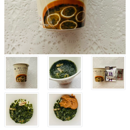
き
な
の
で、
ロ
ー
ソ
ン
の
カ
ッ
プ
ス
ー
プ