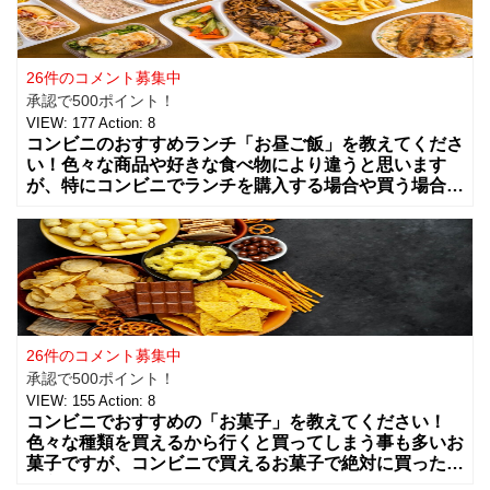
26件のコメント募集中
承認で500ポイント！
VIEW:
177
Action:
8
コンビニのおすすめランチ「お昼ご飯」を教えてくださ
い！色々な商品や好きな食べ物により違うと思います
が、特にコンビニでランチを購入する場合や買う場合に
はどんな組み合わせや食べ物を買う事が多いですか？
カップラーメンやコンビニ弁当、総菜やサラダ
26件のコメント募集中
承認で500ポイント！
VIEW:
155
Action:
8
コンビニでおすすめの「お菓子」を教えてください！
色々な種類を買えるから行くと買ってしまう事も多いお
菓子ですが、コンビニで買えるお菓子で絶対に買った方
が良いお菓子をお願いします。ちょっとした買い物のつ