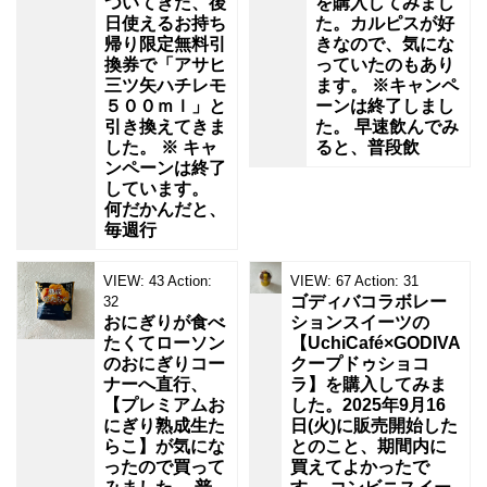
ついてきた、後
を購入してみまし
日使えるお持ち
た。カルピスが好
帰り限定無料引
きなので、気にな
換券で「アサヒ
っていたのもあり
三ツ矢ハチレモ
ます。 ※キャンペ
５００ｍｌ」と
ーンは終了しまし
引き換えてきま
た。 早速飲んでみ
した。 ※ キャ
ると、普段飲
ンペーンは終了
しています。
何だかんだと、
毎週行
VIEW:
43
Action:
VIEW:
67
Action:
31
ゴディバコラボレー
32
おにぎりが食べ
ションスイーツの
たくてローソン
【UchiCafé×GODIVA
のおにぎりコー
クープドゥショコ
ナーへ直行、
ラ】を購入してみま
【プレミアムお
した。2025年9月16
にぎり熟成生た
日(火)に販売開始した
らこ】が気にな
とのこと、期間内に
ったので買って
買えてよかったで