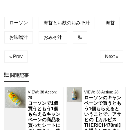
ローソン
海苔とお麩のおみそ汁
海苔
お味噌汁
おみそ汁
麩
« Prev
Next »
関連記事
VIEW:
38
Action:
VIEW:
38
Action:
28
ローソンのキャン
28
ローソンで1個
ペーンで買うとも
買うともう1個
う1個もらえると
もらえるキャン
いうことで、アサ
ペーンの商品を
ヒの【カルピス
買ったシートに
THERICH470ml】