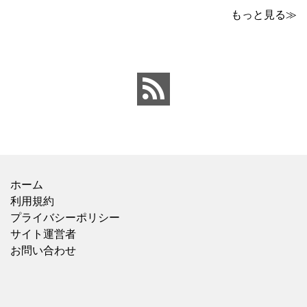
みました。 ビオレの5本
のとおりさっぱりした味
パックの冷タオルの横に
わいで、食欲がないとき
もっと見る≫
並んでいて、こちらはバ
でもおすすめ！ 5種の具
ラで1本で売っていまし
材は、鶏肉、にんじん、
た。 【価格：88円(税
きくらげ、玉子、もやし
込)】でした。 ビオレのも
がバランスよく入ってい
のが20×46cmサイズなの
ました。春雨のつるっと
と比べ
した食感と、具材
ホーム
利用規約
プライバシーポリシー
サイト運営者
お問い合わせ