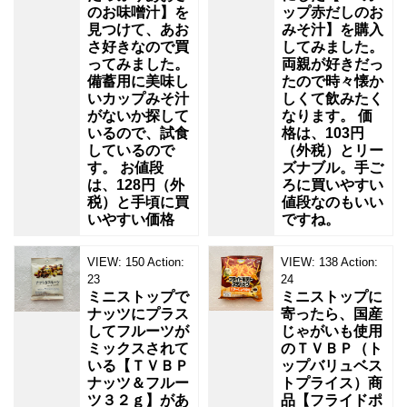
のお味噌汁】を
ップ赤だしのお
見つけて、あお
みそ汁】を購入
さ好きなので買
してみました。
ってみました。
両親が好きだっ
備蓄用に美味し
たので時々懐か
いカップみそ汁
しくて飲みたく
がないか探して
なります。 価
いるので、試食
格は、103円
しているので
（外税）とリー
す。 お値段
ズナブル。手ご
は、128円（外
ろに買いやすい
税）と手頃に買
値段なのもいい
いやすい価格
ですね。
VIEW:
150
Action:
VIEW:
138
Action:
23
24
ミニストップで
ミニストップに
ナッツにプラス
寄ったら、国産
してフルーツが
じゃがいも使用
ミックスされて
のＴＶＢＰ（ト
いる【ＴＶＢＰ
ップバリュベス
ナッツ＆フルー
トプライス）商
ツ３２ｇ】があ
品【フライドポ