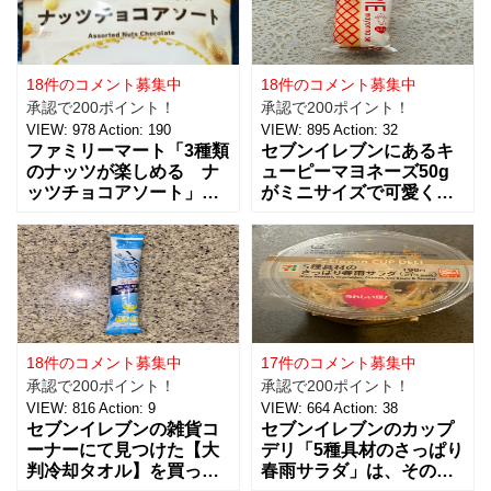
18件のコメント募集中
18件のコメント募集中
承認で200ポイント！
承認で200ポイント！
VIEW:
978
Action:
190
VIEW:
895
Action:
32
ファミリーマート「3種類
セブンイレブンにあるキ
のナッツが楽しめる ナ
ューピーマヨネーズ50g
ッツチョコアソート」を
がミニサイズで可愛く
ご紹介。おつまみとし
て、思わず買っちゃいま
て、ワインに合わせた
した。 お味は容器が小さ
り、ちょっとした休憩時
くなっただけで、定番と
間にもおすすめ！！ 税込
同じ味で美味しいです。
238円で、３種類（アー
マヨネーズは好みがそれ
モンド、ピーナッツ、ヘ
ぞれあるようなのですけ
ーゼルナッツ）×４個ずつ
ど、私はキューピー派。
入ったチョコアソ
ただここ最近は健
18件のコメント募集中
17件のコメント募集中
承認で200ポイント！
承認で200ポイント！
VIEW:
816
Action:
9
VIEW:
664
Action:
38
セブンイレブンの雑貨コ
セブンイレブンのカップ
ーナーにて見つけた【大
デリ「5種具材のさっぱり
判冷却タオル】を買って
春雨サラダ」は、その名