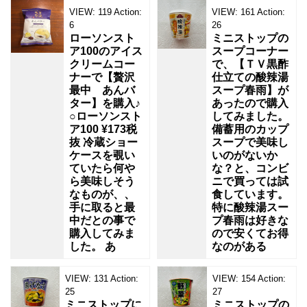
VIEW:
119
Action:
VIEW:
161
Action:
6
26
ローソンスト
ミニストップの
ア100のアイス
スープコーナー
クリームコー
で、【ＴＶ黒酢
ナーで【贅沢
仕立ての酸辣湯
最中 あんバ
スープ春雨】が
ター】を購入♪
あったので購入
○ローソンスト
してみました。
ア100 ¥173税
備蓄用のカップ
抜 冷蔵ショー
スープで美味し
ケースを覗い
いのがないか
ていたら何や
な？と、コンビ
ら美味しそう
ニで買っては試
なものが、、
食しています。
手に取ると最
特に酸辣湯スー
中だとの事で
プ春雨は好きな
購入してみま
ので安くてお得
した。 あ
なのがある
VIEW:
131
Action:
VIEW:
154
Action:
25
27
ミニストップに
ミニストップの