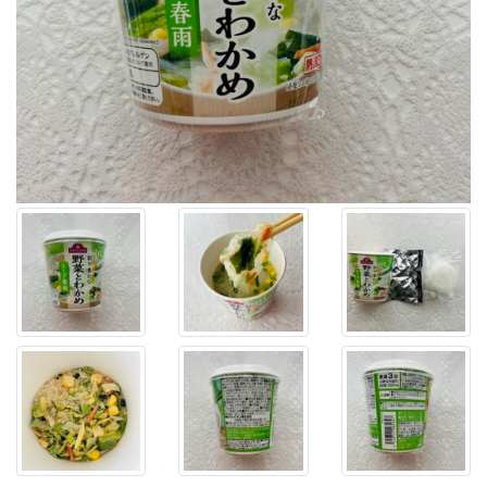
ぶ
り
に
行
っ
た
ミ
ニ
ス
ト
ッ
プ
の
ス
ー