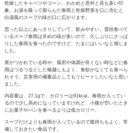
乾燥したキャベツやコーン、わかめと意外と具も多い印
プ
象。お湯を吸って膨らんだ春雨と乾燥野菜を口に含むと、
春
白湯風のスープの味が口に広がります。
雨】
思った以上にあっさりしていて、飲みやすい。普段食べて
が
いるスープ春雨は辛めの味が多いので、久しぶりにさっぱ
野
りした春雨を食べたのですけど、たまにはいいなと感じま
菜
した。
も
胃がつかれている時や、風邪や体調が良くない時などに春
摂
雨はつるつるとした喉越しもよく、食欲がなくても食べら
れ
れそう。災害用の備蓄品としてもリピートしたいなと思い
ました。
そ
う
内容量は、27.1gで、カロリーは91kcal。春雨が入ってい
で
るので少し高めになっていますけれど、小腹が空いたとき
にお菓子やパンを食べるよりは低カロリー。
い
い
スープだけよりも春雨が入っているので腹持ちもよく、常
な
備しておきたい食品です。