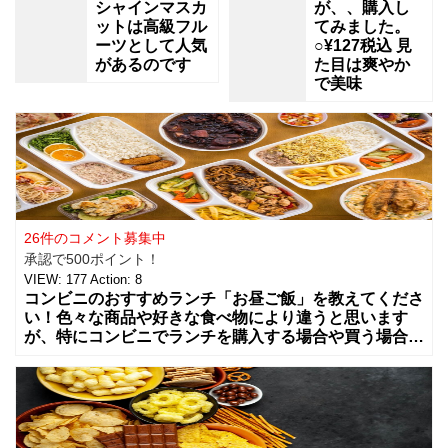
シャインマスカ
が、、購入し
ットは高級フル
てみました。
ーツとして人気
○¥127税込 見
があるのです
た目は爽やか
で美味
26件のコメント募集中
承認で500ポイント！
VIEW:
177
Action:
8
コンビニのおすすめランチ「お昼ご飯」を教えてくださ
い！色々な商品や好きな食べ物により違うと思います
が、特にコンビニでランチを購入する場合や買う場合に
はどんな組み合わせや食べ物を買う事が多いですか？
カップラーメンやコンビニ弁当、総菜やサラダ