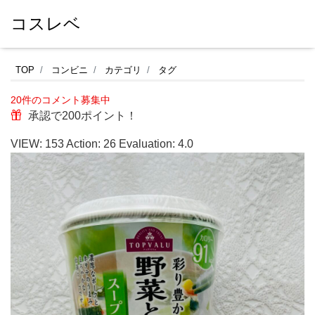
コスレベ
ス
TOP
コンビニ
カテゴリ
タグ
ー
20件のコメント募集中
プ
承認で200ポイント！
春
VIEW:
153
Action:
26
Evaluation:
4.0
雨
好
き
な
の
で、
久
し