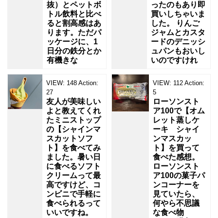
抜）とペットボ
ったのもあり即
トル飲料と比べ
買いしちゃいま
ると割高感はあ
した。 りんご
ります。ただパ
ジャムとカスタ
ッケージに、1
ードのデニッシ
日分の鉄分とか
ュパンもおいし
有機きな
いのですけれ
VIEW:
148
Action:
VIEW:
112
Action:
27
5
友人が美味しい
ローソンスト
よと教えてくれ
ア100で【オム
たミニストップ
レット蒸しケ
の【シャインマ
ーキ シャイ
スカットソフ
ンマスカッ
ト】を食べてみ
ト】を買って
ました。暑い日
食べた感想。
に食べるソフト
ローソンスト
クリームって最
ア100の菓子パ
高ですけど、コ
ンコーナーを
ンビニで手軽に
見ていたら、
食べられるって
何やら不思議
いいですね。
な食べ物