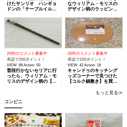
けたサンリオ ハンギョ
なウィリアム・モリスの
ドンの「テーブルイルミ
デザイン柄のラッピング
ネーション」税込５５０
グッズがたくさんあるん
円を買ってきました。 パ
です！【サテンリボンマ
ーティーのテーブルデコ
スターピースコレクショ
レーションやおやすみ前
ン/WM】もとっても素敵
のリラックスタイムに良
なので、紹介しますね。
さそうな商品で、あの
サテンリボンの材質は、
「ハンギョドン」がデザ
ポリエステル。サイズ
インされたライトは、
は、約幅30㎜ x
20件のコメント募集中
20件のコメント募集中
承認で200ポイント！
承認で200ポイント！
VIEW:
89
Action:
50
VIEW:
42
Action:
19
普段行かないセリアに行
キャンドゥのキッチング
ったら、ウィリアム・モ
ッズコーナーで見つけた
リスのデザイン柄の【包
【コルク鍋敷き】を買っ
装紙2Pマスターピースコ
てみました。 普段使用し
レクション/WM】があっ
ている鍋敷きは木製のも
もっと見る≫
たので即買いしてきちゃ
のなので、できれば似た
コンビニ
いました。買えないと思
ような木製のものが欲し
っていたので嬉しい。 サ
かったのですが、さすが
イズは、約幅760㎜ x 高
に100円ショップの100円
さ530㎜。2枚入っている
商品にはなかったため、
ので
こちらのコル