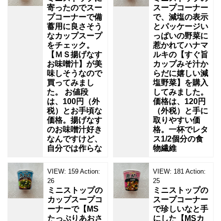
寄ったのでスー
スープコーナー
プコーナーで備
で、減塩の表示
蓄用に良さそう
とパッケージい
なカップスープ
っぱいの野菜に
をチェック。
惹かれてハナマ
【ＭＳ揚げなす
ルキの【すぐ旨
お味噌汁】が美
カップみそ汁か
味しそうなので
らだに嬉しい減
買ってみまし
塩野菜】を購入
た。 お値段
してみました。
は、100円（外
価格は、120円
税）とお手頃な
（外税）と手に
価格。揚げなす
取りやすい価
のお味噌汁好き
格。一杯でレタ
なんですけど、
ス1/2個分の食
自分では作らな
物繊維
VIEW:
159
Action:
VIEW:
181
Action:
26
25
ミニストップの
ミニストップの
カップスープコ
スープコーナー
ーナーで【MS
で珍しいなと手
たっぷりあおさ
にした【MSカ