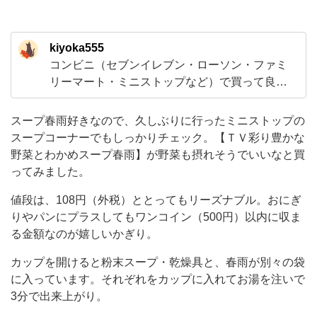
【Ｔ
Ｖ
kiyoka555
彩
コンビニ（セブンイレブン・ローソン・ファミ
り
リーマート・ミニストップなど）で買って良か
豊
ったおすすめしたい商品を紹介していきます！
か
甘いものが好きなのでスイーツがメインになり
スープ春雨好きなので、久しぶりに行ったミニストップの
ますけど、新商品も気になるので季節限定やキ
な
スープコーナーでもしっかりチェック。【ＴＶ彩り豊かな
ャラクターなどとのコラボ商品といった期間限
野菜とわかめスープ春雨】が野菜も摂れそうでいいなと買
野
定の食品や飲料とかも試してみるつもりです！
ってみました。
菜
時
と
値段は、108円（外税）ととってもリーズナブル。おにぎ
りやパンにプラスしてもワンコイン（500円）以内に収ま
わ
る金額なのが嬉しいかぎり。
か
カップを開けると粉末スープ・乾燥具と、春雨が別々の袋
め
に入っています。それぞれをカップに入れてお湯を注いで
ス
3分で出来上がり。
ー