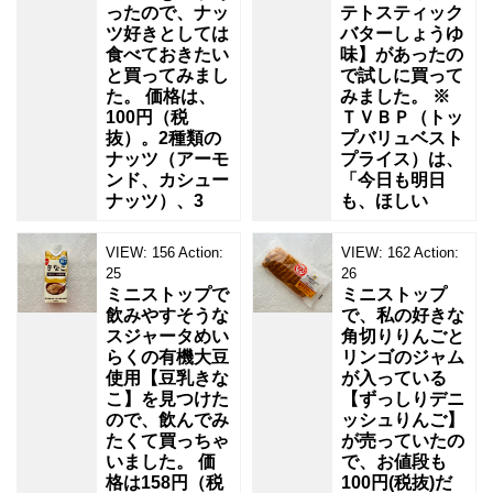
ったので、ナッ
テトスティック
ツ好きとしては
バターしょうゆ
食べておきたい
味】があったの
と買ってみまし
で試しに買って
た。 価格は、
みました。 ※
100円（税
ＴＶＢＰ（トッ
抜）。2種類の
プバリュベスト
ナッツ（アーモ
プライス）は、
ンド、カシュー
「今日も明日
ナッツ）、3
も、ほしい
VIEW:
156
Action:
VIEW:
162
Action:
25
26
ミニストップで
ミニストップ
飲みやすそうな
で、私の好きな
スジャータめい
角切りりんごと
らくの有機大豆
リンゴのジャム
使用【豆乳きな
が入っている
こ】を見つけた
【ずっしりデニ
ので、飲んでみ
ッシュりんご】
たくて買っちゃ
が売っていたの
いました。 価
で、お値段も
格は158円（税
100円(税抜)だ