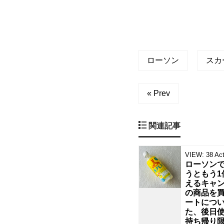
ワ
ク
し
ローソン
スカ
た
« Prev
の
が、
関連記事
こ
VIEW:
38
Act
ローソンで
ち
うともう1
えるキャ
ら
の商品を
ートにつ
た、後日
の
持ち帰り