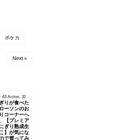
ポケカ
Next »
:
43
Action:
32
ぎりが食べた
ローソンのお
りコーナーへ
、【プレミア
にぎり熟成生
こ】が気にな
ので買ってみ