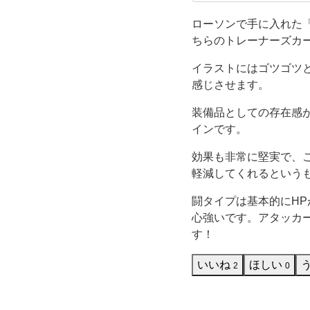
レブンで、
思
で、ファミ
ローソンで手に入れた
ちらのトレーナーズカ
わ
イラストにはゴツゴツ
ぬ
感じさせます。
実
装備品としての存在感
インです。
用
効果も非常に堅実で、
軽減してくれるという
性
闘タイプは基本的にH
に
心強いです。アタッカ
す！
ワ
いいね
ほしい
2
0
ク