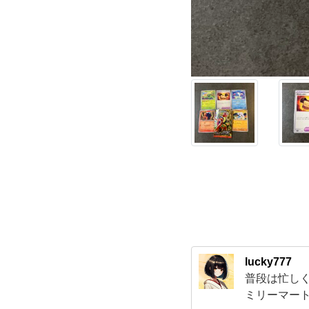
ex」
パ
ッ
ク
を
開
封
し
lucky777
普段は忙し
て、
ミリーマー