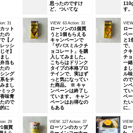
思ったのですけ
11
ど、ついてな
す。
ion:
31
VIEW:
63
Action:
32
VIEW
カット
ローソンの1個買
ロー
たの
うと1個もらえる
ペー
で【ノ
キャンペーンで
と1
レッシ
「ザバスミルクチ
で、
じそ】
ョコレート」を購
クキ
まし
入してみました。
チョ
弁当も
こちらはドリンク
一緒
たの
タイプの本格プロ
まし
シング
テインで、実はず
ル味
系をチ
っと気になってい
ので
みまし
た商品。 ※ キャ
ンペ
ンミック
ンペーンは終了し
てい
香味青
ています。 キャン
ペー
たので
ペーンはお得なの
たい
的に
もある
に、
ion:
29
VIEW:
127
Action:
37
VIEW
1個買
ローソンのカップ
ロー
個もら
ラーメンコーナー
た、