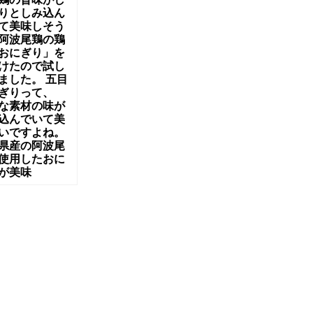
りとしみ込ん
て美味しそう
阿波尾鶏の鶏
おにぎり」を
けたので試し
ました。 五目
ぎりって、
な素材の味が
込んでいて美
いですよね。
県産の阿波尾
使用したおに
が美味