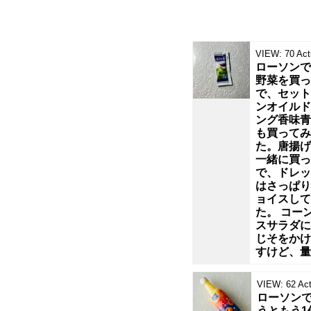
「岩
の
VIEW:
70
Act
ローソンで
む
野菜を買っ
で、セット
ンオイルド
ね
ング香味青
も買ってみ
あ
た。唐揚げ
一緒に買っ
で、ドレッ
て」
はさっぱり
ョイスして
で
た。 コー
スサラダに
じそをかけ
す！
すけど、量
イ
VIEW:
62
Act
ローソンで
うともう1