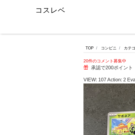
コスレベ
ロ
TOP
コンビニ
カテ
20件のコメント募集中
ー
承認で200ポイント
ソ
VIEW:
107
Action:
2
Eva
ン
で
手