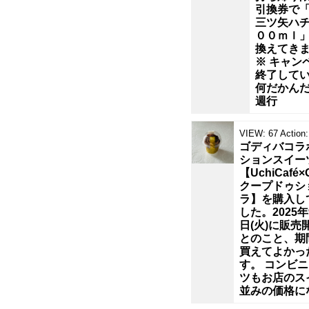
引換券で
ト
三ツ矢ハ
００ｍｌ
換えてき
レ
※ キャン
終了して
ー
何だかん
週行
ナ
VIEW:
67
Action:
ゴディバコラ
ー
ションスイー
【UchiCafé×
ズ
クープドゥシ
ラ】を購入し
した。2025年
カ
日(火)に販売
とのこと、期
ー
買えてよかっ
す。 コンビ
ツもお店のス
ド
並みの価格に