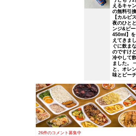
ラ
えるキャ
の無料引
ス
【カルピ
夜のひと
ト
ンジ&ピー
450ml】
えてきま
に
ぐに飲ま
のですけ
は
冷やして
ました。 
と、オレ
ゴ
味とピー
ツ
ゴ
ツ
26件のコメント募集中