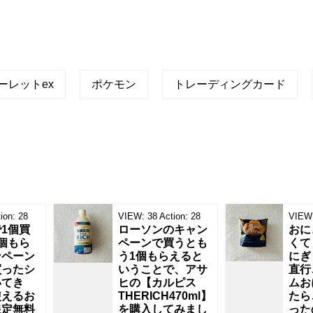
ーレットex
ポケモン
トレーディングカード
ion:
28
VIEW:
38
Action:
28
VIEW
1個買
ローソンのキャン
おに
個もら
ペーンで買うとも
くて
ンペーン
う1個もらえると
にぎ
買ったシ
いうことで、アサ
直行
いてき
ヒの【カルピス
ムお
使えるお
THERICH470ml】
たら
限定無料
を購入してみまし
った