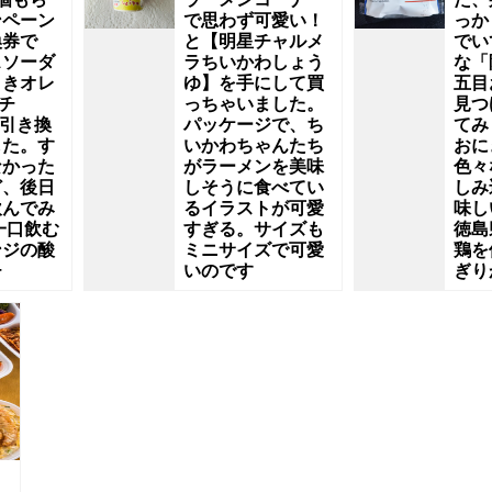
ンペーン
で思わず可愛い！
っか
換券で
と【明星チャルメ
でい
スソーダ
ラちいかわしょう
な「
ときオレ
ゆ】を手にして買
五目
チ
っちゃいました。
見つ
を引き換
パッケージで、ち
てみ
した。す
いかわちゃんたち
おに
なかった
がラーメンを美味
色々
ど、後日
しそうに食べてい
しみ
飲んでみ
るイラストが可愛
味し
一口飲む
すぎる。サイズも
徳島
ンジの酸
ミニサイズで可愛
鶏を
チ
いのです
ぎり