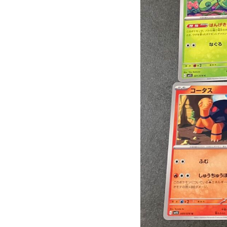
に
入
れ
た
「ス
カ
ー
レ
ッ
ト