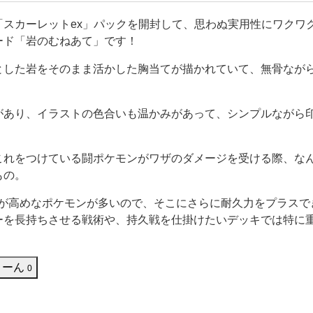
おにぎりやスイーツが特にお気に入りです。 でも、ファミリー
チキやスナック類をよく購入します。ローソンでもたま
「スカーレットex」パックを開封して、思わぬ実用性にワクワ
ード「岩のむねあて」です！
とした岩をそのまま活かした胸当てが描かれていて、無骨なが
があり、イラストの色合いも温かみがあって、シンプルながら
これをつけている闘ポケモンがワザのダメージを受ける際、なん
もの。
Pが高めなポケモンが多いので、そこにさらに耐久力をプラスで
ーを長持ちさせる戦術や、持久戦を仕掛けたいデッキでは特に
うーん
0