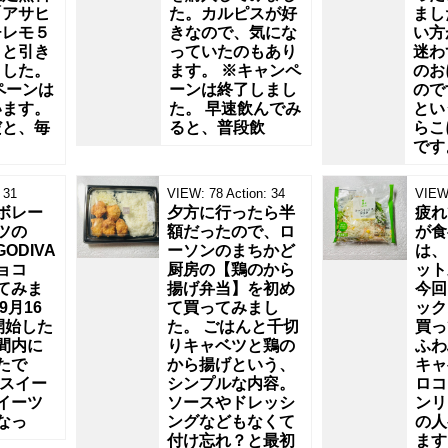
「アサヒ
た。カルピスが好
まし
チレモ５
きなので、気にな
い方
」と引き
っていたのもあり
迷わ
ました。
ます。 ※キャンペ
のお
ペーンは
ーンは終了しまし
ので
います。
た。 早速飲んでみ
とい
だと、毎
ると、普段飲
らこ
です
31
VIEW:
78
Action:
34
VIEW
ボレー
夕方に行ったら半
疲れ
ツの
額だったので、ロ
が食
GODIVA
ーソンのまちかど
は、
ョコ
厨房の【鶏のから
ット
てみま
揚げ弁当】を初め
今回
9月16
て買ってみまし
ック
開始した
た。 ごはんと千切
買っ
間内に
りキャベツと鶏の
ふわ
たで
から揚げという、
キャ
ニスイー
シンプルな内容。
ロコ
イーツ
ソースやドレッシ
ンリ
なっ
ングなどもなくて
の人
付け忘れ？と最初
ます