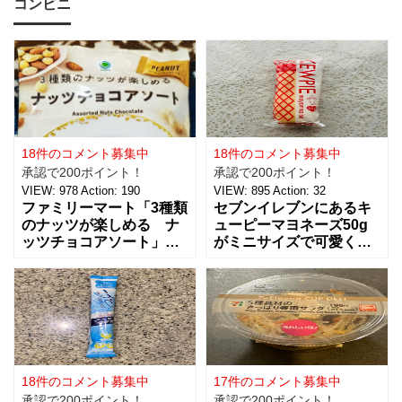
コンビニ
いました。買えないと思
ような木製のものが欲し
っていたので嬉しい。 サ
かったのですが、さすが
イズは、約幅760㎜ x 高
に100円ショップの100円
さ530㎜。2枚入っている
商品にはなかったため、
ので
こちらのコル
18件のコメント募集中
18件のコメント募集中
承認で200ポイント！
承認で200ポイント！
VIEW:
978
Action:
190
VIEW:
895
Action:
32
ファミリーマート「3種類
セブンイレブンにあるキ
のナッツが楽しめる ナ
ューピーマヨネーズ50g
ッツチョコアソート」を
がミニサイズで可愛く
ご紹介。おつまみとし
て、思わず買っちゃいま
て、ワインに合わせた
した。 お味は容器が小さ
り、ちょっとした休憩時
くなっただけで、定番と
間にもおすすめ！！ 税込
同じ味で美味しいです。
238円で、３種類（アー
マヨネーズは好みがそれ
モンド、ピーナッツ、ヘ
ぞれあるようなのですけ
ーゼルナッツ）×４個ずつ
ど、私はキューピー派。
入ったチョコアソ
ただここ最近は健
18件のコメント募集中
17件のコメント募集中
承認で200ポイント！
承認で200ポイント！