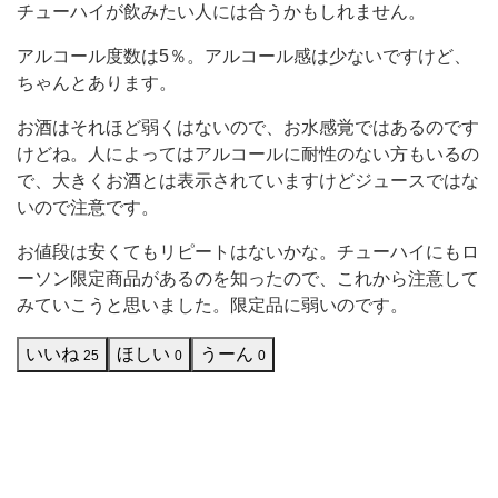
チューハイが飲みたい人には合うかもしれません。
り
ま
アルコール度数は5％。アルコール感は少ないですけど、
す。
ちゃんとあります。
お
お酒はそれほど弱くはないので、お水感覚ではあるのです
値
けどね。人によってはアルコールに耐性のない方もいるの
で、大きくお酒とは表示されていますけどジュースではな
段
いので注意です。
は、
税
お値段は安くてもリピートはないかな。チューハイにもロ
ーソン限定商品があるのを知ったので、これから注意して
込
みていこうと思いました。限定品に弱いのです。
114
いいね
ほしい
うーん
25
0
0