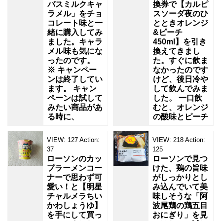
バスミルクキャ
換券で【カルピ
ラメル」をチョ
スソーダ夜のひ
コレート味と一
とときオレンジ
緒に購入してみ
&ピーチ
ました。キャラ
450ml】を引き
メル味も気にな
換えてきまし
ったのです。
た。すぐに飲ま
※ キャンペー
なかったのです
ンは終了してい
けど、後日冷や
ます。 キャン
して飲んでみま
ペーンは試して
した。 一口飲
みたい商品があ
むと、オレンジ
る時に、
の酸味とピーチ
VIEW:
127
Action:
VIEW:
218
Action:
37
125
ローソンのカッ
ローソンで見つ
プラーメンコー
けた、鶏の旨味
ナーで思わず可
がしっかりとし
愛い！と【明星
み込んでいて美
チャルメラちい
味しそうな「阿
かわしょうゆ】
波尾鶏の鶏五目
を手にして買っ
おにぎり」を見