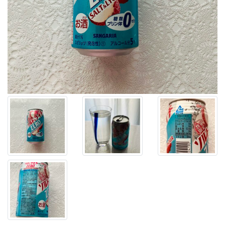
数
量
限
定
に
惹
か
れ
て
【ゼ
ロ
サ
ワ
ー
ソ