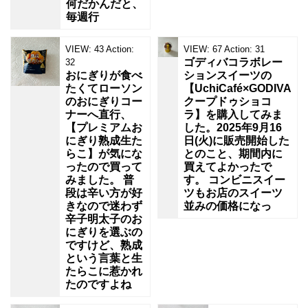
何だかんだと、
毎週行
VIEW:
43
Action:
VIEW:
67
Action:
31
ゴディバコラボレー
32
おにぎりが食べ
ションスイーツの
たくてローソン
【UchiCafé×GODIVA
のおにぎりコー
クープドゥショコ
ナーへ直行、
ラ】を購入してみま
【プレミアムお
した。2025年9月16
にぎり熟成生た
日(火)に販売開始した
らこ】が気にな
とのこと、期間内に
ったので買って
買えてよかったで
みました。 普
す。 コンビニスイー
段は辛い方が好
ツもお店のスイーツ
きなので迷わず
並みの価格になっ
辛子明太子のお
にぎりを選ぶの
ですけど、熟成
という言葉と生
たらこに惹かれ
たのですよね