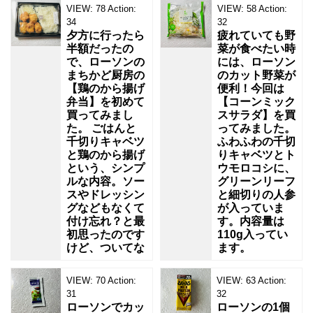
VIEW:
78
Action:
VIEW:
58
Action:
34
32
夕方に行ったら
疲れていても野
半額だったの
菜が食べたい時
で、ローソンの
には、ローソン
まちかど厨房の
のカット野菜が
【鶏のから揚げ
便利！今回は
弁当】を初めて
【コーンミック
買ってみまし
スサラダ】を買
た。 ごはんと
ってみました。
千切りキャベツ
ふわふわの千切
と鶏のから揚げ
りキャベツとト
という、シンプ
ウモロコシに、
ルな内容。ソー
グリーンリーフ
スやドレッシン
と細切りの人参
グなどもなくて
が入っていま
付け忘れ？と最
す。内容量は
初思ったのです
110g入ってい
けど、ついてな
ます。
VIEW:
70
Action:
VIEW:
63
Action:
31
32
ローソンでカッ
ローソンの1個