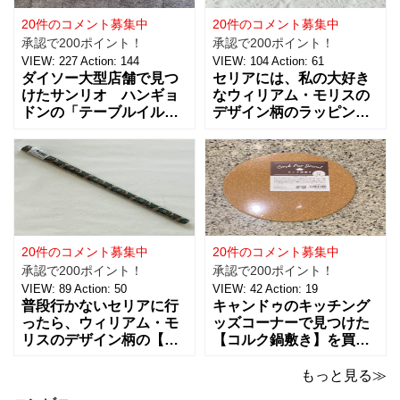
20件のコメント募集中
20件のコメント募集中
承認で200ポイント！
承認で200ポイント！
VIEW:
227
Action:
144
VIEW:
104
Action:
61
ダイソー大型店舗で見つ
セリアには、私の大好き
けたサンリオ ハンギョ
なウィリアム・モリスの
ドンの「テーブルイルミ
デザイン柄のラッピング
ネーション」税込５５０
グッズがたくさんあるん
円を買ってきました。 パ
です！【サテンリボンマ
ーティーのテーブルデコ
スターピースコレクショ
レーションやおやすみ前
ン/WM】もとっても素敵
のリラックスタイムに良
なので、紹介しますね。
さそうな商品で、あの
サテンリボンの材質は、
「ハンギョドン」がデザ
ポリエステル。サイズ
インされたライトは、
は、約幅30㎜ x
20件のコメント募集中
20件のコメント募集中
承認で200ポイント！
承認で200ポイント！
VIEW:
89
Action:
50
VIEW:
42
Action:
19
普段行かないセリアに行
キャンドゥのキッチング
ったら、ウィリアム・モ
ッズコーナーで見つけた
リスのデザイン柄の【包
【コルク鍋敷き】を買っ
装紙2Pマスターピースコ
てみました。 普段使用し
レクション/WM】があっ
ている鍋敷きは木製のも
もっと見る≫
たので即買いしてきちゃ
のなので、できれば似た