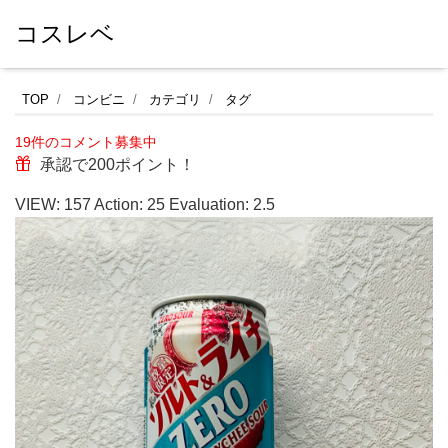
コスレベ
ロ
TOP
コンビニ
カテゴリ
タグ
ー
19件のコメント募集中
ソ
承認で200ポイント！
ン
VIEW:
157
Action:
25
Evaluation:
2.5
の
飲
料
コ
ー
ナ
ー
で