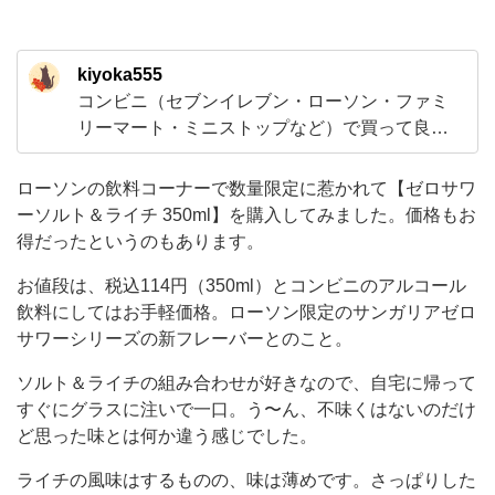
た。
価
kiyoka555
格
コンビニ（セブンイレブン・ローソン・ファミ
も
リーマート・ミニストップなど）で買って良か
お
ったおすすめしたい商品を紹介していきます！
得
甘いものが好きなのでスイーツがメインになり
ローソンの飲料コーナーで数量限定に惹かれて【ゼロサワ
ますけど、新商品も気になるので季節限定やキ
だ
ーソルト＆ライチ 350ml】を購入してみました。価格もお
ャラクターなどとのコラボ商品といった期間限
得だったというのもあります。
っ
定の食品や飲料とかも試してみるつもりです！
た
お値段は、税込114円（350ml）とコンビニのアルコール
時
と
飲料にしてはお手軽価格。ローソン限定のサンガリアゼロ
サワーシリーズの新フレーバーとのこと。
い
う
ソルト＆ライチの組み合わせが好きなので、自宅に帰って
すぐにグラスに注いで一口。う〜ん、不味くはないのだけ
の
ど思った味とは何か違う感じでした。
も
あ
ライチの風味はするものの、味は薄めです。さっぱりした