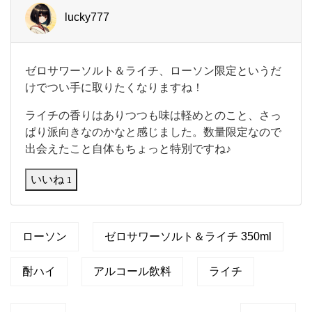
lucky777
ゼ
ゼロサワーソルト＆ライチ、ローソン限定というだ
ロ
けでつい手に取りたくなりますね！
サ
ワ
ライチの香りはありつつも味は軽めとのこと、さっ
ー
ぱり派向きなのかなと感じました。数量限定なので
ソ
ル
出会えたこと自体もちょっと特別ですね♪
ト
＆
いいね
1
ラ
イ
チ
、
ローソン
ゼロサワーソルト＆ライチ 350ml
ロ
ー
ソ
酎ハイ
アルコール飲料
ライチ
ン
限
定