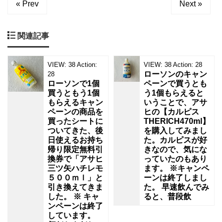
« Prev
Next »
と
い
う
だ
関連記事
け
で
つ
VIEW:
38
Action:
VIEW:
38
Action:
28
い
ローソンのキャン
28
手
ローソンで1個
ペーンで買うとも
に
買うともう1個
う1個もらえると
取
もらえるキャン
いうことで、アサ
ペーンの商品を
ヒの【カルピス
買ったシートに
THERICH470ml】
ついてきた、後
を購入してみまし
日使えるお持ち
た。カルピスが好
帰り限定無料引
きなので、気にな
換券で「アサヒ
っていたのもあり
三ツ矢ハチレモ
ます。 ※キャンペ
５００ｍｌ」と
ーンは終了しまし
引き換えてきま
た。 早速飲んでみ
した。 ※ キャ
ると、普段飲
ンペーンは終了
しています。