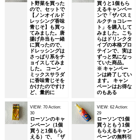
ト野菜を買った
買うと1個もら
ので、セットで
えるキャンペー
【ノンオイルド
ンで「ザバスミ
レッシング香味
ルクチョコレー
青じそ】も買っ
ト」を購入して
てみました。唐
みました。こち
揚げ弁当も一緒
らはドリンクタ
に買ったので、
イプの本格プロ
ドレッシングは
テインで、実は
さっぱり系をチ
ずっと気になっ
ョイスしてみま
ていた商品。
した。 コーン
※ キャンペー
ミックスサラダ
ンは終了してい
に香味青じそを
ます。 キャン
かけたのですけ
ペーンはお得な
ど、量的に
のもある
VIEW:
70
Action:
VIEW:
62
Action:
30
29
ローソンのキャ
ローソンで1個
ンペーン（1個
買うともう1個
買うと1個もら
もらえるキャン
える）で、「ザ
ペーンの無料引