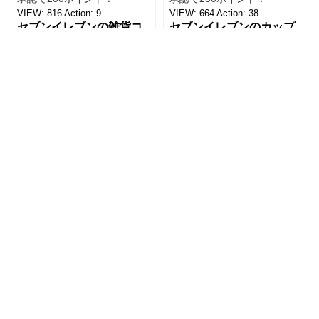
VIEW:
816
Action:
9
VIEW:
664
Action:
38
セブンイレブンの雑貨コ
セブンイレブンのカップ
ーナーにて見つけた【大
デリ「5種具材のさっぱり
判冷却タオル】を買って
春雨サラダ」は、その名
みました。 ビオレの5本
のとおりさっぱりした味
パックの冷タオルの横に
わいで、食欲がないとき
もっと見る≫
並んでいて、こちらはバ
でもおすすめ！ 5種の具
ラで1本で売っていまし
材は、鶏肉、にんじん、
た。 【価格：88円(税
きくらげ、玉子、もやし
込)】でした。 ビオレのも
がバランスよく入ってい
のが20×46cmサイズなの
ました。春雨のつるっと
と比べ
した食感と、具材
ホーム
利用規約
プライバシーポリシー
サイト運営者