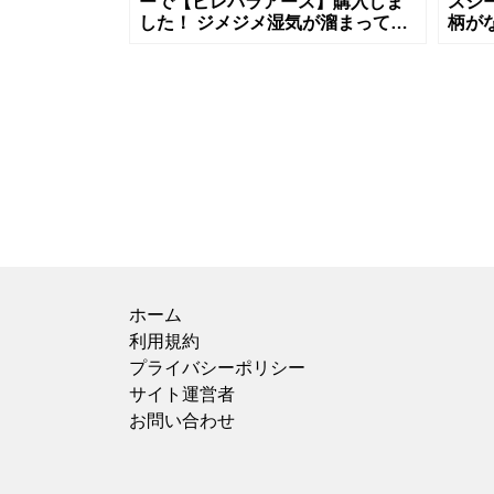
ーで【ピレパラアース】購入しま
スシ
した！ ジメジメ湿気が溜まってい
柄が
たので、こちらを購入しました。
ど、
価格は500円でしたが、ドラッグス
入）
ト
でこ
ホーム
利用規約
プライバシーポリシー
サイト運営者
お問い合わせ