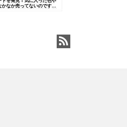
ートを発見！気に入った色や
なかなか売ってないのですけ
「タンスシート（抗菌、炭
４０ｃｍ×１８０ｃｍ」は一目
れだ！